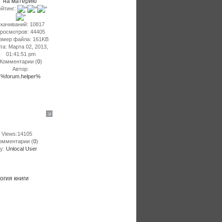
на материю"
йтинг:
качиваний: 10817
росмотров: 44405
змер файла: 161KB
та: Марта 02, 2013,
01:41:51 pm
Комментарии (
0
)
Автор:
%forum.helper%
Views:14105
омментарии (
0
)
y:
Unlocal User
огия книги