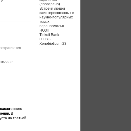
с...
(проверено)
Встречи людей
заинтересованных в
научно-популярных
темах,
паранормальн
НОЗП
Tinkoff Bank
OTTYG
н
Xenobioticum 23
ространяется
рмы они
психогенного
лений.
В
уста на третьей