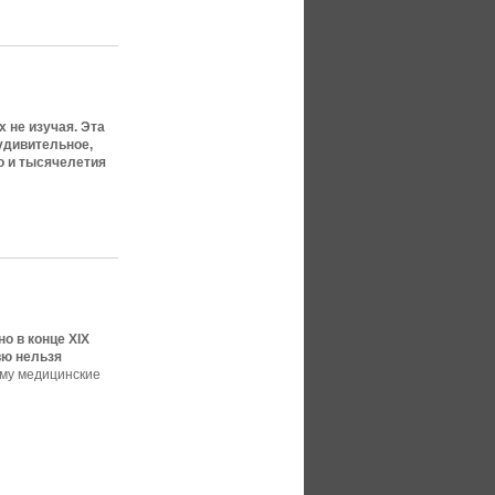
 не изучая. Эта
 удивительное,
то и тысячелетия
о в конце XIX
вю нельзя
ому медицинские