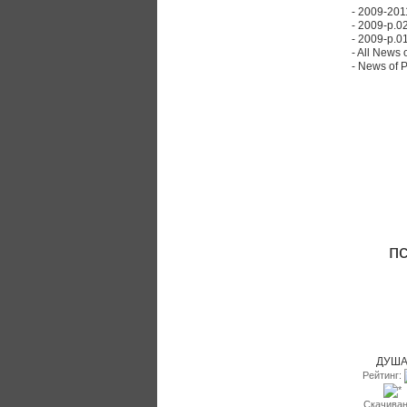
- 2009-201
- 2009-p.02
- 2009-p.01
- All News
- News of 
Облако Т
п
Facebook
Последни
ДУШ
Рейтинг:
Скачиван