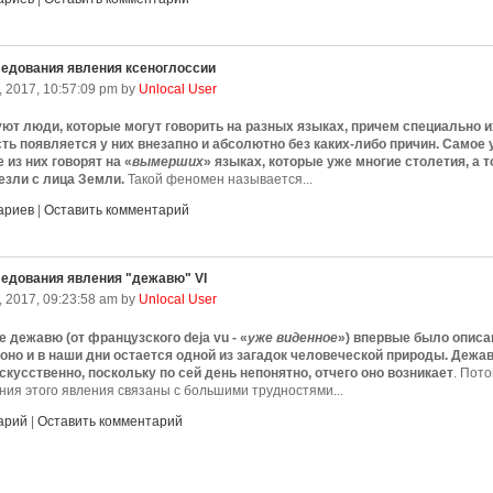
едования явления ксеноглоссии
, 2017, 10:57:09 pm by
Unlocal User
ют люди, которые могут говорить на разных языках, причем специально их
ть появляется у них внезапно и абсолютно без каких-либо причин. Самое
 из них говорят на «
вымерших
» языках, которые уже многие столетия, а 
езли с лица Земли.
Такой феномен называется...
ариев
|
Оставить комментарий
едования явления "дежавю" VI
 2017, 09:23:58 am by
Unlocal User
 дежавю (от французского deja vu - «
уже виденное
») впервые было описан
 оно и в наши дни остается одной из загадок человеческой природы. Дежа
скусственно, поскольку по сей день непонятно, отчего оно возникает
. Пот
ния этого явления связаны с большими трудностями...
арий
|
Оставить комментарий
востей