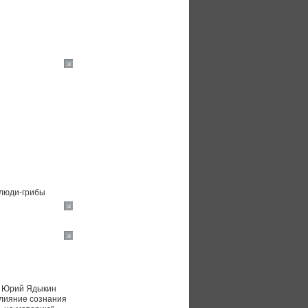
люди-грибы
Юрий Ядыкин
лияние сознания