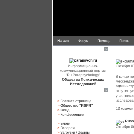
Начало
Форум
Помощь
Поиск
parapsych.ru
Новости 
Информационно-
Октября 07
коммуникационный портал
"Ru.Parapsychology"
В конце п
Общества Психических
мессенджер
Исследований
администр
отсутству
Главное меню
участнико
исследова
>
Главная страница
>
Общество "RSPR"
13 коммен
>
Фонд
>
Конференция
Russ
>
Блоги
Октября 06
>
Галерея
>
Загрузки
/
файлы