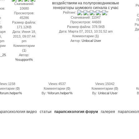
воздействиям на полупроводниковые
Скачиваний:
Ре
генераторы шумового сигнала с учас
ов:
10680
Рейтинг:
Просмотров:
С
Скачиваний: 11047
р
45286
П
Просмотров: 44669
:
Размер файла:
Ра
Размер файла: 378.5KB
KB
171.12KB
Да
Дата: Марта 07, 2013, 10:31:52 am
варя
Дата: Июня 18,
Комментарии (
1
)
6,
2013, 09:07:44
Автор:
Unlocal User
 pm
pm
рии
Комментарии
(
1
)
s_25
Автор:
%support%
рея
iews:1158
Views:4537
Views:15042
ментарии (
0
)
Комментарии (
0
)
Комментарии (
0
)
К
forum.helper%
By:
%forum.helper%
By:
Unlocal User
B
арапсихология видео
статьи
парапсихология форум
галерея
парапсихол
ать на развитие проекта
.ru [на карте]