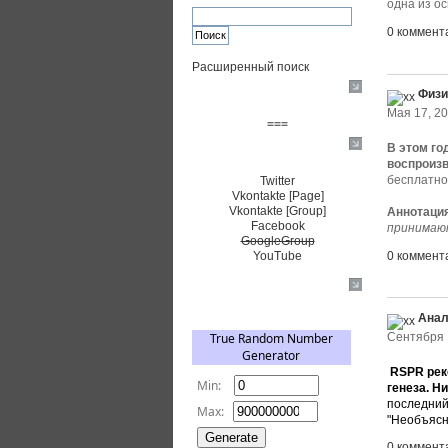
одна из о
0 коммент
Расширенный поиск
Физи
Пожертвовать $
Мая 17, 20
===
В этом го
Сообщество+
воспроиз
бесплатно
Twitter
Vkontakte [Page]
Vkontakte [Group]
Аннотаци
Facebook
принимают,
GoogleGroup
0 коммент
YouTube
TRNG
Анал
Сентября 
RSPR рек
генеза. Н
последний
"Необъясни
0 коммент