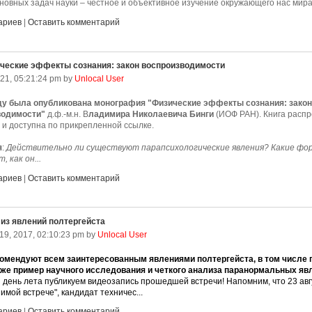
сновных задач науки – честное и объективное изучение окружающего нас мира 
ариев
|
Оставить комментарий
ческие эффекты сознания: закон воспроизводимости
21, 05:21:24 pm by
Unlocal User
ду была опубликована монография "Физические эффекты сознания: зако
водимости"
д.ф.-м.н. В
ладимира Николаевича Бинги
(ИОФ РАН). Книга расп
 и доступна по прикрепленной ссылке.
я
:
Действительно ли существуют парапсихологические явления? Какие фо
 как он...
ариев
|
Оставить комментарий
из явлений полтергейста
19, 2017, 02:10:23 pm by
Unlocal User
омендуют всем заинтересованным явлениями полтергейста, в том числе 
иже пример научного исследования и четкого анализа паранормальных яв
 день лета публикуем видеозапись прошедшей встречи! Напомним, что 23 авг
мой встрече", кандидат техничес...
ариев
|
Оставить комментарий