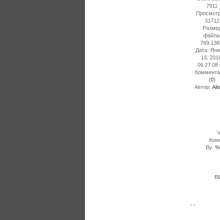
7911
Просмотр
31712
Разме
файла
769.13
Дата: Ян
13, 201
06:27:08
Коммента
(
0
)
Автор:
Ali
Фотогале
V
Ком
By:
%
Тэги
п
Пожертвов
- -
parapsych