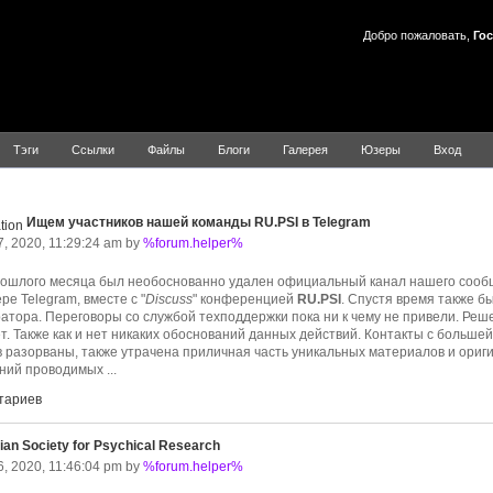
Добро пожаловать,
Гос
Тэги
Ссылки
Файлы
Блоги
Галерея
Юзеры
Вход
общества "RSPR"
Ищем участников нашей команды RU.PSI в Telegram
, 2020, 11:29:24 am by
%forum.helper%
рошлого месяца был необоснованно удален официальный канал нашего сооб
е Telegram, вместе с "
Discuss
" конференцией
RU.PSI
. Спустя время также б
атора. Переговоры со службой техподдержки пока ни к чему не привели. Ре
ет. Также как и нет никаких обоснований данных действий. Контакты с больше
в разорваны, также утрачена приличная часть уникальных материалов и ори
ний проводимых ...
тариев
ian Society for Psychical Research
, 2020, 11:46:04 pm by
%forum.helper%