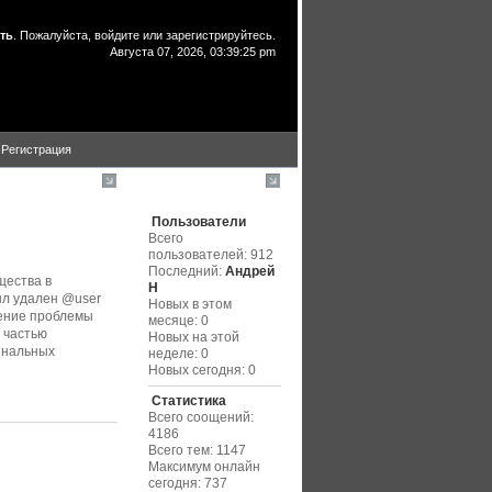
ть
. Пожалуйста,
войдите
или
зарегистрируйтесь
.
Августа 07, 2026, 03:39:25 pm
Регистрация
Статистика
Пользователи
Всего
пользователей: 912
Последний:
Андрей
щества в
Н
ыл удален @user
Новых в этом
шение проблемы
месяце: 0
й частью
Новых на этой
гинальных
неделе: 0
Новых сегодня: 0
Статистика
Всего соощений:
4186
Всего тем: 1147
Максимум онлайн
сегодня: 737