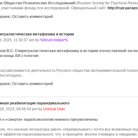
ое Общество Психических Исследований
(
Russian Society for Psychical Rese
6 участниками фонда пси-исследований. Официальный сайт:
http://rspr.parap
ариев
|
Оставить комментарий
парапсихологии и психических исследований
итуалистическая метафизика в истории
, 2025, 11:30:37 am by
%forum.helper%
ов В.С. Спиритуалистическая метафизика в истории отечественной эксп
и конца XIX столетия
 рассматривается деятельность Русского общества экспериментальной психол
нституцион...
ариев
|
Оставить комментарий
мная реабилитация паранормального
28, 2023, 06:56:54 pm by
Unlocal User
я о «смерти» парапсихологии немного преувеличены
ли, что научная литература умело «перемалывает» почти все возможные под
я эффектов паранормального, что, в принципе, вполне очевидно и ожидаемо.