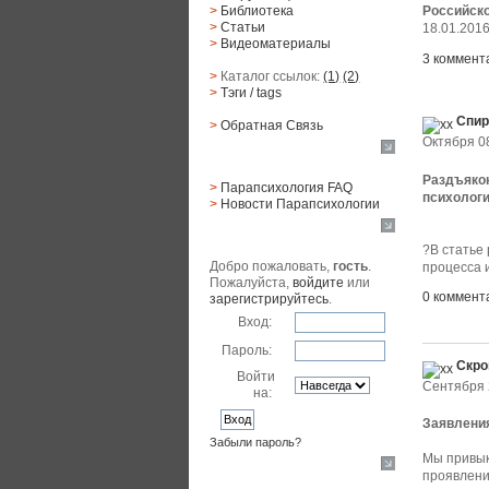
>
Библиотека
Российск
>
Статьи
18.01.201
>
Видеоматериалы
3 коммент
>
Каталог ссылок:
(1)
(2)
Новости 
>
Тэги
/ tags
Спир
>
Обратная Cвязь
Октября 08
Материалы
Раздъякон
>
Парапсихология FAQ
психологи
>
Новости Парапсихологии
Юзер
?В статье
Добро пожаловать,
гость
.
процесса и
Пожалуйста,
войдите
или
0 коммент
зарегистрируйтесь
.
Вход:
Пароль:
Скро
Войти
Сентября 
на:
Заявлени
Забыли пароль?
Мы привык
Поиск
проявлени