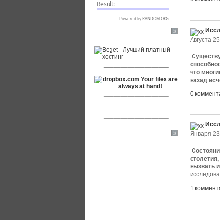
Иссл
RSPR сотрудничает с:
Августа 25
Существу
___________________
способнос
что многие
назад исч
___________________
0 коммент
___________________
Иссл
Января 23,
[+]
Состояние
столетия,
вызвать и
исследова
1 коммент
Архив но