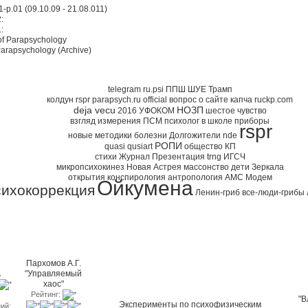
1-p.01 (09.10.09 - 21.08.011)
:
:
 of Parapsychology
Parapsychology (Archive)
эгов
telegram
ru.psi
ППШ
ШУЕ
Трамп
колдун
rspr parapsych.ru official
вопрос о сайте
капча
ruckp.com
deja vecu
НОЗП
2016
УФОКОМ
шестое чувство
взгляд
измерения
ПСМ
психолог в школе
приборы
rspr
новые методики
болезни
Долгожители
nde
РОПИ
quasi
qusiart
общество
КП
стихи
Журнал
Презентация
trng
ИГСЧ
микропсихокинез
Новая Астрея
массонство
дети
Зеркала
открытия
конспирология
антропология
АМС
Модем
Ойкумена
сихокоррекция
Ленин-гриб
все-люди-грибы
 Comments
е Загрузки / файлы
Пархомов А.Г.
А
"Управляемый
хаос"
Рейтинг:
"В
Эксперименты по психофизическим
ий: