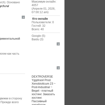
Максимум онлайн:
arch
). Основано
4057
sych.ru/
(Апреля 01, 2026,
07:00:12 am)
Кто онлайн
Пользователи: 0
Гостей: 32
Всего: 40
Google (5)
ериментальной
Baidu (3)
Community
огии как часть
Ссылки
DEXTROVERSE
Yggdrasil Prod.
Xenobioticum 23 ~
Post-Industrial ~
Beget - платный
хостинг. Заказать
хостинг.
вижки в сторону
Пассивный
 Прежде всего
заработок