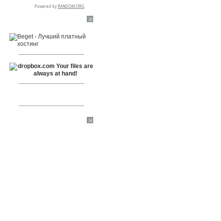
RSPR сотрудничает с:
___________________
___________________
___________________
[+]