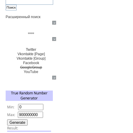
Расширенный поиск
Пожертвовать $
===
Сообщество+
Twitter
Vkontakte [Page]
Vkontakte [Group]
Facebook
GoogleGroup
YouTube
TRNG