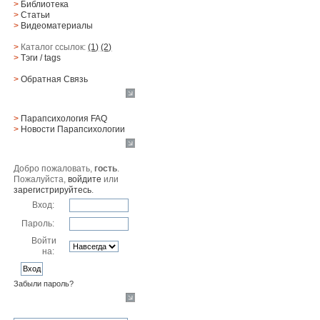
>
Библиотека
>
Статьи
>
Видеоматериалы
>
Каталог ссылок:
(1)
(2)
>
Тэги
/ tags
>
Обратная Cвязь
Материалы
>
Парапсихология FAQ
>
Новости Парапсихологии
Юзер
Добро пожаловать,
гость
.
Пожалуйста,
войдите
или
зарегистрируйтесь
.
Вход:
Пароль:
Войти
на:
Забыли пароль?
Поиск