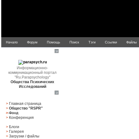
Начало
Форум
Помощь
Поиск
Тэги
Ссылки
Файлы
parapsych.ru
Информационно-
коммуникационный портал
"Ru.Parapsychology"
Общества Психических
Исследований
Главное меню
>
Главная страница
>
Общество "RSPR"
>
Фонд
>
Конференция
>
Блоги
>
Галерея
>
Загрузки
/
файлы