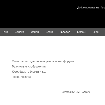
Добро пожаловать,
Гос
Тэги
Ссылки
Файлы
Блоги
Галерея
Юзеры
Вход
Галерея
ея
Описание
Фотографии, сделанные участниками форума.
Различные изображения
Юзербары, обложки и др.
Трэшь / свалка
Powered by:
SMF Gallery