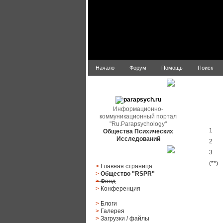
Начало
Форум
Помощь
Поиск
parapsych.ru
Информационно-
коммуникационный портал
Галер
"Ru.Parapsychology"
1
Общества Психических
Исследований
2
3
Главное меню
(**)
>
Главная страница
>
Общество "RSPR"
>
Фонд
>
Конференция
>
Блоги
>
Галерея
>
Загрузки
/
файлы