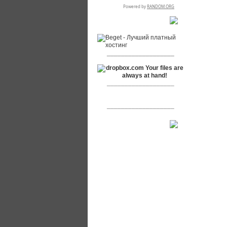
RSPR сотрудничает с:
___________________
___________________
___________________
[+]