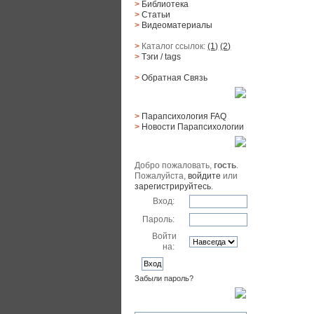
>
Библиотека
>
Статьи
>
Видеоматериалы
>
Каталог ссылок:
(1)
(2)
>
Тэги
/ tags
>
Обратная Cвязь
Материалы
>
Парапсихология FAQ
>
Новости Парапсихологии
Юзер
Добро пожаловать,
гость
.
Пожалуйста,
войдите
или
зарегистрируйтесь
.
Вход:
Пароль:
Войти
на:
Забыли пароль?
Поиск