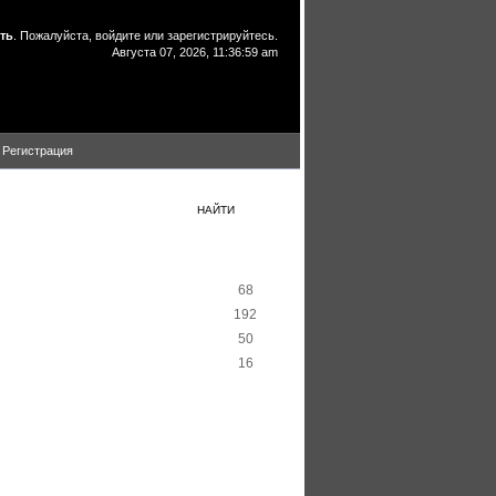
ть
. Пожалуйста,
войдите
или
зарегистрируйтесь
.
Августа 07, 2026, 11:36:59 am
Регистрация
НАЙТИ
Всего
68
192
50
16