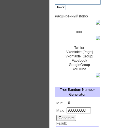
Расширенный поиск
Пожертвовать $
===
Сообщество+
Twitter
Vkontakte [Page]
Vkontakte [Group]
Facebook
GoogleGroup
YouTube
TRNG