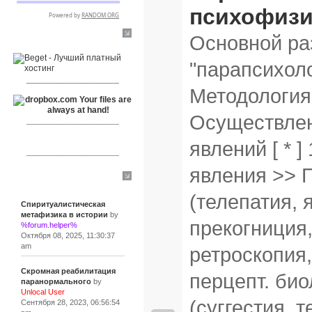
психофизи
Основной ра
RSPR сотрудничает с:
"парапсихоло
___________________
Методология,
Осуществлен
___________________
явлений [ * 
___________________
явления >> 
Сообщения
(телепатия, 
Спиритуалистическая
метафизика в истории
by
прекогниция,
%forum.helper%
Октября 08, 2025, 11:30:37
am
ретроскопия,
Скромная реабилитация
перцепт. би
паранормального
by
Unlocal User
(суггестия, 
Сентября 28, 2023, 06:56:54