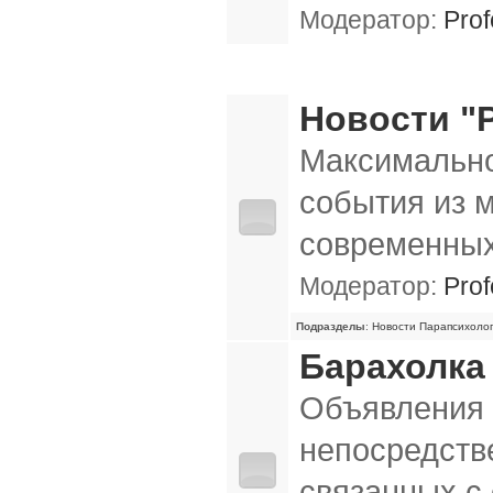
Модератор:
Prof
Разное
Новости "P
Максимально
события из 
современных
Модератор:
Prof
Подразделы
:
Новости Парапсихолог
Барахолка
Объявления 
непосредств
связанных с