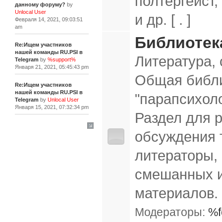
полтергейст
данному форуму?
by
Unlocal User
и др. [ . ]
Февраля 14, 2021, 09:03:51
am
Библиотек
Re:Ищем участников
нашей команды RU.PSI в
Литература, 
Telegram
by
%support%
Января 21, 2021, 05:45:43 pm
Общая библи
Re:Ищем участников
нашей команды RU.PSI в
"парапсихоло
Telegram
by
Unlocal User
Января 15, 2021, 07:32:34 pm
Раздел для 
[+]
обсуждения 
литераторы,
смешанных 
материалов.
Модераторы:
%f