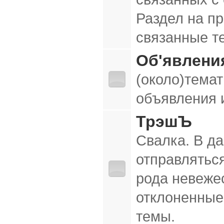
Раздел на п
связанные т
Об'явлени
(около)тема
объявления и
ТрэшЪ
Свалка. В д
отправляться
рода невеже
отклоненные
темы.