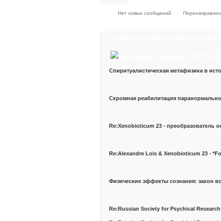
Нет новых сообщений
Перенаправлен
Ru.Parapsychology: парапсихология 
Последни
Спиритуалистическая метафизика в ист
Скромная реабилитация паранормально
Re:Xenobioticum 23 - преобразователь о
Re:Alexandre Lois & Xenobioticum 23 - *F
Физические эффекты сознания: закон 
Re:Russian Society for Psychical Research