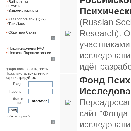
Российско
>
Библиотека
>
Статьи
Психическ
>
Видеоматериалы
>
Каталог ссылок:
(1)
(2)
(Russian Soci
>
Тэги
/ tags
Research). О
>
Обратная Cвязь
Материалы
участниками
>
Парапсихология FAQ
исследовани
>
Новости Парапсихологии
Юзер
идёт разрабо
Добро пожаловать,
гость
.
Пожалуйста,
войдите
или
Фонд Псих
зарегистрируйтесь
.
Вход:
Исследова
Пароль:
Войти
Переадреса
на:
сайт "Фонда
Забыли пароль?
исследовани
Поиск