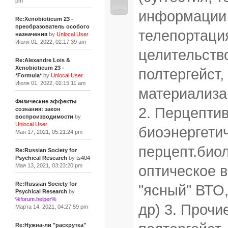
pm
информации,
Re:Xenobioticum 23 -
преобразователь особого
телепортация
назначения
by
Unlocal User
Июля 01, 2022, 02:17:39 am
целительств
Re:Alexandre Lois &
Xenobioticum 23 -
полтергейст,
*Formula*
by
Unlocal User
Июля 01, 2022, 02:15:11 am
материализа
Физические эффекты
2. Перцептив
сознания: закон
воспроизводимости
by
Unlocal User
биоэнергетич
Мая 17, 2021, 05:21:24 pm
перцепт.био
Re:Russian Society for
Psychical Research
by
ts404
Мая 13, 2021, 03:23:20 pm
оптическое в
Re:Russian Society for
"ясный" ВТО
Psychical Research
by
%forum.helper%
др) 3. Прочи
Марта 14, 2021, 04:27:59 pm
Re:Нужна-ли "раскрутка"