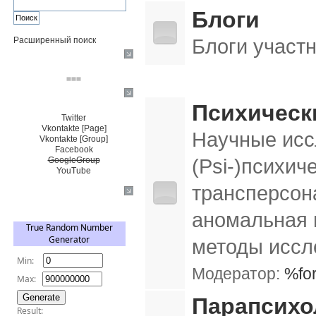
Блоги
Блоги участ
Расширенный поиск
Пожертвовать $
===
Парапсихология, психофизика, Psi-ис
Сообщество+
Психическ
Twitter
Vkontakte [Page]
Научные исс
Vkontakte [Group]
Facebook
(Psi-)психич
GoogleGroup
YouTube
трансперсон
TRNG
аномальная 
методы иссл
Модератор:
%fo
Парапсихо