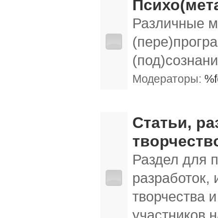
Психо(мет
Различные м
(пере)прогр
(под)сознан
Модераторы:
%f
Наши публикации, отчеты об экспериме
Статьи, ра
творчеств
Раздел для 
разработок,
творчества и
участников 