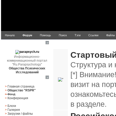
Начало
Форум
Помощь
Поиск
Тэги
Ссылки
Файлы
parapsych.ru
Ru.Parapsychology
Стартовы
Информационно-
коммуникационный портал
Структура и
"Ru.Parapsychology"
Общества Психических
[*] Внимание
Исследований
Главное меню
визит на пор
>
Главная страница
>
Общество "RSPR"
ознакомьтес
>
Фонд
>
Конференция
в разделе.
>
Блоги
>
Галерея
>
Загрузки
/
файлы