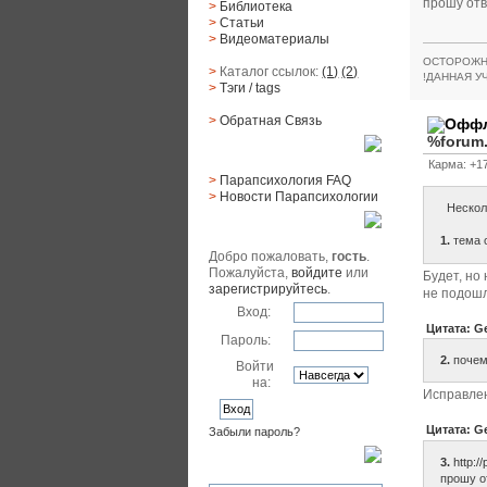
прошу отв
>
Библиотека
>
Статьи
>
Видеоматериалы
ОСТОРОЖН
>
Каталог ссылок:
(1)
(2)
!ДАННАЯ У
>
Тэги
/ tags
>
Обратная Cвязь
%forum
Материалы
Карма: +17
>
Парапсихология FAQ
>
Новости Парапсихологии
Несколь
Юзер
1.
тема 
Добро пожаловать,
гость
.
Пожалуйста,
войдите
или
Будет, но
зарегистрируйтесь
.
не подошл
Вход:
Цитата: Ge
Пароль:
2.
почем
Войти
на:
Исправле
Цитата: Ge
Забыли пароль?
Поиск
3.
http:/
прошу о