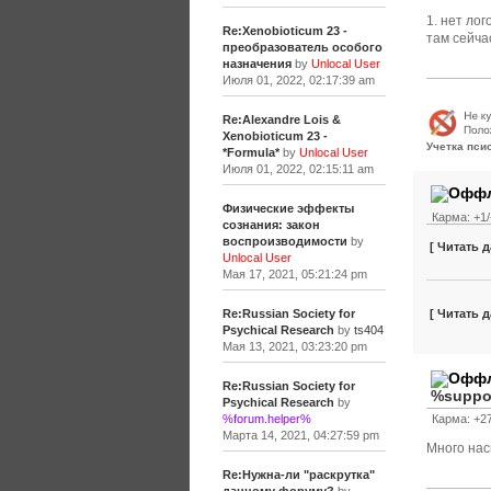
1. нет лог
Re:Xenobioticum 23 -
там сейча
преобразователь особого
назначения
by
Unlocal User
Июля 01, 2022, 02:17:39 am
Re:Alexandre Lois &
Xenobioticum 23 -
Учетка пси
*Formula*
by
Unlocal User
Июля 01, 2022, 02:15:11 am
Физические эффекты
Карма: +1/
сознания: закон
воспроизводимости
by
[ Читать д
Unlocal User
Мая 17, 2021, 05:21:24 pm
[ Читать д
Re:Russian Society for
Psychical Research
by
ts404
Мая 13, 2021, 03:23:20 pm
Re:Russian Society for
%suppo
Psychical Research
by
Карма: +27
%forum.helper%
Марта 14, 2021, 04:27:59 pm
Много нас
Re:Нужна-ли "раскрутка"