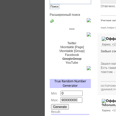
Отвечено.
Расширенный поиск
Учетная за
Пожертвовать $
main.helper
===
Сообщество+
Twitter
Карма: +13
Vkontakte [Page]
Vkontakte [Group]
Забыл со
Facebook
GoogleGroup
YouTube
Зашел нап
Есть така
TRNG
текстом. 
ОСТОРОЖН
!ДАННАЯ У
%forum
Карма: +17