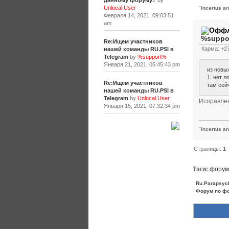
данному форуму?
by
Unlocal User
"
Incertus a
Февраля 14, 2021, 09:03:51
am
%suppo
Re:Ищем участников
Карма: +27
нашей команды RU.PSI в
Telegram
by
%support%
Января 21, 2021, 05:45:43 pm
из новы
1. нет л
Re:Ищем участников
там сей
нашей команды RU.PSI в
Telegram
by
Unlocal User
Исправле
Января 15, 2021, 07:32:34 pm
[+]
"
Incertus a
Страницы:
1
Тэги:
форум
Ru.Parapsyc
Форум по ф