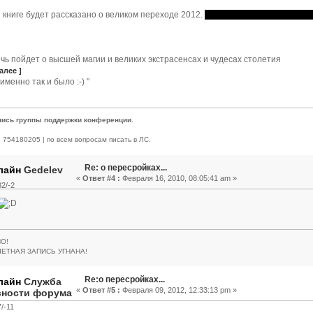
 книге будет рассказано о великом переходе 2012.
Апокалипсиса в 2012 не бу
чь пойдет о высшей магии и великих экстрасенсах и чудесах столетия
алее ]
 именно так и было :-) "
пись группы поддержки конференции.
 | 754180205 | по всем вопросам писать в ЛС.
Re: о пересройках...
Gedelev
«
Ответ #4 :
Февраля 16, 2010, 08:05:41 am »
2/-2
О!
ЧЕТНАЯ ЗАПИСЬ УГНАНА!
Re:о пересройках...
Служба
«
Ответ #5 :
Февраля 09, 2012, 12:33:13 pm »
сности форума
/-11