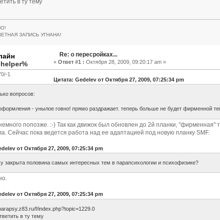
етить в ту тему
О!
ЧЕТНАЯ ЗАПИСЬ УГНАНА!
Re: о пересройках...
«
Ответ #1 :
Октября 28, 2009, 09:20:17 am »
.helper%
0/-1
Цитата: Gedelev от Октября 27, 2009, 07:25:34 pm
ко вопросов:
оформления - унылое говно! прямо раздражает. теперь больше не будет фирменной т
 немного попозже. :-) Так как движок был обновлен до 2й планки, "фирменная"
а. Сейчас пока ведется работа над ее адаптацией под новую планку SMF.
delev от Октября 27, 2009, 07:25:34 pm
у закрыта половина самых интересных тем в парапсихологии и психофизике?
но.
delev от Октября 27, 2009, 07:25:34 pm
/parapsy.z83.ru/f/index.php?topic=1229.0
тветить в ту тему