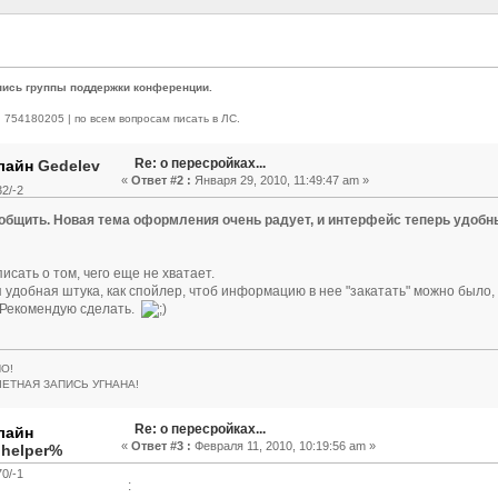
пись группы поддержки конференции.
 | 754180205 | по всем вопросам писать в ЛС.
Re: о пересройках...
Gedelev
«
Ответ #2 :
Января 29, 2010, 11:49:47 am »
2/-2
общить. Новая тема оформления очень радует, и интерфейс теперь удобн
исать о том, чего еще не хватает.
я удобная штука, как спойлер, чтоб информацию в нее "закатать" можно было
- Рекомендую сделать.
О!
ЧЕТНАЯ ЗАПИСЬ УГНАНА!
Re: о пересройках...
«
Ответ #3 :
Февраля 11, 2010, 10:19:56 am »
.helper%
0/-1
: