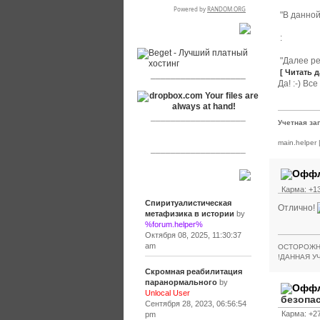
"В данной
RSPR сотрудничает с:
:
"Далее ре
[ Читать д
___________________
Да! :-) Все
___________________
Учетная за
main.helper
___________________
Сообщения
Карма: +13
Спиритуалистическая
Отлично!
метафизика в истории
by
%forum.helper%
Октября 08, 2025, 11:30:37
am
ОСТОРОЖН
!ДАННАЯ У
Скромная реабилитация
паранормального
by
Unlocal User
безопа
Сентября 28, 2023, 06:56:54
Карма: +27
pm