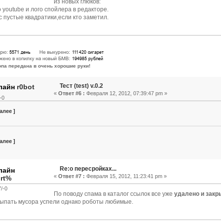
из новых глюков:
о youtube и лого спойлера в редакторе.
с пустые квадратики,если кто заметил.
опа
передана в очень хорошие руки!
Тест (test) v.0.2
r0bot
«
Ответ #6 :
Февраля 12, 2012, 07:39:47 pm »
-0
алее ]
алее ]
Re:о пересройках...
«
Ответ #7 :
Февраля 15, 2012, 11:23:41 pm »
rt%
/-0
По поводу спама в каталог ссылок все уже
удалено и закр
ыпать мусора успели однако роботы любимые.