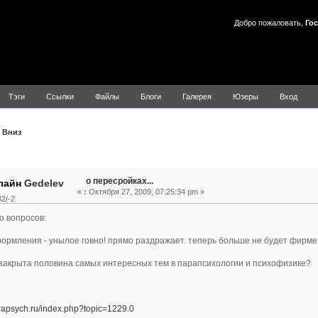
Добро пожаловать,
Гос
Тэги
Ссылки
Файлы
Блоги
Галерея
Юзеры
Вход
Вниз
Тема: о пересройках... (Прочитано 8066 раз)
о пересройках...
Gedelev
«
:
Октября 27, 2009, 07:25:34 pm »
2/-2
 вопросов:
ормления - унылое говно! прямо раздражает. теперь больше не будет фирме
закрыта половина самых интересных тем в парапсихологии и психофизике?
arapsych.ru/index.php?topic=1229.0