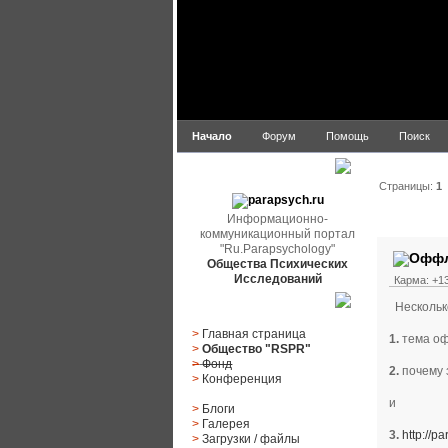
Начало
Форум
Помощь
Поиск
parapsych.ru
Страницы:
1
Информационно-
Автор
коммуникационный портал
"Ru.Parapsychology"
Общества Психических
Исследований
Карма: +13
Несколько
Главное меню
>
Главная страница
1.
тема оф
>
Общество "RSPR"
>
Фонд
2.
почему 
>
Конференция
и
>
Блоги
>
Галерея
3.
http://p
>
Загрузки
/
файлы