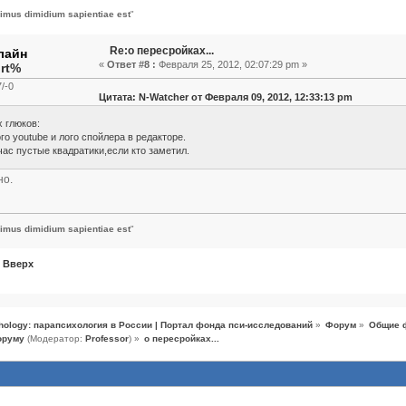
nimus dimidium sapientiae est
"
Re:о пересройках...
«
Ответ #8 :
Февраля 25, 2012, 02:07:29 pm »
rt%
/-0
Цитата: N-Watcher от Февраля 09, 2012, 12:33:13 pm
х глюков:
ого youtube и лого спойлера в редакторе.
час пустые квадратики,если кто заметил.
но.
nimus dimidium sapientiae est
"
Вверх
hology: парапсихология в России | Портал фонда пси-исследований
»
Форум
»
Общие 
оруму
(Модератор:
Professor
) »
о пересройках...