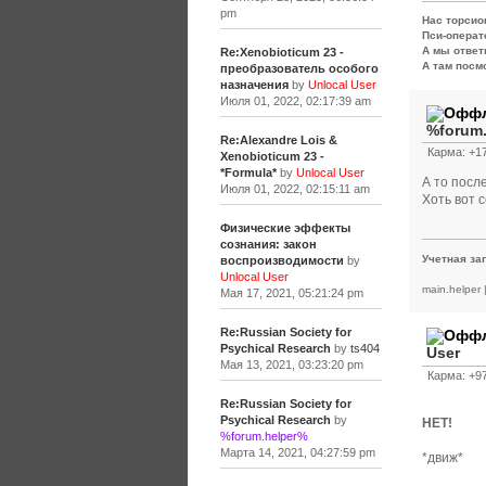
pm
Нас торсио
Пси-операт
А мы ответ
Re:Xenobioticum 23 -
А там посмо
преобразователь особого
назначения
by
Unlocal User
Июля 01, 2022, 02:17:39 am
%forum
Re:Alexandre Lois &
Карма: +17
Xenobioticum 23 -
*Formula*
by
Unlocal User
А то посл
Июля 01, 2022, 02:15:11 am
Хоть вот 
Физические эффекты
сознания: закон
Учетная за
воспроизводимости
by
Unlocal User
main.helper
Мая 17, 2021, 05:21:24 pm
Re:Russian Society for
Psychical Research
by
ts404
User
Мая 13, 2021, 03:23:20 pm
Карма: +97
Re:Russian Society for
Psychical Research
by
НЕТ!
%forum.helper%
Марта 14, 2021, 04:27:59 pm
*движ*