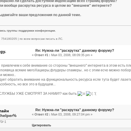
ообразно ли сделать доступной индексацию всех страниц форума?
ли вообще раскрутка ресурса в целом во "внешнем" интернете?
выдвигайте ваши предложения по данной теме.
пись группы поддержки конференции.
 | 754180205 | по всем вопросам писать в ЛС.
Re: Нужна-ли "раскрутка" данному форуму?
gy.
«
Ответ #1 :
Мая 03, 2008, 08:09:35 pm »
 привлечем к себе внимание со стороны "внешнего" интернета в этом есть пл
 появяца всякие мегоХацкеры,флудеры спамеры.. но с этим есчо можно побо
и можно..
дует обратить внимание на функциональность ресурса есле тута будет лазет
собность, но все это в будущем...
ЛУЖБЫ УЖЕ СМОТРЯТ ЗА НАМИ!? как быть
:'(
Re: Нужна-ли "раскрутка" данному форуму?
«
Ответ #2 :
Мая 03, 2008, 09:27:04 pm »
.helper%
0/-1
Цитировать