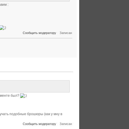
вим :
Сообщить модератору
Записан
рименте был?
учать подобные брошюры (как у мну в
Сообщить модератору
Записан