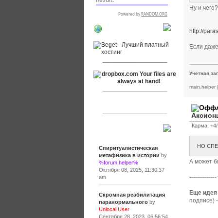
Ну и чего
RSPR сотрудничает
http://pa
с:
Если даже
___________________
Учетная за
main.helper
___________________
___________________
Аксион
Карма: +4/
Сообщения
НО СПЕ
Спиритуалистическая
метафизика в истории
by
А может б
%forum.helper%
Октября 08, 2025, 11:30:37
-----------
am
Еще идея 
Скромная реабилитация
подписе) 
паранормального
by
Unlocal User
Сентября 28, 2023, 06:56:54