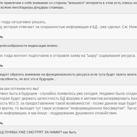
ло привлечем к себе внимание со стороны "внешнего" интернета в этом есть плюсы но
 всякие мегоХацкеры,флудеры спамеры..
 тогда ситуативно решать.
ку, которая отвечает за сохранностью информации в БД - уже сделал. См. Ниж
ть
целесообразности индексации можно..
ях тогда контент подготовлю и отправля заяву на "шару" содержания ресурса.
ть
ледует обратить внимание на функциональность ресурса есле тута будет лазеть многа
пасобность, но все это в будущем...
ак как потянем его мы!
олжно быть в будущем - случайно появилось уже сегодня. Недавно была созд
торая будет держать целостность БД форума и автоматом резервировать базы
ость W.U.S. за предоставление такой возможности! - позже данное еще буде
и кратко, то выходит тут такое условное "информационное бессмертие". Так к
я информации, и как бонус - поддержание душевного спокойствия.
ть
ЦСЛУЖБЫ УЖЕ СМОТРЯТ ЗА НАМИ!? как быть