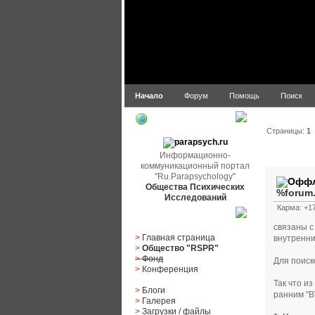
Начало
Форум
Помощь
Поиск
parapsych.ru
Страницы:
1
Автор
Информационно-
коммуникационный портал
"Ru.Parapsychology"
Общества Психических
%forum
Исследований
Карма: +17
Главное меню
связаны с
>
Главная страница
внутренни
>
Общество "RSPR"
>
Фонд
Для поиск
>
Конференция
Так что и
>
Блоги
ранним "B
>
Галерея
>
Загрузки
/
файлы