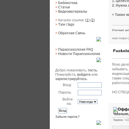
1. Целес
>
Библиотека
2. Нужна 
>
Статьи
>
Видеоматериалы
+ Также 
>
Каталог ссылок:
(1)
(2)
>
Тэги
/ tags
Учетная за
>
Обратная Cвязь
main.helper
Материалы
>
Парапсихология FAQ
Fuckolo
>
Новости Парапсихологии
Юзер
Ясно дело
забывать,
Добро пожаловать,
гость
.
индексаци
Пожалуйста,
войдите
или
также сле
зарегистрируйтесь
.
работоспа
Вход:
НО СПЕЦС
Пароль:
Войти
на:
%forum
Забыли пароль?
Карма: +17
Поиск