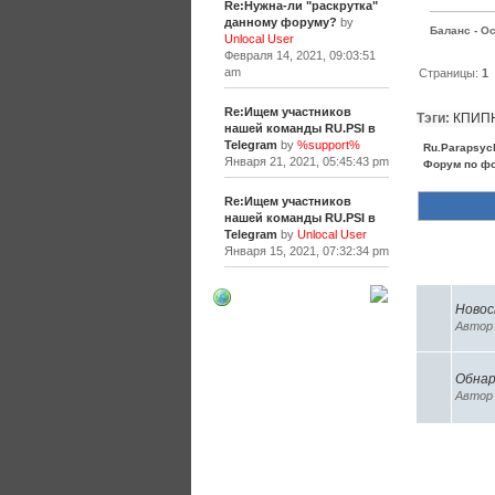
Re:Нужна-ли "раскрутка"
данному форуму?
by
Баланс - Ос
Unlocal User
Февраля 14, 2021, 09:03:51
am
Страницы:
1
Re:Ищем участников
Тэги:
КПИП
нашей команды RU.PSI в
Telegram
by
%support%
Ru.Parapsyc
Января 21, 2021, 05:45:43 pm
Форум по ф
Re:Ищем участников
нашей команды RU.PSI в
Telegram
by
Unlocal User
Января 15, 2021, 07:32:34 pm
Похожие 
[+]
Новос
Авто
Обнар
Авто