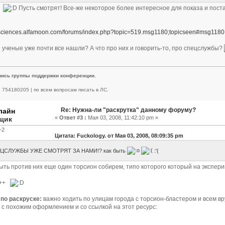
?
Пусть смотрят! Все-же некоторое более интересное для показа и поста
rasciences.alfamoon.com/forums/index.php?topic=519.msg1180;topicseen#msg1180
 ученые уже почти все нашли? А что про них и говорить-то, про спецслужбы?
пись группы поддержки конференции.
 | 754180205 | по всем вопросам писать в ЛС.
Re: Нужна-ли "раскрутка" данному форуму?
«
Ответ #3 :
Мая 03, 2008, 11:42:10 pm »
щик
-2
Цитата: Fuckology. от Мая 03, 2008, 08:09:35 pm
ЦСЛУЖБЫ УЖЕ СМОТРЯТ ЗА НАМИ!? как быть
:'(
ыть против них еще один торсион собирем, типо которого который на экспе
---++
по раскруске:
важно ходить по улицам города с торсион-бластером и всем вр
- с похожим оформлением и со ссылкой на этот ресурс: