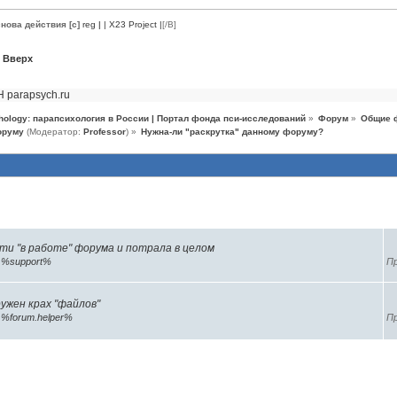
нова действия [c]
reg
|
| X23 Project |
[/B]
Вверх
Н
parapsych.ru
hology: парапсихология в России | Портал фонда пси-исследований
»
Форум
»
Общие 
оруму
(Модератор:
Professor
) »
Нужна-ли "раскрутка" данному форуму?
темы (2)
ти "в работе" форума и потрала в целом
р
%support%
Пр
ужен крах "файлов"
р
%forum.helper%
Пр