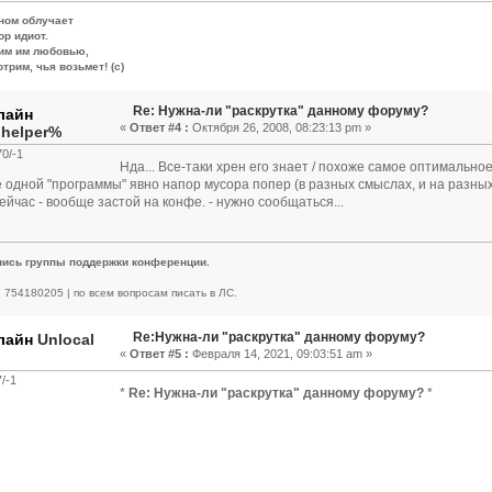
ном облучает
ор идиот.
им им любовью,
трим, чья возьмет! (c)
Re: Нужна-ли "раскрутка" данному форуму?
«
Ответ #4 :
Октября 26, 2008, 08:23:13 pm »
.helper%
0/-1
Нда... Все-таки хрен его знает / похоже самое оптимально
е одной "программы" явно напор мусора попер (в разных смыслах, и на разных 
сейчас - вообще застой на конфе. - нужно сообщаться...
пись группы поддержки конференции.
 | 754180205 | по всем вопросам писать в ЛС.
Re:Нужна-ли "раскрутка" данному форуму?
Unlocal
«
Ответ #5 :
Февраля 14, 2021, 09:03:51 am »
/-1
*
Re: Нужна-ли "раскрутка" данному форуму?
*