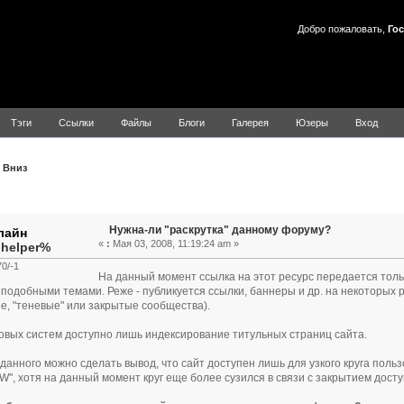
Добро пожаловать,
Гос
Тэги
Ссылки
Файлы
Блоги
Галерея
Юзеры
Вход
Вниз
Тема: Нужна-ли "раскрутка" данному форуму? (Прочитано 15
Нужна-ли "раскрутка" данному форуму?
«
:
Мая 03, 2008, 11:19:24 am »
.helper%
0/-1
На данный момент ссылка на этот ресурс передается толь
 подобными темами. Реже - публикуется ссылки, баннеры и др. на некоторых 
е, "теневые" или закрытые сообщества).
овых систем доступно лишь индексирование титульных страниц сайта.
з данного можно сделать вывод, что сайт доступен лишь для узкого круга польз
W", хотя на данный момент круг еще более сузился в связи с закрытием дост