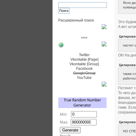
Ясно де
появяца
Расширенный поиск
Это будем
А вот шту
Пожертвовать $
Цитирова
===
насчет 
Сообщество+
Twitter
ОК! На дн
Vkontakte [Page]
Vkontakte [Group]
Цитирова
Facebook
GoogleGroup
также с
YouTube
работос
TRNG
Потянет т
То чего д
фишка, ко
благодарн
теме. Есл
сохранени
Цитирова
НО СПЕ