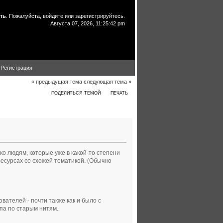
ть
. Пожалуйста,
войдите
или
зарегистрируйтесь
.
Августа 07, 2026, 11:25:42 pm
Регистрация
« предыдущая тема
следующая тема »
ПОДЕЛИТЬСЯ ТЕМОЙ
ПЕЧАТЬ
2936 раз)
ко людям, которые уже в какой-то степени
ресурсах со схожей тематикой. (Обычно
ователей - почти также как и было с
упа по старым нитям.