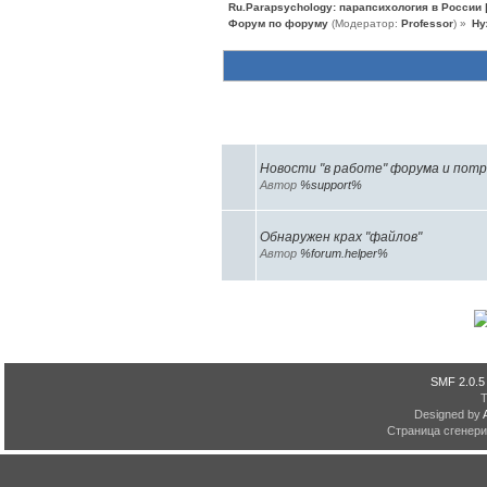
Ru.Parapsychology: парапсихология в России
Форум по форуму
(Модератор:
Professor
) »
Ну
Похожие темы (2)
Новости "в работе" форума и потр
Автор
%support%
Обнаружен крах "файлов"
Автор
%forum.helper%
SMF 2.0.5
Designed by
Страница сгенерир