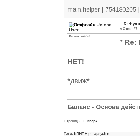
main.helper | 754180205 
Re:Нужн
Unlocal
«
Ответ #5 :
User
Карма: +97/-1
*
Re:
НЕТ!
*движ*
Баланс - Основа действ
Страницы:
1
Вверх
Тэги:
КПИПН
parapsych.ru