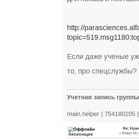
http://parasciences.a
topic=519.msg1180;t
Если даже ученые уже
то, про спецслужбы?
Учетная запись групп
main.helper | 754180205 
Re: Нуж
«
Ответ #3 :
Аксионщик