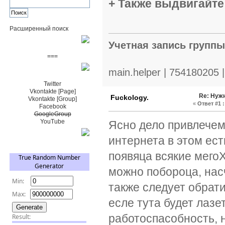
+ Также выдвигайте
Расширенный поиск
Пожертвовать $
Учетная запись групп
===
Сообщество+
main.helper | 754180205 
Twitter
Vkontakte [Page]
Re: Нуж
Fuckology.
Vkontakte [Group]
«
Ответ #1 :
Facebook
GoogleGroup
YouTube
Ясно дело привлечем
TRNG
интернета в этом ест
появяца всякие мего
можно побороца, нас
также следует обрат
есле тута будет лазе
работоспасобность, н