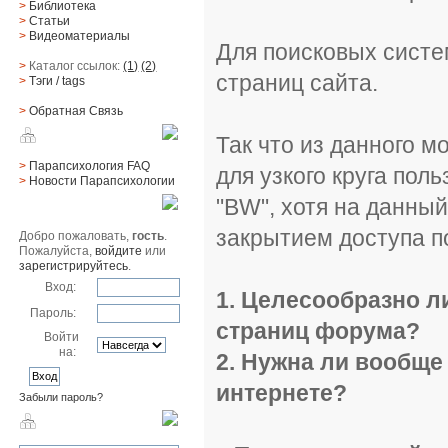
>
Библиотека
>
Статьи
>
Видеоматериалы
Для поисковых систе
>
Каталог ссылок:
(1)
(2)
страниц сайта.
>
Тэги
/ tags
>
Обратная Cвязь
Так что из данного м
Материалы
>
Парапсихология FAQ
для узкого круга пол
>
Новости Парапсихологии
"BW", хотя на данный
Юзер
закрытием доступа п
Добро пожаловать,
гость
.
Пожалуйста,
войдите
или
зарегистрируйтесь
.
Вход:
1. Целесообразно л
Пароль:
страниц форума?
Войти
на:
2. Нужна ли вообще
интернете?
Забыли пароль?
Поиск