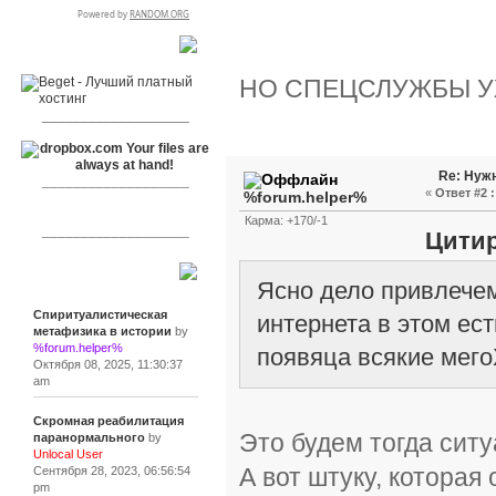
RSPR сотрудничает с:
НО СПЕЦСЛУЖБЫ УЖ
___________________
Re: Нуж
___________________
«
Ответ #2 :
%forum.helper%
Карма: +170/-1
___________________
Цити
Сообщения
Ясно дело привлечем
Спиритуалистическая
интернета в этом ес
метафизика в истории
by
%forum.helper%
появяца всякие мег
Октября 08, 2025, 11:30:37
am
Скромная реабилитация
Это будем тогда ситу
паранормального
by
Unlocal User
А вот штуку, которая
Сентября 28, 2023, 06:56:54
pm