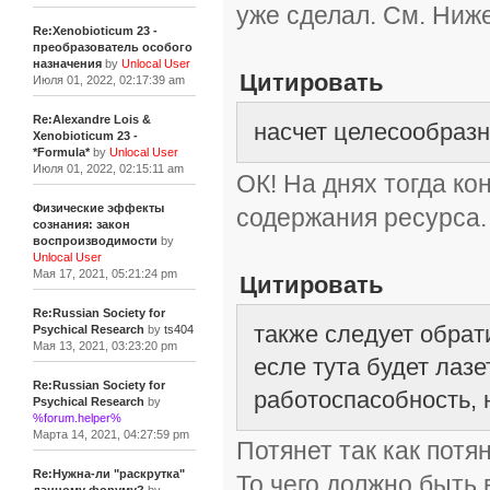
уже сделал. См. Ниже
Re:Xenobioticum 23 -
преобразователь особого
назначения
by
Unlocal User
Цитировать
Июля 01, 2022, 02:17:39 am
Re:Alexandre Lois &
насчет целесообразн
Xenobioticum 23 -
*Formula*
by
Unlocal User
Июля 01, 2022, 02:15:11 am
ОК! На днях тогда ко
Физические эффекты
содержания ресурса.
сознания: закон
воспроизводимости
by
Unlocal User
Мая 17, 2021, 05:21:24 pm
Цитировать
Re:Russian Society for
также следует обрат
Psychical Research
by
ts404
Мая 13, 2021, 03:23:20 pm
есле тута будет лаз
Re:Russian Society for
работоспасобность, н
Psychical Research
by
%forum.helper%
Марта 14, 2021, 04:27:59 pm
Потянет так как потя
Re:Нужна-ли "раскрутка"
То чего должно быть 