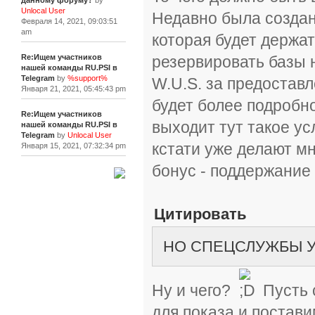
данному форуму?
by
Unlocal User
Недавно была создан
Февраля 14, 2021, 09:03:51
am
которая будет держа
Re:Ищем участников
резервировать базы н
нашей команды RU.PSI в
Telegram
by
%support%
W.U.S. за предостав
Января 21, 2021, 05:45:43 pm
будет более подробно
Re:Ищем участников
выходит тут такое у
нашей команды RU.PSI в
Telegram
by
Unlocal User
кстати уже делают м
Января 15, 2021, 07:32:34 pm
бонус - поддержание
[+]
Цитировать
НО СПЕЦСЛУЖБЫ УЖ
Ну и чего?
Пусть 
для показа и постави