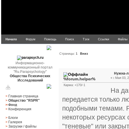
Начало
Форум
Помощь
Поиск
Тэги
Ссылки
Файлы
parapsych.ru
Страницы:
1
Вниз
Информационно-
Автор
Тема: Нужна-ли 
коммуникационный портал
"Ru.Parapsychology"
Нужна-л
Общества Психических
«
:
Мая 03, 2
%forum.helper%
Исследований
Карма: +170/-1
Главное меню
На да
>
Главная страница
передается только лю
>
Общество "RSPR"
>
Фонд
подобными темами. Ре
>
Конференция
некоторых ресурсах 
>
Блоги
>
Галерея
"теневые" или закры
>
Загрузки
/
файлы