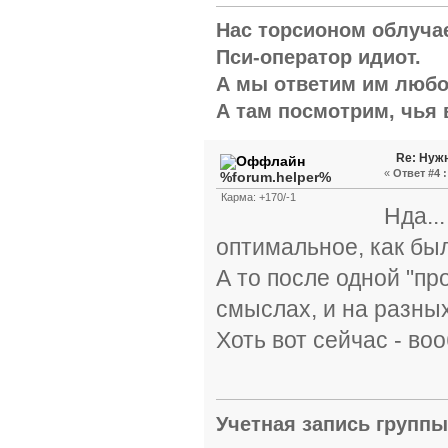
Нас торсионом облуча
Пси-оператор идиот.
А мы ответим им люб
А там посмотрим, чья в
Re: Нуж
«
Ответ #4 :
%forum.helper%
Карма: +170/-1
Нда..
оптимальное, как бы
А то после одной "пр
смыслах, и на разных
Хоть вот сейчас - во
Учетная запись групп