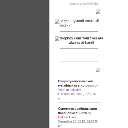
RSPR сотрудничает с:
___________________
___________________
___________________
Сообщения
Спиритуалистическая
метафизика в истории
by
%forum.helper%
Октября 08, 2025, 11:30:37
am
Скромная реабилитация
паранормального
by
Unlocal User
Сентября 28, 2023, 06:56:54
pm