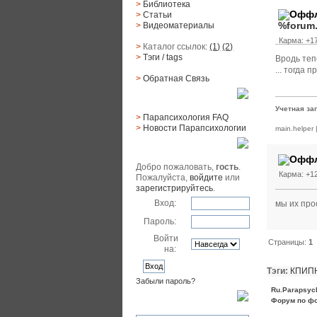
>
Библиотека
>
Статьи
%forum
>
Видеоматериалы
Карма: +17
>
Каталог ссылок:
(1)
(2)
>
Тэги
/ tags
Вродь тепе
... тогда 
>
Обратная Cвязь
Материалы
Учетная за
>
Парапсихология FAQ
>
Новости Парапсихологии
main.helper
Юзер
Добро пожаловать,
гость
.
Карма: +12
Пожалуйста,
войдите
или
зарегистрируйтесь
.
Вход:
мы их про
Пароль:
Войти
Страницы:
1
на:
Тэги:
КПИП
Забыли пароль?
Ru.Parapsyc
Поиск
Форум по ф