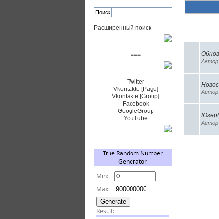
Расширенный поиск
Похожие 
Пожертвовать $
Обнов
===
Авто
Сообщество+
Twitter
Новос
Vkontakte [Page]
Авто
Vkontakte [Group]
Facebook
GoogleGroup
Юзер
YouTube
Автор 
TRNG