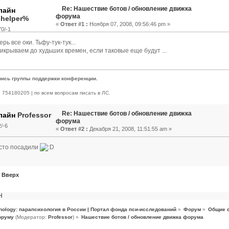
Re: Нашествие ботов / обновление движка
форума
.helper%
«
Ответ #1 :
Ноября 07, 2008, 09:56:46 pm »
0/-1
рь все оки. Тьфу-тук-тук...
прикрываем до худьших времен, если таковые еще будут ...
пись группы поддержки конференции.
 | 754180205 | по всем вопросам писать в ЛС.
Re: Нашествие ботов / обновление движка
Professor
форума
/-6
«
Ответ #2 :
Декабря 21, 2008, 11:51:55 am »
сто посадили
Вверх
Н
hology: парапсихология в России | Портал фонда пси-исследований
»
Форум
»
Общие 
оруму
(Модератор:
Professor
) »
Нашествие ботов / обновление движка форума