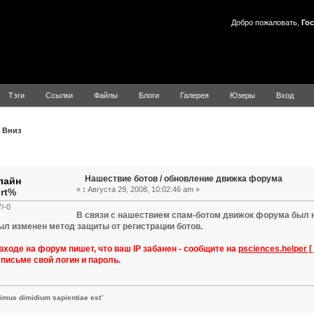
Добро пожаловать,
Гос
Тэги
Ссылки
Файлы
Блоги
Галерея
Юзеры
Вход
Вниз
Тема: Нашествие ботов / обновление движка форума (Прочита
Нашествие ботов / обновление движка форума
«
:
Августа 29, 2008, 10:02:46 am »
rt%
/-0
В связи с нашествием спам-ботом движок форума был 
ыл изменен метод защиты от регистрации ботов.
входе на форум пишет, что ваш IP забанен - сообщите на
psciences.helper [ 
в письме свой логин и пароль.
nimus dimidium sapientiae est
"