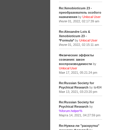
Re:Xenobioticum 23 -
преобразователь особого
назначения
by
Unlocal User
Июля 01, 2022, 02:17:39 am
Re:Alexandre Lois &
Xenobioticum 23 -
*Formula*
by
Unlocal User
Июля 01, 2022, 02:15:11 am
Физические эффекты
сознания: закон
воспроизводимости
by
Unlocal User
Мая 17, 2021, 05:21:24 pm
Re:Russian Society for
Psychical Research
by
ts404
Мая 13, 2021, 03:23:20 pm
Re:Russian Society for
Psychical Research
by
%forum.helper%
Марта 14, 2021, 04:27:59 pm
Re:Нужна-ли "раскрутка"