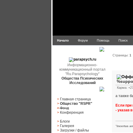
Начало
Форум
Помощь
Поиск
parapsych.ru
Страницы:
1
Информационно-
Автор
коммуникационный портал
"Ru.Parapsychology"
Общества Психических
%suppo
Исследований
Карма: +27
Главное меню
а также б
>
Главная страница
>
Общество "RSPR"
Если при 
>
Фонд
- указав 
>
Конференция
>
Блоги
>
Галерея
"
Incertus a
>
Загрузки
/
файлы