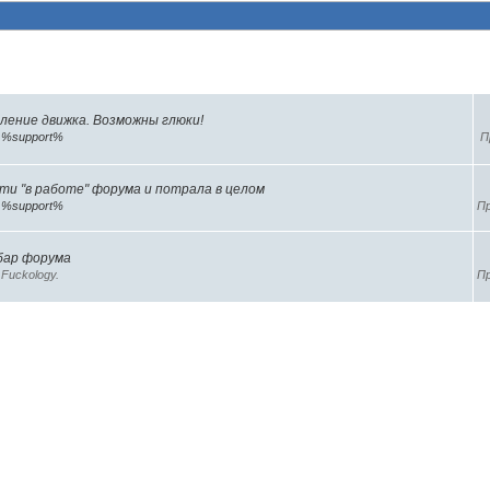
темы (3)
ление движка. Возможны глюки!
р
%support%
П
ти "в работе" форума и потрала в целом
р
%support%
Пр
бар форума
Fuckology.
Пр