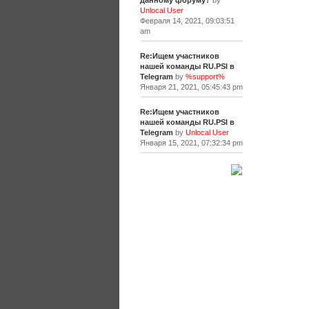
данному форуму?
by
Unlocal User
Февраля 14, 2021, 09:03:51
am
Re:Ищем участников
нашей команды RU.PSI в
Telegram
by
%support%
Января 21, 2021, 05:45:43 pm
Re:Ищем участников
нашей команды RU.PSI в
Telegram
by
Unlocal User
Января 15, 2021, 07:32:34 pm
[+]