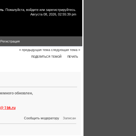
ть
. Пожалуйста,
войдите
или
зарегистрируйтесь
.
Августа 08, 2026, 02:55:39 pm
Регистрация
« предыдущая тема
следующая тема »
ПОДЕЛИТЬСЯ ТЕМОЙ
ПЕЧАТЬ
но 19654 раз)
немного обновлен,
@ ] bk.ru
Сообщить модератору
Записан