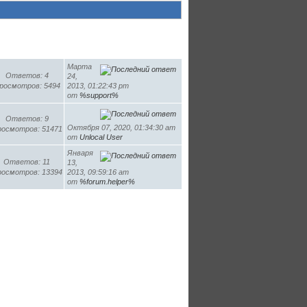
Марта
Ответов: 4
24,
росмотров: 5494
2013, 01:22:43 pm
от
%support%
Ответов: 9
Октября 07, 2020, 01:34:30 am
осмотров: 51471
от
Unlocal User
Января
Ответов: 11
13,
осмотров: 13394
2013, 09:59:16 am
от
%forum.helper%