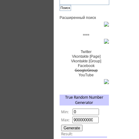
Расширенный поиск
Пожертвовать $
===
Сообщество+
Twitter
Vkontakte [Page]
Vkontakte [Group]
Facebook
GoogleGroup
YouTube
TRNG