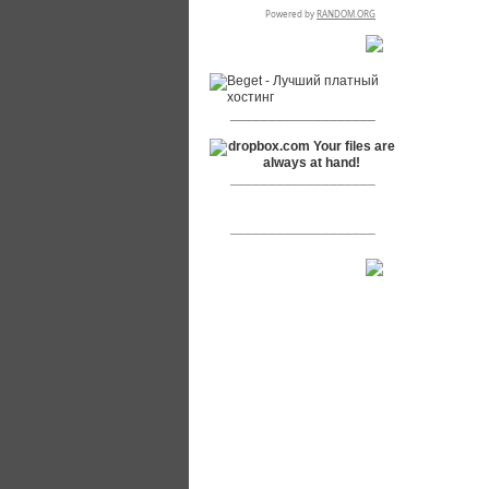
RSPR сотрудничает с:
___________________
___________________
___________________
[+]