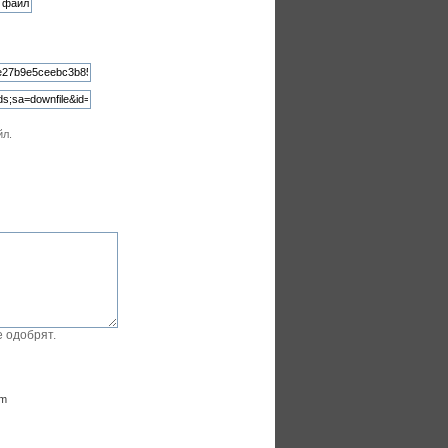
йл.
 одобрят.
om