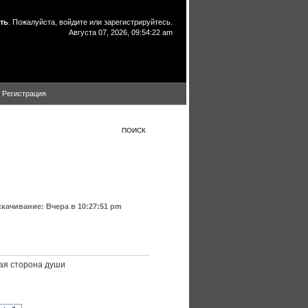
ть
. Пожалуйста,
войдите
или
зарегистрируйтесь
.
Августа 07, 2026, 09:54:22 am
Регистрация
ПОИСК
скачивание:
Вчера
в 10:27:51 pm
ая
сторона
души