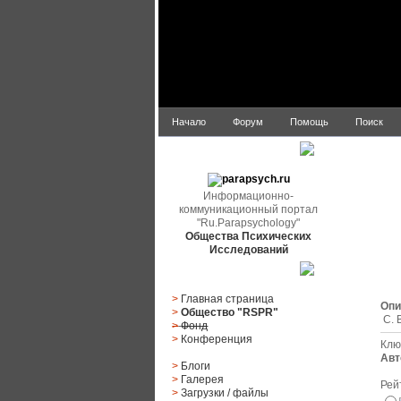
Начало
Форум
Помощь
Поиск
parapsych.ru
Информационно-
коммуникационный портал
"Ru.Parapsychology"
Общества Психических
Исследований
Главное меню
>
Главная страница
Опи
>
Общество "RSPR"
С. 
>
Фонд
>
Конференция
Клю
Авт
>
Блоги
>
Галерея
Рей
>
Загрузки
/
файлы