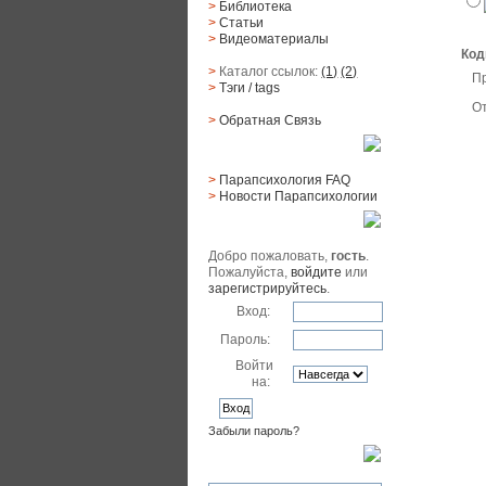
>
Библиотека
>
Статьи
>
Видеоматериалы
Код
>
Каталог ссылок:
(1)
(2)
П
>
Тэги
/ tags
От
>
Обратная Cвязь
Материалы
>
Парапсихология FAQ
>
Новости Парапсихологии
Юзер
Добро пожаловать,
гость
.
Пожалуйста,
войдите
или
зарегистрируйтесь
.
Вход:
Пароль:
Войти
на:
Забыли пароль?
Поиск