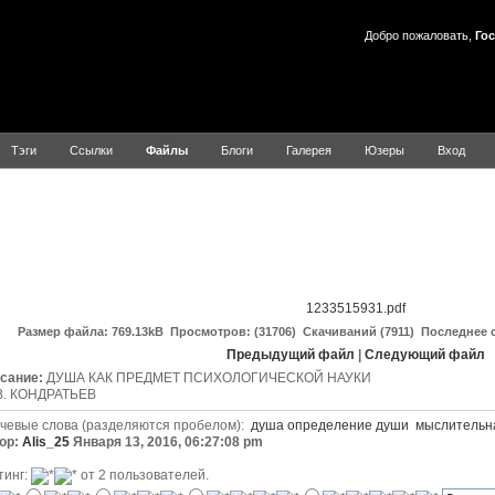
Добро пожаловать,
Гос
Тэги
Ссылки
Файлы
Блоги
Галерея
Юзеры
Вход
ДУША
1233515931.pdf
Размер файла: 769.13kB Просмотров: (31706) Скачиваний (7911) Последнее 
Предыдущий файл
|
Следующий файл
сание:
ДУША КАК ПРЕДМЕТ ПСИХОЛОГИЧЕСКОЙ НАУКИ
В. КОНДРАТЬЕВ
чевые слова (разделяются пробелом):
душа
определение
души
мыслительн
ор:
Alis_25
Января 13, 2016, 06:27:08 pm
тинг:
от 2 пользователей.