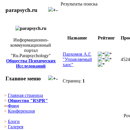
Результаты поиска
parapsych.ru
Название
Рейтинг
Про
Информационно-
коммуникационный
портал
Пархомов А.Г.
"Ru.Parapsychology"
"Управляемый
4524
Общества Психических
хаос"
Исследований
Главное меню
Страниц:
1
>
Главная страница
>
Общество "RSPR"
>
Фонд
>
Конференция
Po
>
Блоги
>
Галерея