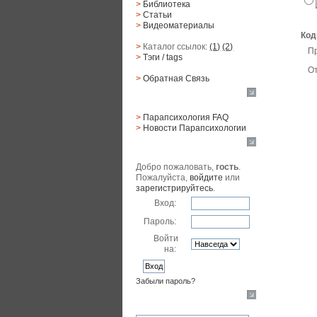
>
Библиотека
>
Статьи
>
Видеоматериалы
Код
>
Каталог ссылок:
(1)
(2)
П
>
Тэги
/ tags
От
>
Обратная Cвязь
Материалы
>
Парапсихология FAQ
>
Новости Парапсихологии
Юзер
Добро пожаловать,
гость
.
Пожалуйста,
войдите
или
зарегистрируйтесь
.
Вход:
Пароль:
Войти
на:
Забыли пароль?
Поиск