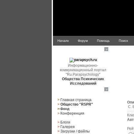
Начало
Форум
Помощь
Поиск
parapsych.ru
Информационно-
коммуникационный портал
"Ru.Parapsychology"
Общества Психических
Исследований
Главное меню
>
Главная страница
Опи
>
Общество "RSPR"
С. 
>
Фонд
>
Конференция
Клю
Авт
>
Блоги
>
Галерея
Рей
>
Загрузки
/
файлы