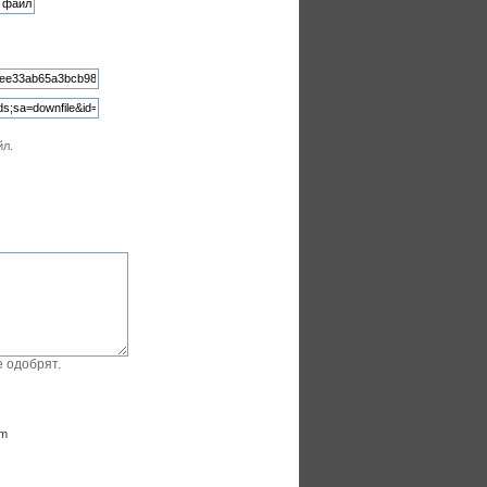
йл.
 одобрят.
om