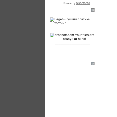
RSPR сотрудничает с:
___________________
___________________
___________________
[+]