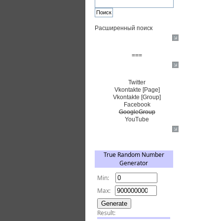
Расширенный поиск
Пожертвовать $
===
Сообщество+
Twitter
Vkontakte [Page]
Vkontakte [Group]
Facebook
GoogleGroup
YouTube
TRNG