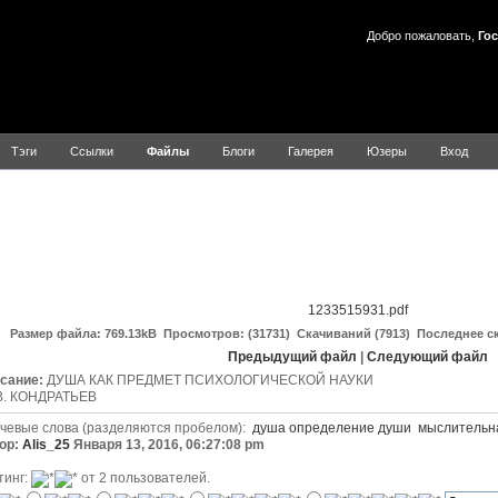
Добро пожаловать,
Гос
Тэги
Ссылки
Файлы
Блоги
Галерея
Юзеры
Вход
ДУША
1233515931.pdf
Размер файла: 769.13kB Просмотров: (31731) Скачиваний (7913) Последнее с
Предыдущий файл
|
Следующий файл
сание:
ДУША КАК ПРЕДМЕТ ПСИХОЛОГИЧЕСКОЙ НАУКИ
В. КОНДРАТЬЕВ
чевые слова (разделяются пробелом):
душа
определение
души
мыслительн
ор:
Alis_25
Января 13, 2016, 06:27:08 pm
тинг:
от 2 пользователей.