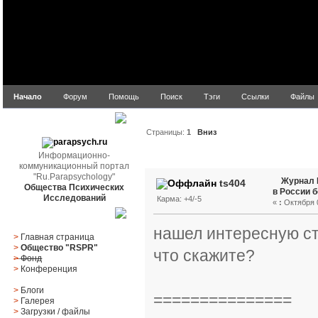
Начало
Форум
Помощь
Поиск
Тэги
Ссылки
Файлы
parapsych.ru
Страницы:
1
Вниз
Информационно-
Автор
Тема: Журнал М
коммуникационный портал
"Ru.Parapsychology"
8522 раз)
Журнал 
ts404
Общества Психических
в России 
Исследований
Карма: +4/-5
«
:
Октября 0
Главное меню
нашел интересную ст
>
Главная страница
>
Общество "RSPR"
что скажите?
>
Фонд
>
Конференция
>
Блоги
===============
>
Галерея
>
Загрузки
/
файлы