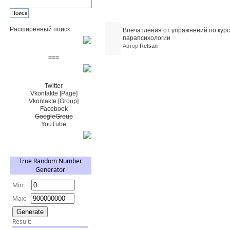
Похожие темы (1)
Расширенный поиск
Впечатления от упражнений по курс
парапсихологии
Пожертвовать $
Автор
Retsan
===
Сообщество+
Twitter
Vkontakte [Page]
Vkontakte [Group]
Facebook
GoogleGroup
YouTube
TRNG