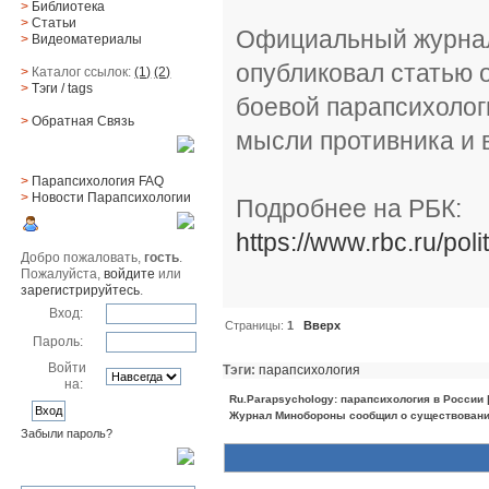
>
Библиотека
>
Статьи
Официальный журнал
>
Видеоматериалы
опубликовал статью 
>
Каталог ссылок:
(1)
(2)
>
Тэги
/ tags
боевой парапсихолог
>
Обратная Cвязь
мысли противника и
Материалы
>
Парапсихология FAQ
>
Новости Парапсихологии
Подробнее на РБК:
Юзер
https://www.rbc.ru/po
Добро пожаловать,
гость
.
Пожалуйста,
войдите
или
зарегистрируйтесь
.
Вход:
Страницы:
1
Вверх
Пароль:
Войти
Тэги:
парапсихология
на:
Ru.Parapsychology: парапсихология в России
Журнал Минобороны сообщил о существовани
Забыли пароль?
Поиск