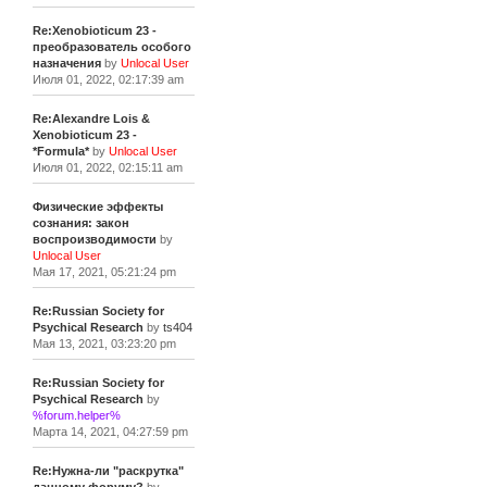
Re:Xenobioticum 23 -
преобразователь особого
назначения
by
Unlocal User
Июля 01, 2022, 02:17:39 am
Re:Alexandre Lois &
Xenobioticum 23 -
*Formula*
by
Unlocal User
Июля 01, 2022, 02:15:11 am
Физические эффекты
сознания: закон
воспроизводимости
by
Unlocal User
Мая 17, 2021, 05:21:24 pm
Re:Russian Society for
Psychical Research
by
ts404
Мая 13, 2021, 03:23:20 pm
Re:Russian Society for
Psychical Research
by
%forum.helper%
Марта 14, 2021, 04:27:59 pm
Re:Нужна-ли "раскрутка"