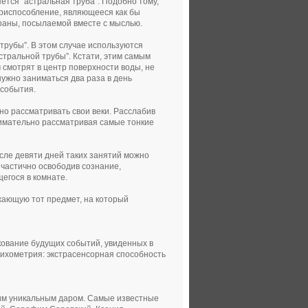
ется “астральная труба”. Подобно тому,
приспособление, являющееся как бы
раны, посылаемой вместе с мыслью.
рубы”. В этом случае используются
стральной трубы”. Кстати, этим самым
м смотрят в центр поверхности воды, не
нужно заниматься два раза в день
 события.
но рассматривать свои веки. Расслабив
внимательно рассматривая самые тонкие
осле девяти дней таких занятий можно
 частично освободив сознание,
егося в комнате.
жающую тот предмет, на который
кование будущих событий, увиденных в
сихометрия: экстрасенсорная способность
тим уникальным даром. Самые известные