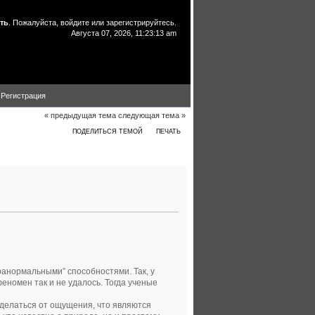
ть
. Пожалуйста,
войдите
или
зарегистрируйтесь
.
Августа 07, 2026, 11:23:13 am
Регистрация
« предыдущая тема
следующая тема »
ПОДЕЛИТЬСЯ ТЕМОЙ
ПЕЧАТЬ
Прочитано 8496 раз)
ранормальными” способностями. Так, у
феномен так и не удалось. Тогда ученые
тделаться от ощущения, что являются