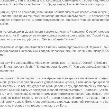
Нострадамус, Ванга, Жанна д’Арк, Кассандра, Сен-Жермен, Сергий Радонежск
ская, Вольф Мессинг, Калиостро, Эдгар Кейси, Авель, библейские пророки…
ниями, судя по легендам, успешными, занимались также всевозможные жрецы
овременная наука феномен ясновидения пока ни объяснить, ни опровергнуть
вопросе занимают очень осторожную позицию. Но самое главное, ясновидени
можно.
 ясновидящих и Церкви носят совсем запутанный характер. С одной стороны
ески против. К примеру, во многих храмах можно видеть таблички: “Люди! Не 
им, экстрасенсам, уфологам. Они пособники Сатаны!”
 случайные озарения становятся в нашей жизни пророческими! Однако в Еванге
Иоанн сказал: Наставник! Мы видели человека, именем Твоим изгоняющего бес
ами.
ал ему: Не запрещайте; ибо кто не против вас, тот за вас”. Откройте Библию –
е: “Книга пророка Исайи”, “Книга пророка Иеремии”, “Книга пророка Даниила”
вященника
иеромонах Нектарий, настоятель Архиерейского храма в честь иконы Божией 
ной Церкви совершали многие удивительные чудеса, в том числе прозревали
и мертвых. Но все эти чудеса не были делом их рук, проявлением их “способ
годати Божией, живыми сосудами которой являлись святые. Благодать Божия – 
ный дар, подающийся ревностному исполнителю заповедей Христовых, неуст
себя от всякой скверны, от всякой страсти. Однако благодатные дары – ни в к
. Многие угодники Божии, сподобившись дара чудотворений, молились, чтобы Г
 легко вознестись и по гордости отпасть от Бога.