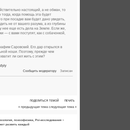
йствительно настоящий, а не обман, то
тогда, когда помощь эта будет
о при посадке вам будет дано увидеть,
ить не от вашего разума, а из глубины
 нее еще есть дела на Земле. Если же,
и — с вами поступят, как с собачонкой,
рафим Саровский. Его дар открылся в
льной ноши. Поэтому, прежде чем
хватит ли сил жить с этим?
dyiy
Сообщить модератору
Записан
ПОДЕЛИТЬСЯ ТЕМОЙ
ПЕЧАТЬ
« предыдущая тема
следующая тема »
хология, психофизика, Psi-исследования
»
жет развить каждый