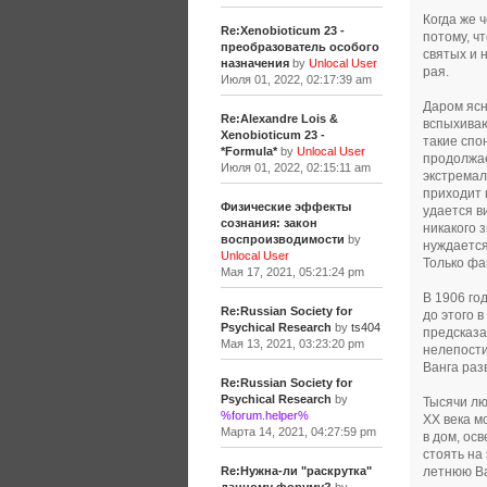
Когда же 
Re:Xenobioticum 23 -
потому, ч
преобразователь особого
святых и 
назначения
by
Unlocal User
рая.
Июля 01, 2022, 02:17:39 am
Даром ясн
Re:Alexandre Lois &
вспыхиваю
Xenobioticum 23 -
такие спо
*Formula*
by
Unlocal User
продолжае
Июля 01, 2022, 02:15:11 am
экстремал
приходит 
Физические эффекты
удается в
сознания: закон
никакого 
воспроизводимости
by
нуждается
Unlocal User
Только фа
Мая 17, 2021, 05:21:24 pm
В 1906 го
Re:Russian Society for
до этого 
Psychical Research
by
ts404
предсказа
Мая 13, 2021, 03:23:20 pm
нелепости
Ванга раз
Re:Russian Society for
Psychical Research
by
Тысячи лю
%forum.helper%
ХХ века м
Марта 14, 2021, 04:27:59 pm
в дом, ос
стоять на
летнюю Ва
Re:Нужна-ли "раскрутка"