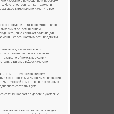
 что известно о природе, но и простому
. Но отечественная, да, похоже, и
обещающее кардинально изменить все
ожно определить как способность видеть
к называемым яснослышанием.
 видящего, либо слишком далекие для
ремени – способность видеть предметы
сделаться достоянием всего
тся потенциально в каждом из нас.
 называл его “покой, ведущий к
остояние цигун, а в Даосизме оно
знательное”, Гурджиев дал ему
ний Свет”. Но каким бы ни было название
, мистический опыт – все они связаны с
едневного состояния ума.
со святым Павлом по дороге в Дамаск. А
.
странстве человек может видеть людей,