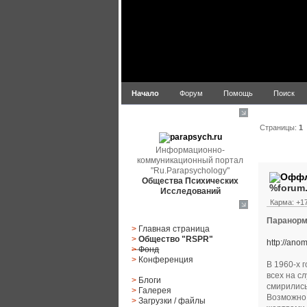
Начало
Форум
Помощь
Поиск
parapsych.ru
Страницы:
1
Информационно-
Автор
коммуникационный портал
"Ru.Parapsychology"
Общества Психических
%forum
Исследований
Карма: +17
Главное меню
Паранорм
>
Главная страница
>
Общество "RSPR"
http://ano
>
Фонд
>
Конференция
В 1960-х 
всех на с
>
Блоги
смирились
>
Галерея
Возможно,
>
Загрузки
/
файлы