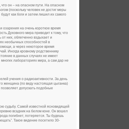
 что он – на опасном пути. На опасном
Богом (поскольку человек не достиг меры
 будут как боги и затем лишил их самого
и озарения на очень короткое время
сть Духовного мира приводит к тому, что
от них, облегченно вздыхает и
иях необычных способностей в
помощи, а через некоторое время
учай. Иногда кровному родственнику
стояние в данных случаях не имеет
многих лабораториях мира, а сам дар не
телей учения о радиоактивности. За день
-то женщина (по виду настоящая цыганка)
не позволяет допускать подобные
вою судьбу. Самой известной ясновидящей
еревню всадник на белом коне. Он вошел
арода погибнет, потеряется. Ты будешь
вещать”. Такое видение посетило 30-