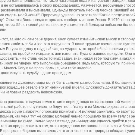
 другой Ванга понимала, что такое настоящая беда и напускная трагедия. Видя,
 и не останавливалась в своих предсказаниях. Разумеется, необычные спосо
 развенчивали и высмеивали. Однажды писатель Леонид Леонов, знавший ее л
ла смерть моей жены?” Пророчица удивленно ответила: “Как не предсказала
ну”. О смерти Ванга всегда старалась сообщать языком Эзопа. В 1970-х она п
о, что за 55 лет своей деятельности у знаменитой болгарки побывали более
анги
– тот, за кого он сам себя держит. Коли сумеет изменить свои мысли в сторону
олжен любить себя и все, что вокруг него. В наши трудные времена это нужне
ым Богу за подмогу в трудный час, за мудрость, которой обязан своими успеха
рашны, не пробуй их исправить или изменить. Куда страшнее придурки. Они г
удоражить. - Не ставь несбыточных задач, знай, какая тебе под силу, а какая 
ай, коли не уверен, что выполнишь обещанное, ведь боль, которую ты причини
. - Молись Богу и не проси больше, чем тебе надобно.
 дано искушать судьбу – даже провидцам
дения из Духовного мира могут быть самыми разнообразными. В большинств
 произошедшее отвело его от неминуемой гибели. Сложность доказательства д
 ни человека раздвоить невозможно.
ина рассказал о случившемся с ним в период, когда он на скоростной машине в
ри такой работе попутчиков не берут, но… “на пути из Москвы сидевшая спра
держа в руке сигарету, попросила прикурить. Я включил зажигалку, но вдруг вс
спомнил, как меня тут же словно молнией чем-то прошибло по всему телу. Я ре
 машине не было. Только через пятнадцать минут мне удалось прийти в себя
только предположить о том, что вынужденная остановка позволила избежать
 В процессе общения выяснилось, что этот человек от природы обладает уди