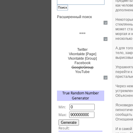
предметы,
как челов
дополнени
Расширенный поиск
Некоторым
стеклянны
Пожертвовать $
может ста
===
моргая и 
несколько
Сообщество+
А для тог
Twitter
тело, зак
Vkontakte [Page]
вырисовыв
Vkontakte [Group]
Facebook
Упражнять
GoogleGroup
перейти к
YouTube
пристальн
TRNG
Через нек
устремлен
Объяснен
Ясновиден
гипнотиче
сообщать 
Отношени
И в самой