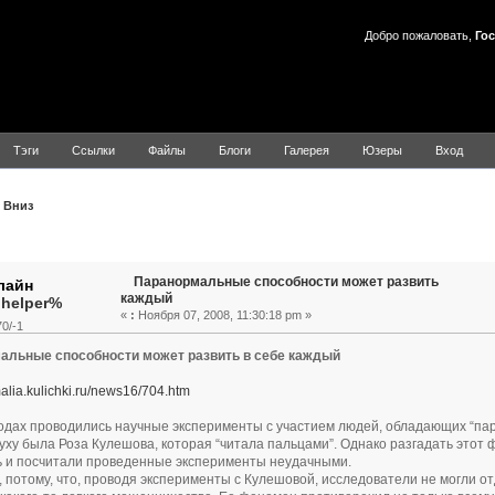
Добро пожаловать,
Гос
Тэги
Ссылки
Файлы
Блоги
Галерея
Юзеры
Вход
Вниз
Тема: Паранормальные способности может развить каждый (
Паранормальные способности может развить
каждый
.helper%
«
:
Ноября 07, 2008, 11:30:18 pm »
0/-1
альные способности может развить в себе каждый
malia.kulichki.ru/news16/704.htm
годах проводились научные эксперименты с участием людей, обладающих “па
луху была Роза Кулешова, которая “читала пальцами”. Однако разгадать этот 
 и посчитали проведенные эксперименты неудачными.
 потому, что, проводя эксперименты с Кулешовой, исследователи не могли о