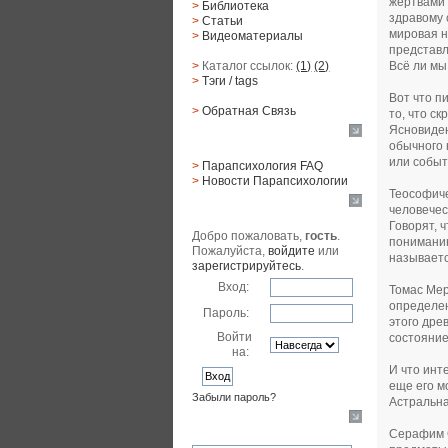
жертвами 
>
Библиотека
здравому 
>
Статьи
мировая н
>
Видеоматериалы
представл
Всё ли мы
>
Каталог ссылок:
(1)
(2)
>
Тэги
/ tags
Вот что п
>
Обратная Cвязь
то, что с
Ясновиден
Материалы
обычного 
или событ
>
Парапсихология FAQ
>
Новости Парапсихологии
Теософиче
Юзер
человечес
Говорят, 
Добро пожаловать,
гость
.
пониманию
Пожалуйста,
войдите
или
называетс
зарегистрируйтесь
.
Вход:
Томас Мер
определен
Пароль:
этого дре
Войти
состояние
на:
И что инт
еще его м
Забыли пароль?
Астральна
Поиск
Серафим С