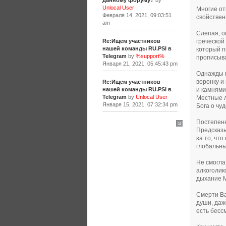
данному форуму?
by
Unlocal User
Многие от
Февраля 14, 2021, 09:03:51
свойствен
am
Слепая, о
греческой
Re:Ищем участников
нашей команды RU.PSI в
который п
Telegram
by
%support%
прописыва
Января 21, 2021, 05:45:43 pm
Однажды п
воронку и
Re:Ищем участников
и камнями
нашей команды RU.PSI в
Telegram
by
Unlocal User
Местные л
Января 15, 2021, 07:32:34 pm
Бога о чу
Постепенн
[+]
Предсказы
за то, чт
глобальны
Не смогла
алкоголик
дыхание М
Смерти Ва
души, даж
есть бесс