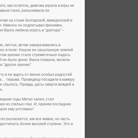
го, как ослепла, девочка играла в игры не
акрыв глаза, разыскивала их.
ечке на стыке болгарской, македонской и
ии. Именно он подпитывал феномен,
 Ванга любила играть в “доктора” –
, листья, ветви заворачивались в
унес в поле. Нашли ее засыпанную землей
отом зрение стало стремительно падать.
 не было денег. Ванга плакала, молила
и “другое зрение”.
у и не ждать от жизни особых радостей.
ла… тюрьма. Провидицу посадили в камеру
ие сбылось. Правда, даты смерти вождей и
ь.
ледние годы Митко запил, стал
ших из слепых глаз. И, приняв последнее
орое ему уготовано”.
ло разлагается, как все живое, но часть
 достигнуть более высокой ступени. Это и