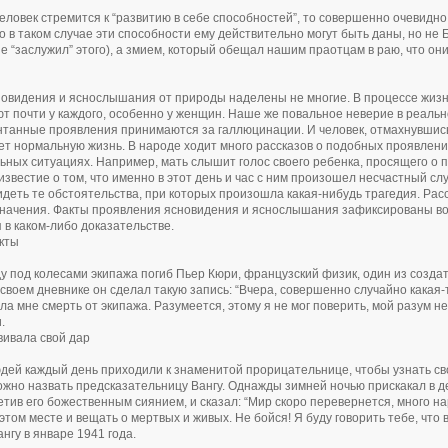
человек стремится к “развитию в себе способностей”, то совершенно очевидно,
то в таком случае эти способности ему действительно могут быть даны, но не 
не “заслужил” этого), а змием, который обещал нашим праотцам в раю, что они
овидения и яснослышания от природы наделены не многие. В процессе жизн
т почти у каждого, особенно у женщин. Наше же повальное неверие в реально
нтанные проявления принимаются за галлюцинации. И человек, отмахнувшись 
т нормальную жизнь. В народе ходит много рассказов о подобных проявлен
ьных ситуациях. Например, мать слышит голос своего ребенка, просящего о 
известие о том, что именно в этот день и час с ним произошел несчастный сл
идеть те обстоятельства, при которых произошла какая-нибудь трагедия. Рас
значения. Факты проявления ясновидения и яснослышания зафиксированы во 
 в каком-либо доказательстве.
кты
ду под колесами экипажа погиб Пьер Кюри, французский физик, один из созда
в своем дневнике он сделал такую запись: “Вчера, совершенно случайно какая
ла мне смерть от экипажа. Разумеется, этому я не мог поверить, мой разум 
.
вивала свой дар
дей каждый день приходили к знаменитой прорицательнице, чтобы узнать с
ожно назвать предсказательницу Вангу. Однажды зимней ночью прискакал в д
ветив его божественным сиянием, и сказал: “Мир скоро перевернется, много н
 этом месте и вещать о мертвых и живых. Не бойся! Я буду говорить тебе, что 
нгу в январе 1941 года.