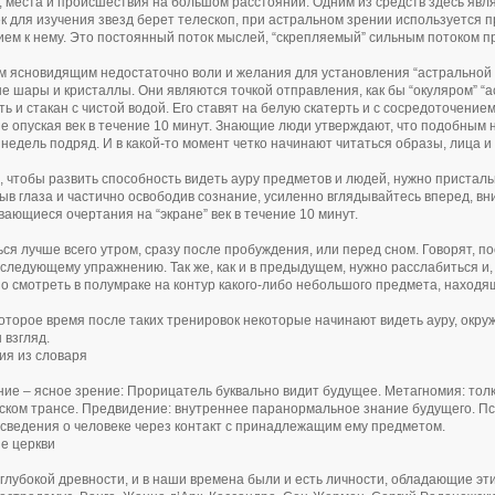
 места и происшествия на большом расстоянии. Одним из средств здесь явля
ек для изучения звезд берет телескоп, при астральном зрении используется 
ем к нему. Это постоянный поток мыслей, “скрепляемый” сильным потоком п
 ясновидящим недостаточно воли и желания для установления “астральной т
е шары и кристаллы. Они являются точкой отправления, как бы “окуляром” “а
ть и стакан с чистой водой. Его ставят на белую скатерть и с сосредоточение
не опуская век в течение 10 минут. Знающие люди утверждают, что подобным 
 недель подряд. И в какой-то момент четко начинают читаться образы, лица и
о, чтобы развить способность видеть ауру предметов и людей, нужно присталь
рыв глаза и частично освободив сознание, усиленно вглядывайтесь вперед, 
ающиеся очертания на “экране” век в течение 10 минут.
ся лучше всего утром, сразу после пробуждения, или перед сном. Говорят, п
 следующему упражнению. Так же, как и в предыдущем, нужно расслабиться и,
о смотреть в полумраке на контур какого-либо небольшого предмета, находящ
оторое время после таких тренировок некоторые начинают видеть ауру, окру
 взгляд.
ия из словаря
ие – ясное зрение: Прорицатель буквально видит будущее. Метагномия: тол
ском трансе. Предвидение: внутреннее паранормальное знание будущего. П
сведения о человеке через контакт с принадлежащим ему предметом.
е церкви
 глубокой древности, и в наши времена были и есть личности, обладающие э