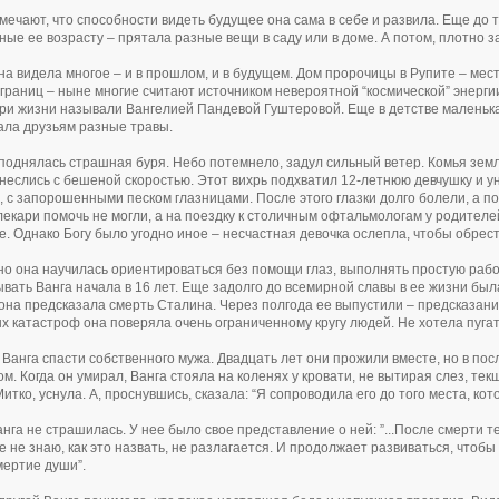
мечают, что способности видеть будущее она сама в себе и развила. Еще до то
ные ее возрасту – прятала разные вещи в саду или в доме. А потом, плотно з
на видела многое – и в прошлом, и в будущем. Дом пророчицы в Рупите – мест
 границ – ныне многие считают источником невероятной “космической” энерг
ри жизни называли Вангелией Пандевой Гуштеровой. Еще в детстве маленькая
ла друзьям разные травы.
однялась страшная буря. Небо потемнело, задул сильный ветер. Комья земли
 неслись с бешеной скоростью. Этот вихрь подхватил 12-летнюю девчушку и 
, с запорошенными песком глазницами. После этого глазки долго болели, а п
екари помочь не могли, а на поездку к столичным офтальмологам у родителей
де. Однако Богу было угодно иное – несчастная девочка ослепла, чтобы обрест
о она научилась ориентироваться без помощи глаз, выполнять простую работ
вать Ванга начала в 16 лет. Еще задолго до всемирной славы в ее жизни бы
о она предсказала смерть Сталина. Через полгода ее выпустили – предсказан
х катастроф она поверяла очень ограниченному кругу людей. Не хотела пугат
 Ванга спасти собственного мужа. Двадцать лет они прожили вместе, но в пос
ом. Когда он умирал, Ванга стояла на коленях у кровати, не вытирая слез, тек
итко, уснула. А, проснувшись, сказала: “Я сопроводила его до того места, кот
нга не страшилась. У нее было свое представление о ней: ”...После смерти те
е не знаю, как это назвать, не разлагается. И продолжает развиваться, чтобы
мертие души”.