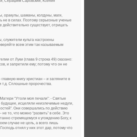
ий, Серафим Саровский, Ксения
, оракулы, шаманы, колдуны, маги,
 не в силах. Поэтому серьезные ученые
е действительно существует, отрицать
, служители культа настроены
доверяйте всем этим так называемым
лии от Луки (глава 9 строка 49) сказано:
ов, и запретили ему; потому что он не
 главную книгу христиан – и загляните в
 и т.д. Сплошные пророчества.
Матери “Утоли моя печали”: - Святые
 будущее, исцеляли неизлечимые недуги,
ностей”. Они совершались по действию
не то, что можно “развить” в себе. Это
анно стремящемуся к угождению Богу, к
оем случае не цель, а всего лишь
осподь отнял у них этот дар, потому что