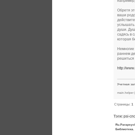
например,
Обретя эт
ваши родс
действите
услышать 
души. Душ
садясь в 
которая б
Немногие 
раннем де
решиться 
http://www
Учетная за
main.helper
Страницы:
1
Тэги:
psi-сп
Ru.Parapsyc
Библиотека.