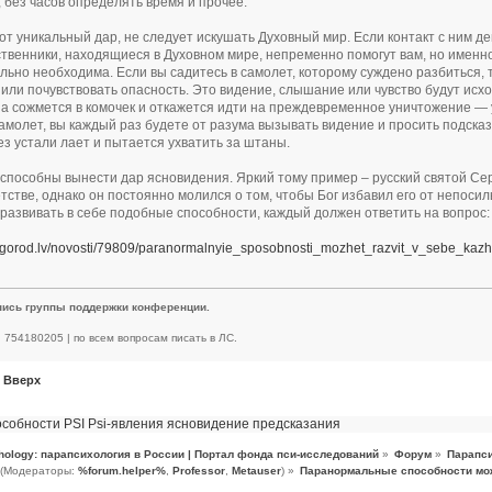
 без часов определять время и прочее.
от уникальный дар, не следует искушать Духовный мир. Если контакт с ним де
твенники, находящиеся в Духовном мире, непременно помогут вам, но именно 
льно необходима. Если вы садитесь в самолет, которому суждено разбиться, т
или почувствовать опасность. Это видение, слышание или чувство будут исход
а сожмется в комочек и откажется идти на преждевременное уничтожение — у
самолет, вы каждый раз будете от разума вызывать видение и просить подсказк
ез устали лает и пытается ухватить за штаны.
способны вынести дар ясновидения. Яркий тому пример – русский святой Се
тстве, однако он постоянно молился о том, чтобы Бог избавил его от непоси
развивать в себе подобные способности, каждый должен ответить на вопрос: 
.gorod.lv/novosti/79809/paranormalnyie_sposobnosti_mozhet_razvit_v_sebe_kazh
пись группы поддержки конференции.
 | 754180205 | по всем вопросам писать в ЛС.
Вверх
особности
PSI
Psi-явления
ясновидение
предсказания
hology: парапсихология в России | Портал фонда пси-исследований
»
Форум
»
Парапси
(Модераторы:
%forum.helper%
,
Professor
,
Metauser
) »
Паранормальные способности мо