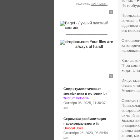
из них – 
Петербурж
RSPR сотрудничает с:
Предсказа
волхвы… С
в данном 
его невоз
___________________
Отношения
категорич
ясновидящ
___________________
Как часто
___________________
“При сем 
ходит с н
Сообщения
Иисус сказ
оглавлени
Спиритуалистическая
Мнение с
метафизика в истории
by
%forum.helper%
Отвечает 
Октября 08, 2025, 11:30:37
Православ
am
воскрешал
силы, бла
Скромная реабилитация
Божествен
паранормального
by
очищению 
Unlocal User
следствие
Сентября 28, 2023, 06:56:54
знали, как
pm