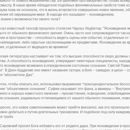
какого-то ловкого мошенничества. Ее феномен противоречил не только всему,
смыслу. В наше время обладатели подобных феноменальных свойств тоже есть
аука пока не осознала, что в жизнь вторгается совершенно новое явление, 
ения об окружающем мире. В народе его называют – ясновидением.
 знаем о возможностях своего тела?
исал известный теософ прошлого столетия Чарльз Ледбитер: “Ясновидение м
крыто от обычного физического зрения. Очень часто оно сопровождается та
ие в пространстве – способность видеть сцены или события, отдаленные от
наблюдения, либо скрытые заслоняющими их предметами. Ясновидение во в
ия, отдаленные от видящего во времени”.
ская литература настаивает на том, что высшие способности скоро должны 
тва. А способность ясновидения, утверждают некоторые специалисты, находи
что ясновидение возможно в определенном состоянии сознания. Святой Павел
”. В Дзен-буддизме оно имеет название сатори, в йоге – самадхи, в цигун – с
я “абсолютное Дао”.
тон, чтобы описать его, использовал выражение “трансцендентальное бессо
ие “объективное сознание”. Суфии называют это фана, а квакеры – “Внутрен
внего и хорошо известного явления – просветление, освещение, освобождение
м сознания, радикально отличающимся от нашего обычного понимания, повс
ересно, это новое самопонимание может прийти внезапно, как это произошло 
ожно добиться и путем длительных тренировок. И подобное под силу каждому
я труба
аровский просил Бога избавить его от редкого дара. При ясновидении в про