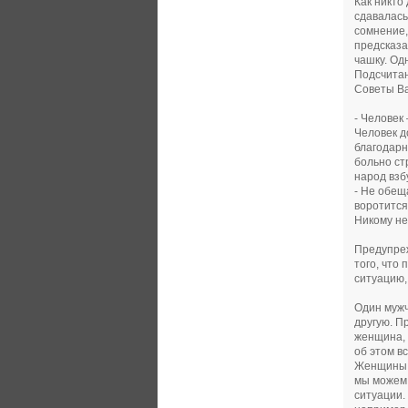
Как никто
сдавалась
сомнение,
предсказа
чашку. Од
Подсчитан
Советы В
- Человек 
Человек д
благодарн
больно ст
народ взб
- Не обещ
воротится
Никому не
Предупреж
того, что
ситуацию,
Один мужч
другую. П
женщина, 
об этом в
Женщины в
мы можем 
ситуации.