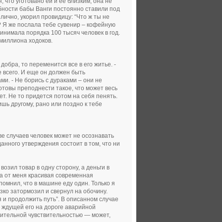
 что уготовано ей и ее близким, она не
бности бабы Ванги постоянно ставили под
ично, укорил провидицу: “Что ж ты не
? Я же послала тебе сувенир – кофейную
ринимала порядка 100 тысяч человек в год.
 миллиона ходоков.
 добра, то переменится все в его житье. -
е всего. И еще он должен быть
ми. - Не борись с дураками – они не
отовы преподнести такое, что может весь
нет. Не то придется потом на себя пенять.
шь другому, рано или поздно к тебе
е случаев человек может не осознавать
анного утверждения состоит в том, что ни
озил товар в одну сторону, а деньги в
ва от меня красивая современная
помнил, что в машине еду один. Только я
зко затормозил и свернул на обочину.
 и продолжить путь”. В описанном случае
 ждущей его на дороге аварийной
вительной чувствительностью — может,