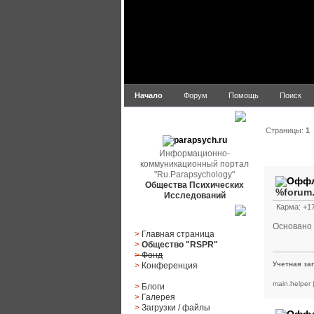
Начало
Форум
Помощь
Поиск
parapsych.ru
Страницы:
1
Информационно-
Автор
коммуникационный портал
"Ru.Parapsychology"
Общества Психических
%forum
Исследований
Карма: +17
Главное меню
Основано 
>
Главная страница
>
Общество "RSPR"
>
Фонд
Учетная за
>
Конференция
main.helper
>
Блоги
>
Галерея
>
Загрузки
/
файлы