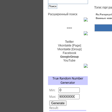
Тэги:
rspr pa
Расширенный поиск
Ru.Parapsyc
Важные нов
Пожертвовать $
===
Сообщество+
Twitter
Vkontakte [Page]
Vkontakte [Group]
Facebook
GoogleGroup
YouTube
TRNG