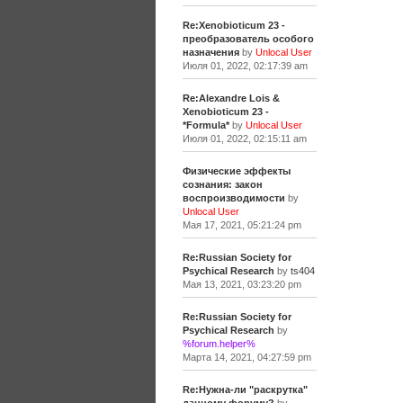
Re:Xenobioticum 23 -
преобразователь особого
назначения
by
Unlocal User
Июля 01, 2022, 02:17:39 am
Re:Alexandre Lois &
Xenobioticum 23 -
*Formula*
by
Unlocal User
Июля 01, 2022, 02:15:11 am
Физические эффекты
сознания: закон
воспроизводимости
by
Unlocal User
Мая 17, 2021, 05:21:24 pm
Re:Russian Society for
Psychical Research
by
ts404
Мая 13, 2021, 03:23:20 pm
Re:Russian Society for
Psychical Research
by
%forum.helper%
Марта 14, 2021, 04:27:59 pm
Re:Нужна-ли "раскрутка"