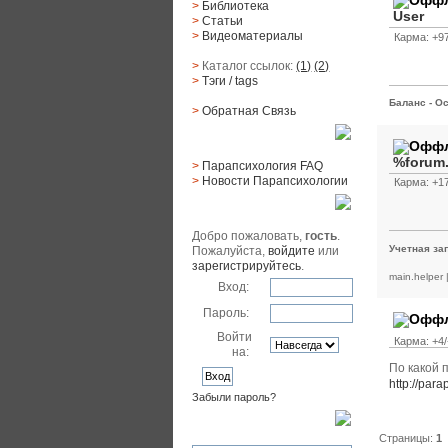
>
Библиотека
User
>
Статьи
>
Видеоматериалы
Карма: +97
>
Каталог ссылок:
(1)
(2)
>
Тэги
/ tags
Баланс - Ос
>
Обратная Cвязь
Материалы
%forum
>
Парапсихология FAQ
>
Новости Парапсихологии
Карма: +17
Юзер
Добро пожаловать,
гость
.
Учетная за
Пожалуйста,
войдите
или
зарегистрируйтесь
.
main.helper
Вход:
Пароль:
Войти
Карма: +4/
на:
По какой 
http://par
Забыли пароль?
Поиск
Страницы:
1