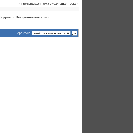
« предыдущая тема
следующая тема »
форумы
»
Внутренние новости
»
Перейти в: