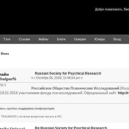
Добро пожаловать,
Гос
Тэги
Ссылки
Файлы
Блоги
Галерея
Юзеры
Вход
Вниз
Тема: Russian Society for Psychical Research (Прочитано 8335
Russian Society for Psychical Research
«
:
Октября 06, 2020, 11:46:04 pm »
.helper%
0/-1
Российское Общество Психических Исследований
(
Russ
18.01.2016 участниками фонда пси-исследований. Официальный сайт:
http:/
пись группы поддержки конференции.
 | 754180205 | по всем вопросам писать в ЛС.
Re:Russian Society for Psychical Research
Unlocal