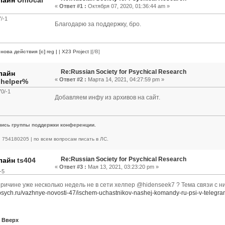
«
Ответ #1 :
Октября 07, 2020, 01:36:44 am »
/-1
Благодарю за поддержку, бро.
нова действия [c]
reg
|
| X23 Project |
[/B]
Re:Russian Society for Psychical Research
«
Ответ #2 :
Марта 14, 2021, 04:27:59 pm »
.helper%
0/-1
Добавляем инфу из архивов на сайт.
пись группы поддержки конференции.
 | 754180205 | по всем вопросам писать в ЛС.
Re:Russian Society for Psychical Research
ts404
«
Ответ #3 :
Мая 13, 2021, 03:23:20 pm »
-5
причине уже несколько недель не в сети хелпер @hidenseek7 ? Тема связи с н
apsych.ru/vazhnye-novosti-47/ischem-uchastnikov-nashej-komandy-ru-psi-v-telegra
Вверх