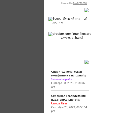
RSPR сотрудничает с:
___________________
___________________
___________________
Сообщения
Спиритуалистическая
метафизика в истории
by
%forum.helper%
Октября 08, 2025, 11:30:37
am
Скромная реабилитация
паранормального
by
Unlocal User
Сентября 28, 2023, 06:56:54
pm