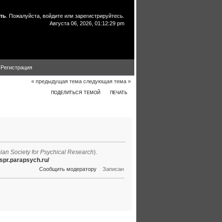
ть
. Пожалуйста,
войдите
или
зарегистрируйтесь
.
Августа 06, 2026, 01:12:29 pm
Регистрация
« предыдущая тема
следующая тема »
ПОДЕЛИТЬСЯ ТЕМОЙ
ПЕЧАТЬ
85 раз)
ian Society for Psychical Research
).
/rspr.parapsych.ru/
Сообщить модератору
Записан