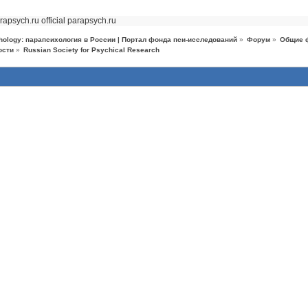
rapsych.ru official
parapsych.ru
hology: парапсихология в России | Портал фонда пси-исследований
»
Форум
»
Общие 
ости
»
Russian Society for Psychical Research