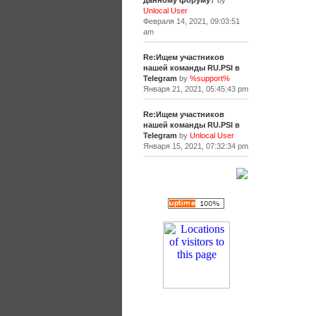
данному форуму?
by
Unlocal User
Февраля 14, 2021, 09:03:51
am
Re:Ищем участников
нашей команды RU.PSI в
Telegram
by
%support%
Января 21, 2021, 05:45:43 pm
Re:Ищем участников
нашей команды RU.PSI в
Telegram
by
Unlocal User
Января 15, 2021, 07:32:34 pm
[+]