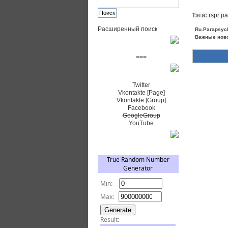
Тэги:
rspr pa
Расширенный поиск
Ru.Parapsyc
Важные нов
Пожертвовать $
===
Сообщество+
Twitter
Vkontakte [Page]
Vkontakte [Group]
Facebook
GoogleGroup
YouTube
TRNG