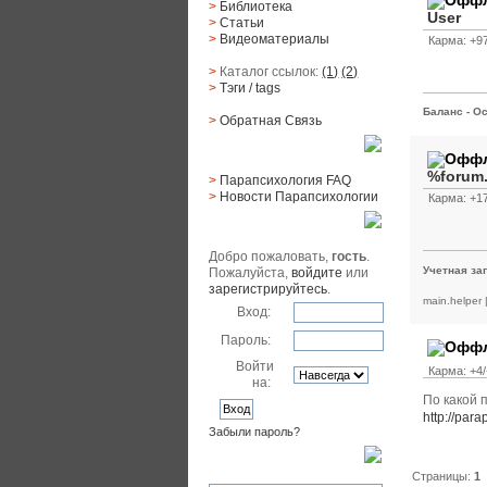
>
Библиотека
User
>
Статьи
>
Видеоматериалы
Карма: +97
>
Каталог ссылок:
(1)
(2)
>
Тэги
/ tags
Баланс - Ос
>
Обратная Cвязь
Материалы
%forum
>
Парапсихология FAQ
>
Новости Парапсихологии
Карма: +17
Юзер
Добро пожаловать,
гость
.
Учетная за
Пожалуйста,
войдите
или
зарегистрируйтесь
.
main.helper
Вход:
Пароль:
Войти
Карма: +4/
на:
По какой 
http://par
Забыли пароль?
Поиск
Страницы:
1