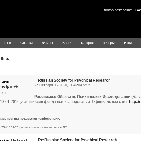
Добро пожаловать,
Гос
Тэги
Ссылки
Файлы
Блоги
Галерея
Юзеры
Вход
Вниз
Тема: Russian Society for Psychical Research (Прочитано 8337
Russian Society for Psychical Research
«
:
Октября 06, 2020, 11:46:04 pm »
.helper%
0/-1
Российское Общество Психических Исследований
(
Russ
18.01.2016 участниками фонда пси-исследований. Официальный сайт:
http:/
пись группы поддержки конференции.
 | 754180205 | по всем вопросам писать в ЛС.
Re:Russian Society for Psychical Research
Unlocal