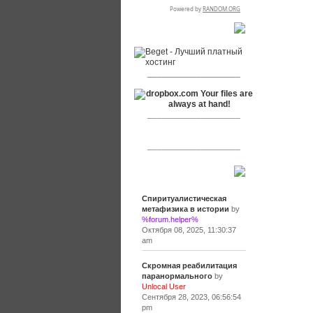
RSPR сотрудничает с:
___________________
___________________
___________________
Сообщения
Спиритуалистическая
метафизика в истории
by
%forum.helper%
Октября 08, 2025, 11:30:37
am
Скромная реабилитация
паранормального
by
Unlocal User
Сентября 28, 2023, 06:56:54
pm