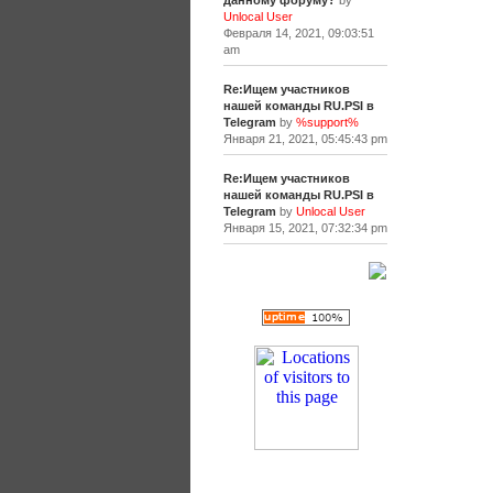
данному форуму?
by
Unlocal User
Февраля 14, 2021, 09:03:51
am
Re:Ищем участников
нашей команды RU.PSI в
Telegram
by
%support%
Января 21, 2021, 05:45:43 pm
Re:Ищем участников
нашей команды RU.PSI в
Telegram
by
Unlocal User
Января 15, 2021, 07:32:34 pm
[+]