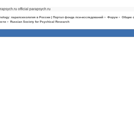
rapsych.ru official
parapsych.ru
hology: парапсихология в России | Портал фонда пси-исследований
»
Форум
»
Общие 
ости
»
Russian Society for Psychical Research