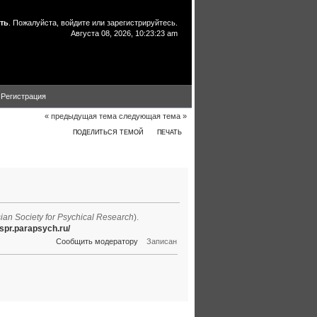
ть
. Пожалуйста,
войдите
или
зарегистрируйтесь
.
Августа 08, 2026, 10:23:23 am
Регистрация
« предыдущая тема
следующая тема »
ПОДЕЛИТЬСЯ ТЕМОЙ
ПЕЧАТЬ
11 раз)
ian Society for Psychical Research
).
/rspr.parapsych.ru/
Сообщить модератору
Записан