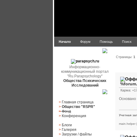
Начало
Форум
Помощь
Поиск
parapsych.ru
Страницы:
1
Информационно-
Автор
коммуникационный портал
"Ru.Parapsychology"
Общества Психических
%forum
Исследований
Карма: +17
Главное меню
Основано 
>
Главная страница
>
Общество "RSPR"
>
Фонд
Учетная за
>
Конференция
main.helper
>
Блоги
>
Галерея
>
Загрузки
/
файлы