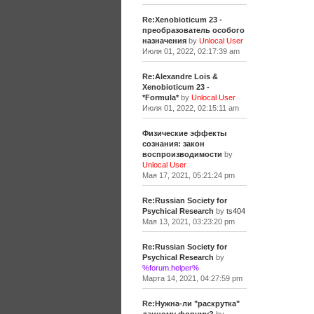
Re:Xenobioticum 23 -
преобразователь особого
назначения
by
Unlocal User
Июля 01, 2022, 02:17:39 am
Re:Alexandre Lois &
Xenobioticum 23 -
*Formula*
by
Unlocal User
Июля 01, 2022, 02:15:11 am
Физические эффекты
сознания: закон
воспроизводимости
by
Unlocal User
Мая 17, 2021, 05:21:24 pm
Re:Russian Society for
Psychical Research
by
ts404
Мая 13, 2021, 03:23:20 pm
Re:Russian Society for
Psychical Research
by
%forum.helper%
Марта 14, 2021, 04:27:59 pm
Re:Нужна-ли "раскрутка"