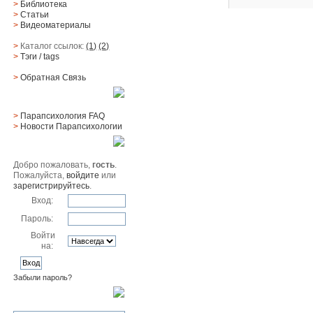
>
Библиотека
>
Статьи
>
Видеоматериалы
>
Каталог ссылок:
(1)
(2)
>
Тэги
/ tags
>
Обратная Cвязь
Материалы
>
Парапсихология FAQ
>
Новости Парапсихологии
Юзер
Добро пожаловать,
гость
.
Пожалуйста,
войдите
или
зарегистрируйтесь
.
Вход:
Пароль:
Войти
на:
Забыли пароль?
Поиск