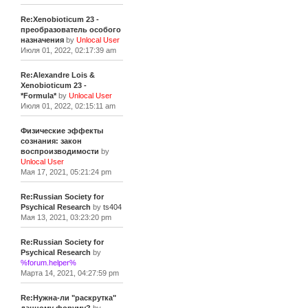
Re:Xenobioticum 23 -
преобразователь особого
назначения
by
Unlocal User
Июля 01, 2022, 02:17:39 am
Re:Alexandre Lois &
Xenobioticum 23 -
*Formula*
by
Unlocal User
Июля 01, 2022, 02:15:11 am
Физические эффекты
сознания: закон
воспроизводимости
by
Unlocal User
Мая 17, 2021, 05:21:24 pm
Re:Russian Society for
Psychical Research
by
ts404
Мая 13, 2021, 03:23:20 pm
Re:Russian Society for
Psychical Research
by
%forum.helper%
Марта 14, 2021, 04:27:59 pm
Re:Нужна-ли "раскрутка"