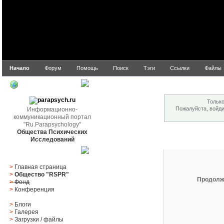
Начало
Форум
Помощь
Поиск
Тэги
Ссылки
Файлы
Внимание!
parapsych.ru
Только
Пожалуйста, войд
Информационно-
коммуникационный портал
"Ru.Parapsychology"
Общества Психических
Вход
Исследований
Главное меню
>
Главная страница
>
Общество "RSPR"
Продолж
>
Фонд
>
Конференция
>
Блоги
>
Галерея
>
Загрузки
/
файлы