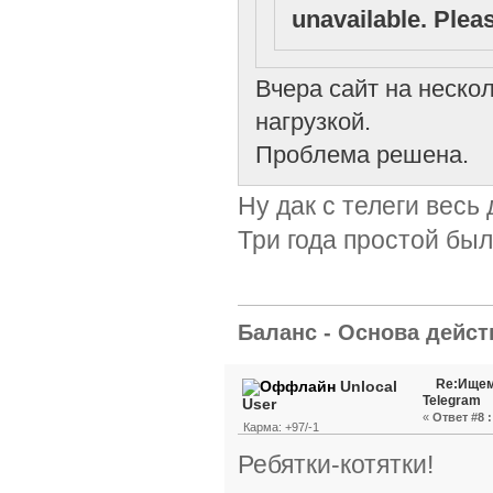
unavailable. Pleas
Вчера сайт на неско
нагрузкой.
Проблема решена.
Ну дак с телеги весь
Три года простой был
Баланс - Основа действ
Re:Ищем
Unlocal
Telegram
User
«
Ответ #8 :
Карма: +97/-1
Ребятки-котятки!