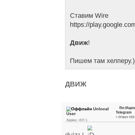
Ставим Wire
https://play.google.c
Движ
!
Пишем там хелперу.)
ДВИЖ
Re:Ищем
Unlocal
Telegram
User
«
Ответ #10 
Карма: +97/-1
dvizъ!