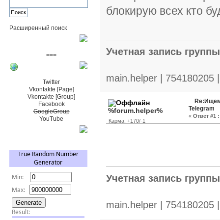
блокирую всех кто бу
Расширенный поиск
Пожертвовать $
Учетная запись групп
===
Сообщество+
main.helper | 754180205 
Twitter
Vkontakte [Page]
Vkontakte [Group]
Re:Ищем
Facebook
Telegram
%forum.helper%
GoogleGroup
«
Ответ #1 :
YouTube
Карма: +170/-1
TRNG
Учетная запись групп
main.helper | 754180205 