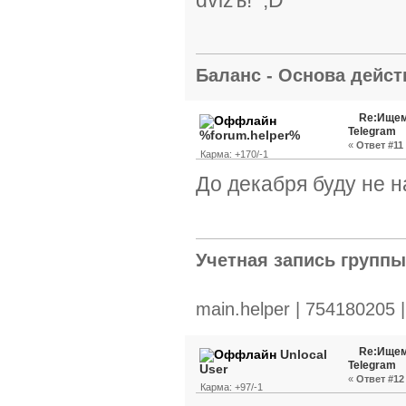
Баланс - Основа действ
Re:Ищем
Telegram
%forum.helper%
«
Ответ #11 
Карма: +170/-1
До декабря буду не н
Учетная запись групп
main.helper | 754180205 
Re:Ищем
Unlocal
Telegram
User
«
Ответ #12 
Карма: +97/-1