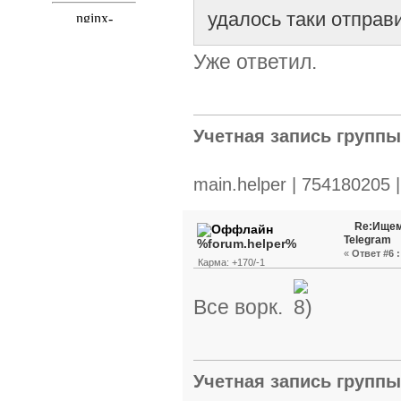
удалось таки отправи
Уже ответил.
Учетная запись групп
main.helper | 754180205 
Re:Ищем
Telegram
%forum.helper%
«
Ответ #6 :
Карма: +170/-1
Все ворк.
Учетная запись групп