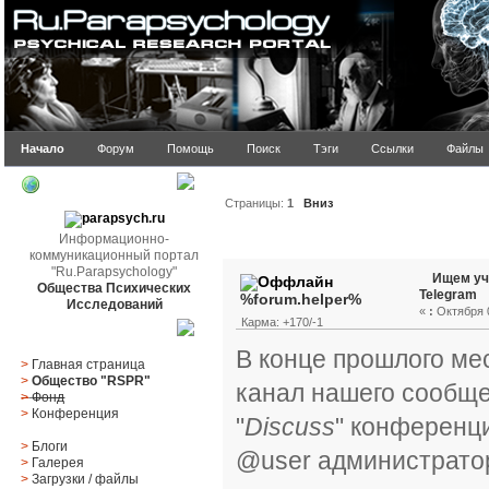
Начало
Форум
Помощь
Поиск
Тэги
Ссылки
Файлы
parapsych.ru
Страницы:
1
Вниз
Информационно-
Автор
Тема: Ищем учас
коммуникационный портал
"Ru.Parapsychology"
Ищем уч
Общества Психических
Telegram
%forum.helper%
Исследований
«
:
Октября 0
Карма: +170/-1
Главное меню
В конце прошлого м
>
Главная страница
>
Общество "RSPR"
канал нашего сообще
>
Фонд
>
Конференция
"
Discuss
" конференц
>
Блоги
@user администратор
>
Галерея
>
Загрузки
/
файлы