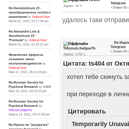
Telegram
Карма: +4/-5
«
Ответ #3 :
Re:Xenobioticum 23 -
преобразователь особого
назначения
by
Unlocal User
удалось таки отправит
Июля 01, 2022, 02:17:39 am
Re:Alexandre Lois &
Xenobioticum 23 -
*Formula*
by
Unlocal User
Re:Ищем
Июля 01, 2022, 02:15:11 am
Telegram
%forum.helper%
«
Ответ #4 :
Карма: +170/-1
Физические эффекты
сознания: закон
Цитата: ts404 от Октя
воспроизводимости
by
Unlocal User
Мая 17, 2021, 05:21:24 pm
хотел тебе скинуть 
Re:Russian Society for
Psychical Research
by
ts404
Мая 13, 2021, 03:23:20 pm
при переходе в лич
Re:Russian Society for
Psychical Research
by
Цитировать
%forum.helper%
Марта 14, 2021, 04:27:59 pm
Temporarily Unavai
Re:Нужна-ли "раскрутка"