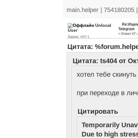
main.helper | 754180205 
Re:Ищем
Unlocal
Telegram
User
«
Ответ #7 :
Карма: +97/-1
Цитата: %forum.helpe
Цитата: ts404 от Ок
хотел тебе скинуть
при переходе в ли
Цитировать
Temporarily Unav
Due to high stres