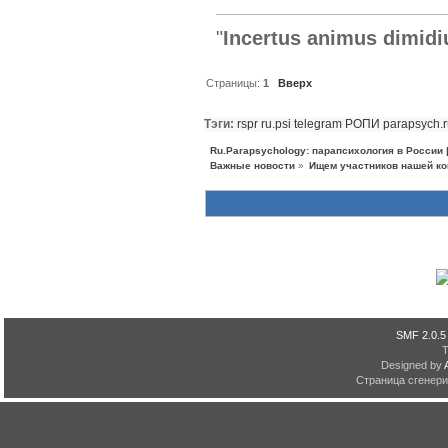
"
Incertus animus dimidi
Страницы:
1
Вверх
Тэги:
rspr
ru.psi
telegram
РОПИ
parapsych.
Ru.Parapsychology: парапсихология в России
Важные новости
»
Ищем участников нашей ко
SMF 2.0.5
Designed by
Страница сгенерир