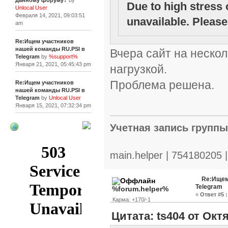
данному форуму?
by
Due to high stress 
Unlocal User
Февраля 14, 2021, 09:03:51
unavailable. Please 
am
Re:Ищем участников
нашей команды RU.PSI в
Вчера сайт на нескол
Telegram
by
%support%
Января 21, 2021, 05:45:43 pm
нагрузкой.
Проблема решена.
Re:Ищем участников
нашей команды RU.PSI в
Telegram
by
Unlocal User
Января 15, 2021, 07:32:34 pm
Учетная запись групп
[+]
main.helper | 754180205 
Re:Ищем
Telegram
%forum.helper%
«
Ответ #5 :
Карма: +170/-1
Цитата: ts404 от Октя