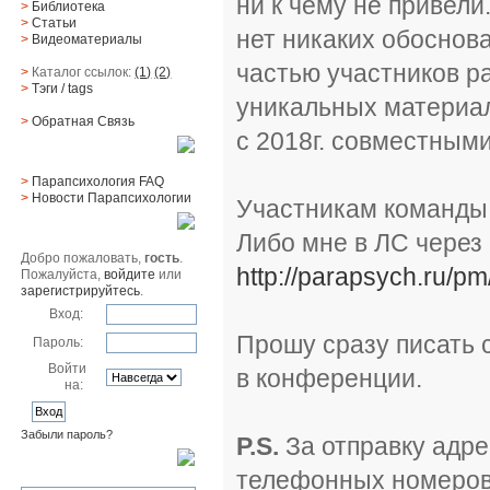
ни к чему не привели
>
Библиотека
>
Статьи
нет никаких обоснов
>
Видеоматериалы
частью участников р
>
Каталог ссылок:
(1)
(2)
>
Тэги
/ tags
уникальных материа
>
Обратная Cвязь
с 2018г. совместным
Материалы
>
Парапсихология FAQ
>
Новости Парапсихологии
Участникам команды 
Юзер
Либо мне в ЛС через 
Добро пожаловать,
гость
.
http://parapsych.ru/pm
Пожалуйста,
войдите
или
зарегистрируйтесь
.
Вход:
Прошу сразу писать 
Пароль:
Войти
в конференции.
на:
Забыли пароль?
P.S.
За отправку адре
Поиск
телефонных номеров