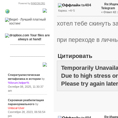
Re:Ищем
ts404
Telegram
Карма: +4/-5
«
Ответ #2 :
RSPR сотрудничает
с:
хотел тебе скинуть з
___________________
при переходе в личн
___________________
Цитировать
___________________
Сообщения
Temporarily Unavail
Due to high stress on
Спиритуалистическая
метафизика в истории
by
Please try again later
%forum.helper%
Октября 08, 2025, 11:30:37
am
Скромная реабилитация
паранормального
by
Unlocal User
Сентября 28, 2023, 06:56:54
pm
Re:Ищем
ts404