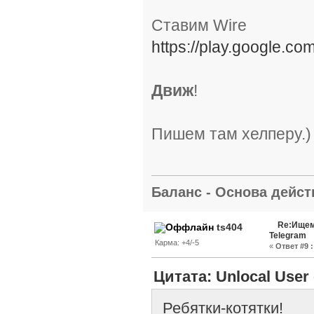
Ставим Wire
https://play.google.co
Движ
!
Пишем там хелперу.)
Баланс - Основа действ
Re:Ищем
ts404
Telegram
Карма: +4/-5
«
Ответ #9 :
Цитата: Unlocal User 
Ребятки-котятки!