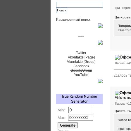
при перех
Цитирова
Расширенный поиск
Tempora
Пожертвовать $
Due to h
===
Сообщество+
Twitter
Vkontakte [Page]
Vkontakte [Group]
Карма: +4/
Facebook
GoogleGroup
YouTube
удалось та
TRNG
%forum
Карма: +17
Цитата: ts
хотел т
при пер