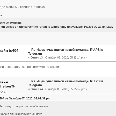
оде в личный кабинет ошибка
ть
rily Unavailable
igh stress on the server the forum is temporarily unavailable. Please try again later.
Re:Ищем участников нашей команды RU.PSI в
ts404
Telegram
-5
«
Ответ #3 :
Октября 07, 2020, 05:11:14 pm »
ки отправить все. но вижу уже не в сети...
Re:Ищем участников нашей команды RU.PSI в
Telegram
.helper%
«
Ответ #4 :
Октября 08, 2020, 05:05:57 pm »
0/-1
404 от Октября 07, 2020, 05:01:37 pm
ебе скинуть запрос на возобновление.
еходе в личный кабинет ошибка