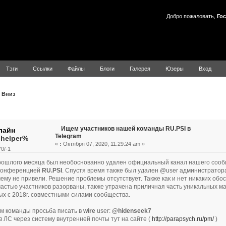
Добро пожаловать,
Гос
Тэги
Ссылки
Файлы
Блоги
Галерея
Юзеры
Вход
Вниз
Тема: Ищем участников нашей команды RU.PSI в Telegram (Пр
Ищем участников нашей команды RU.PSI в
Telegram
.helper%
«
:
Октября 07, 2020, 11:29:24 am »
0/-1
рошлого месяца был необоснованно удален официальный канал нашего сообщ
 конференцией
RU.PSI
. Спустя время также был удален @user администратор
 чему не привели. Решение проблемы отсутствует. Также как и нет никаких об
астью участников разорваны, также утрачена приличная часть уникальных м
х с 2018г. совместными силами сообщества.
м команды просьба писать в
wire
user:
@hidenseek7
в ЛС через систему внутренней почты тут на сайте (
http://parapsych.ru/pm/
)