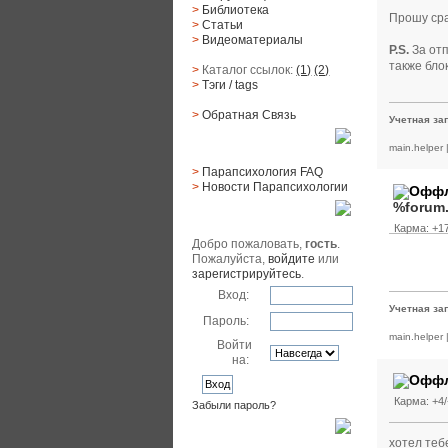
>
Библиотека
Прошу сра
>
Статьи
>
Видеоматериалы
P.S.
За отп
также бло
>
Каталог ссылок:
(1)
(2)
>
Тэги
/ tags
>
Обратная Cвязь
Учетная за
Материалы
main.helper
>
Парапсихология FAQ
>
Новости Парапсихологии
%forum
Юзер
Карма: +17
Добро пожаловать,
гость
.
Пожалуйста,
войдите
или
зарегистрируйтесь
.
Вход:
Учетная за
Пароль:
main.helper
Войти
на:
Карма: +4/
Забыли пароль?
Поиск
хотел теб