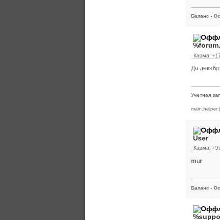
Баланс - Ос
%forum
Карма: +17
До декабр
Учетная за
main.helper
User
Карма: +97
mur
Баланс - Ос
%suppo