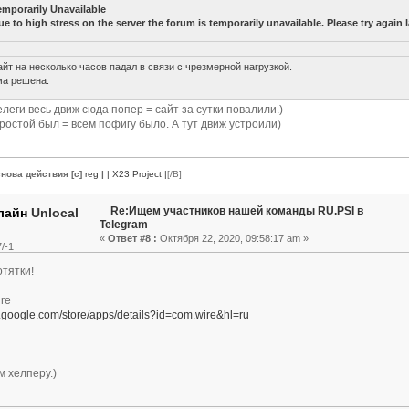
emporarily Unavailable
ue to high stress on the server the forum is temporarily unavailable. Please try again l
айт на несколько часов падал в связи с чрезмерной нагрузкой.
а решена.
елеги весь движ сюда попер = сайт за сутки повалили.)
простой был = всем пофигу было. А тут движ устроили)
нова действия [c]
reg
|
| X23 Project |
[/B]
Re:Ищем участников нашей команды RU.PSI в
Unlocal
Telegram
«
Ответ #8 :
Октября 22, 2020, 09:58:17 am »
/-1
отятки!
re
ay.google.com/store/apps/details?id=com.wire&hl=ru
 хелперу.)