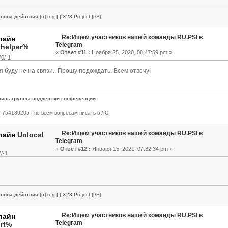
нова действия [c]
reg
|
| X23 Project |
[/B]
Re:Ищем участников нашей команды RU.PSI в
Telegram
.helper%
«
Ответ #11 :
Ноября 25, 2020, 08:47:59 pm »
0/-1
я буду не на связи. Прошу подождать. Всем отвечу!
пись группы поддержки конференции.
 | 754180205 | по всем вопросам писать в ЛС.
Re:Ищем участников нашей команды RU.PSI в
Unlocal
Telegram
«
Ответ #12 :
Января 15, 2021, 07:32:34 pm »
/-1
нова действия [c]
reg
|
| X23 Project |
[/B]
Re:Ищем участников нашей команды RU.PSI в
Telegram
rt%