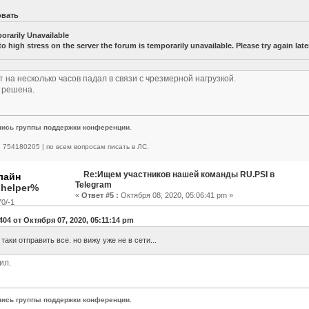
овать
orarily Unavailable
o high stress on the server the forum is temporarily unavailable. Please try again later
т на несколько часов падал в связи с чрезмерной нагрузкой.
 решена.
пись группы поддержки конференции.
 | 754180205 | по всем вопросам писать в ЛС.
Re:Ищем участников нашей команды RU.PSI в
Telegram
.helper%
«
Ответ #5 :
Октября 08, 2020, 05:06:41 pm »
0/-1
404 от Октября 07, 2020, 05:11:14 pm
таки отправить все. но вижу уже не в сети...
ил.
пись группы поддержки конференции.