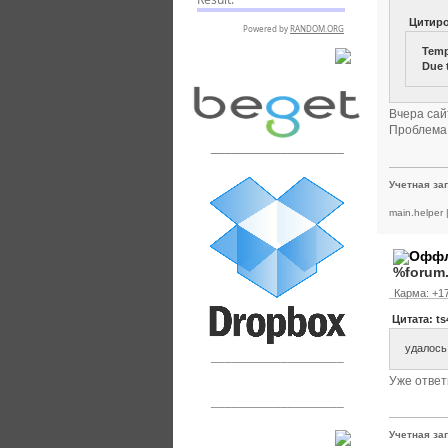
Цитир
Temp
RSPR сотрудничает с:
Due t
Вчера сай
Проблема
___________________
Учетная за
main.helper
%forum
Карма: +17
Цитата: ts
удалось 
___________________
Уже ответ
___________________
Учетная за
Сообщения