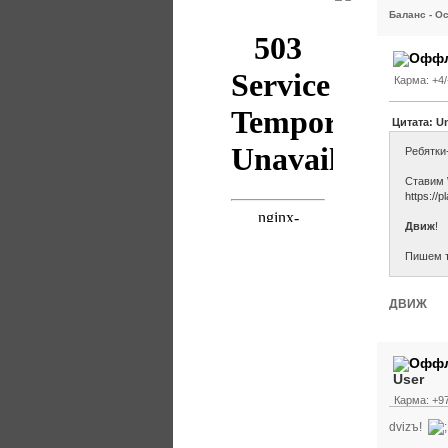
[+]
Баланс - Ос
Карма: +4/
Цитата: Un
Ребятки
Ставим 
https://
Движ
!
Пишем т
ДВИЖ
User
Карма: +97
dvizъ!