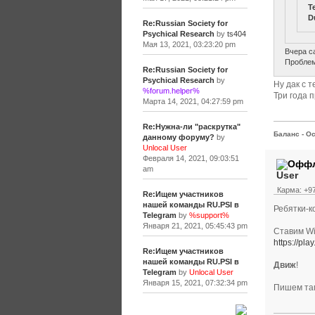
T
D
Re:Russian Society for
Psychical Research
by
ts404
Мая 13, 2021, 03:23:20 pm
Вчера с
Проблем
Re:Russian Society for
Psychical Research
by
Ну дак с т
%forum.helper%
Три года 
Марта 14, 2021, 04:27:59 pm
Re:Нужна-ли "раскрутка"
Баланс - Ос
данному форуму?
by
Unlocal User
Февраля 14, 2021, 09:03:51
am
User
Карма: +97
Re:Ищем участников
нашей команды RU.PSI в
Ребятки-к
Telegram
by
%support%
Января 21, 2021, 05:45:43 pm
Ставим Wi
https://pl
Re:Ищем участников
нашей команды RU.PSI в
Движ
!
Telegram
by
Unlocal User
Января 15, 2021, 07:32:34 pm
Пишем там