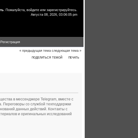
ть
. Пожалуйста,
войдите
или
зарегистрируйтесь
.
Августа 08, 2026, 03:06:05 pm
Регистрация
« предыдущая тема
следующая тема »
ПОДЕЛИТЬСЯ ТЕМОЙ
ПЕЧАТЬ
очитано 360754 раз)
ества в мессенджере Telegram, вместе с
а. Переговоры со службой техподдержки
оснований данных действий. Контакты с
атериалов и оригинальных исследований