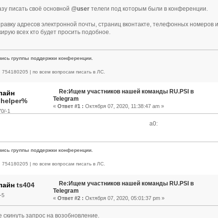
зу писать своё основной @
user
телеги под которым были в конференции.
равку адресов электронной почты, страниц вконтакте, телефонных номеров 
кирую всех кто будет просить подобное.
пись группы поддержки конференции.
 | 754180205 | по всем вопросам писать в ЛС.
Re:Ищем участников нашей команды RU.PSI в
Telegram
.helper%
«
Ответ #1 :
Октября 07, 2020, 11:38:47 am »
0/-1
a0:
пись группы поддержки конференции.
 | 754180205 | по всем вопросам писать в ЛС.
Re:Ищем участников нашей команды RU.PSI в
ts404
Telegram
-5
«
Ответ #2 :
Октября 07, 2020, 05:01:37 pm »
е скинуть запрос на возобновление.