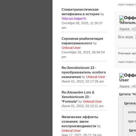
main.helper
Спиритуалистическая
метафизика в истории
by
%forum.helper%
%forum
Октября 08, 2025, 11:30:37
am
Карма: +17
Все ворк.
Скромная реабилитация
паранормального
by
Unlocal User
Сентября 28, 2023, 06:56:54
Учетная за
pm
main.helper
Re:Xenobioticum 23 -
преобразователь особого
назначения
by
Unlocal User
User
Июля 01, 2022, 02:17:39 am
Карма: +97
Re:Alexandre Lois &
Цитата: %
Xenobioticum 23 -
*Formula*
by
Unlocal User
Цитата:
Июля 01, 2022, 02:15:11 am
хоте
Физические эффекты
при 
сознания: закон
воспроизводимости
by
Цит
Unlocal User
Мая 17, 2021, 05:21:24 pm