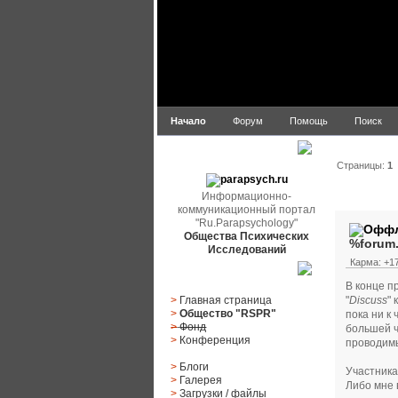
Начало
Форум
Помощь
Поиск
parapsych.ru
Страницы:
1
Автор
Информационно-
коммуникационный портал
"Ru.Parapsychology"
Общества Психических
%forum
Исследований
Карма: +17
Главное меню
В конце п
"
Discuss
"
>
Главная страница
>
Общество "RSPR"
пока ни к
>
Фонд
большей ч
>
Конференция
проводимы
>
Блоги
Участника
>
Галерея
Либо мне 
>
Загрузки
/
файлы