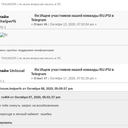
 | 754180205 | по всем вопросам писать в ЛС.
Re:Ищем участников нашей команды RU.PSI в
Telegram
.helper%
«
Ответ #6 :
Октября 13, 2020, 07:02:04 am »
0/-1
пись группы поддержки конференции.
 | 754180205 | по всем вопросам писать в ЛС.
Re:Ищем участников нашей команды RU.PSI в
Unlocal
Telegram
«
Ответ #7 :
Октября 17, 2020, 07:02:28 pm »
/-1
forum.helper% от Октября 08, 2020, 05:05:57 pm
 ts404 от Октября 07, 2020, 05:01:37 pm
л тебе скинуть запрос на возобновление.
переходе в личный кабинет ошибка
ировать