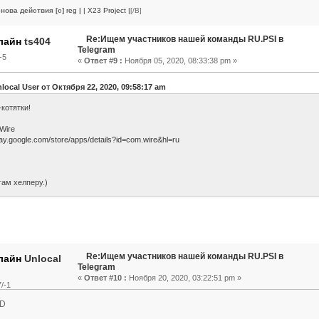
нова действия [c]
reg
|
| X23 Project |
[/B]
Re:Ищем участников нашей команды RU.PSI в
ts404
Telegram
-5
«
Ответ #9 :
Ноября 05, 2020, 08:33:38 pm »
local User от Октября 22, 2020, 09:58:17 am
-котятки!
Wire
play.google.com/store/apps/details?id=com.wire&hl=ru
ам хелперу.)
Re:Ищем участников нашей команды RU.PSI в
Unlocal
Telegram
«
Ответ #10 :
Ноября 20, 2020, 03:22:51 pm »
/-1