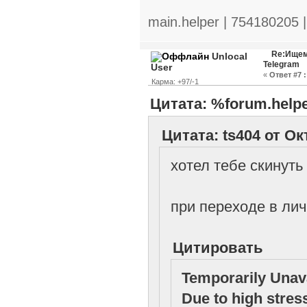
main.helper | 754180205 
Re:Ищем
Unlocal
Telegram
User
«
Ответ #7 :
Карма: +97/-1
Цитата: %forum.helpe
Цитата: ts404 от Ок
хотел тебе скинуть
при переходе в ли
Цитировать
Temporarily Unav
Due to high stres