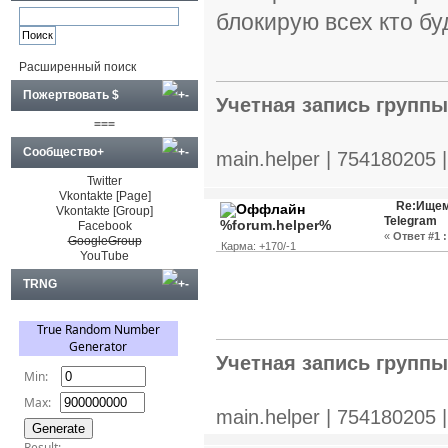
блокирую всех кто бу
Расширенный поиск
Пожертвовать $
Учетная запись групп
===
Сообщество+
main.helper | 754180205 
Twitter
Vkontakte [Page]
Re:Ищем
Vkontakte [Group]
Telegram
%forum.helper%
Facebook
«
Ответ #1 :
GoogleGroup
Карма: +170/-1
YouTube
TRNG
Учетная запись групп
main.helper | 754180205 