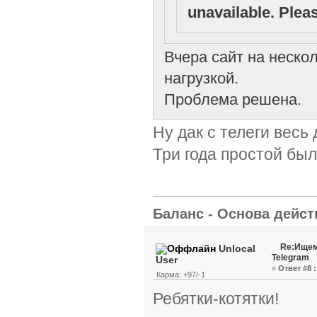
unavailable. Pleas
Вчера сайт на неско
нагрузкой.
Проблема решена.
Ну дак с телеги весь
Три года простой был
Баланс - Основа действ
Re:Ищем
Unlocal
Telegram
User
«
Ответ #8 :
Карма: +97/-1
Ребятки-котятки!