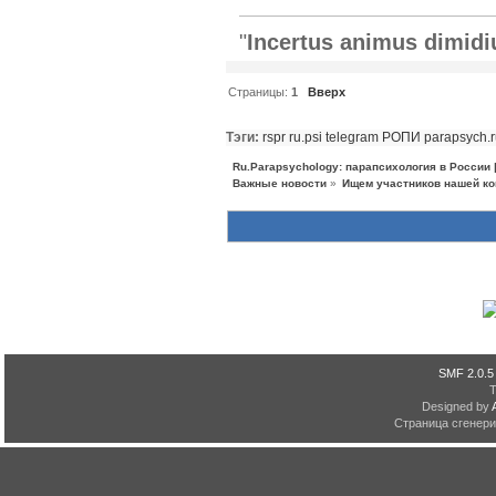
"
Incertus animus dimidi
Страницы:
1
Вверх
Тэги:
rspr
ru.psi
telegram
РОПИ
parapsych.
Ru.Parapsychology: парапсихология в России
Важные новости
»
Ищем участников нашей ко
SMF 2.0.5
Designed by
Страница сгенерир