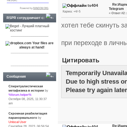
Re:Ищем
ts404
Telegram
Карма: +4/-5
«
Ответ #2 :
RSPR сотрудничает с:
хотел тебе скинуть з
___________________
при переходе в личн
___________________
Цитировать
___________________
Temporarily Unavail
Сообщения
Due to high stress on
Спиритуалистическая
Please try again later
метафизика в истории
by
%forum.helper%
Октября 08, 2025, 11:30:37
am
Скромная реабилитация
паранормального
by
Unlocal User
Re:Ищем
ts404
Сентября 28, 2023, 06:56:54