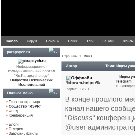
Начало
Форум
Помощь
Поиск
Тэги
Ссылки
Файлы
parapsych.ru
Страницы:
1
Вниз
Автор
Тема: Ищем учас
Информационно-
коммуникационный портал
"Ru.Parapsychology"
Ищем уч
Общества Психических
Telegram
%forum.helper%
Исследований
«
:
Октября 0
Карма: +170/-1
Главное меню
В конце прошлого м
>
Главная страница
>
Общество "RSPR"
канал нашего сообще
>
Фонд
>
Конференция
"
Discuss
" конференц
>
Блоги
@user администратор
>
Галерея
>
Загрузки
/
файлы