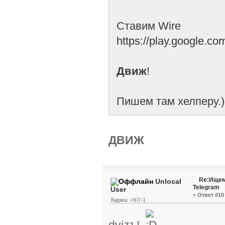
Ставим Wire
https://play.google.c
Движ
!
Пишем там хелперу.)
ДВИЖ
Re:Ищем
Unlocal
Telegram
User
«
Ответ #10 
Карма: +97/-1
dvizъ!