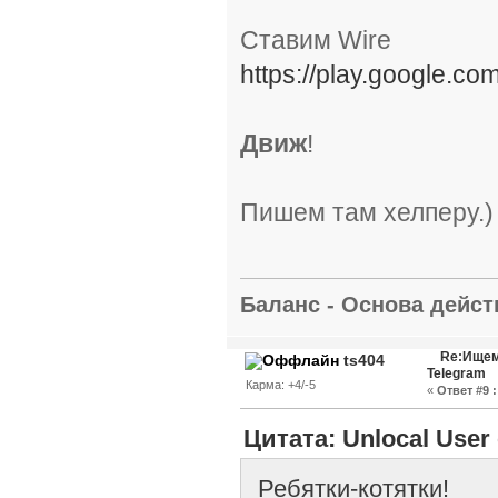
Ставим Wire
https://play.google.co
Движ
!
Пишем там хелперу.)
Баланс - Основа действ
Re:Ищем
ts404
Telegram
Карма: +4/-5
«
Ответ #9 :
Цитата: Unlocal User 
Ребятки-котятки!