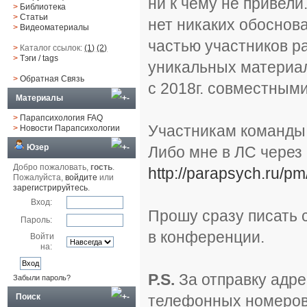
ни к чему не привели
>
Библиотека
>
Статьи
нет никаких обоснов
>
Видеоматериалы
частью участников р
>
Каталог ссылок:
(1)
(2)
>
Тэги
/ tags
уникальных материа
>
Обратная Cвязь
с 2018г. совместным
Материалы
>
Парапсихология FAQ
Участникам команды 
>
Новости Парапсихологии
Юзер
Либо мне в ЛС через 
Добро пожаловать,
гость
.
http://parapsych.ru/pm
Пожалуйста,
войдите
или
зарегистрируйтесь
.
Вход:
Прошу сразу писать 
Пароль:
в конференции.
Войти
на:
P.S.
За отправку адре
Забыли пароль?
телефонных номеров
Поиск