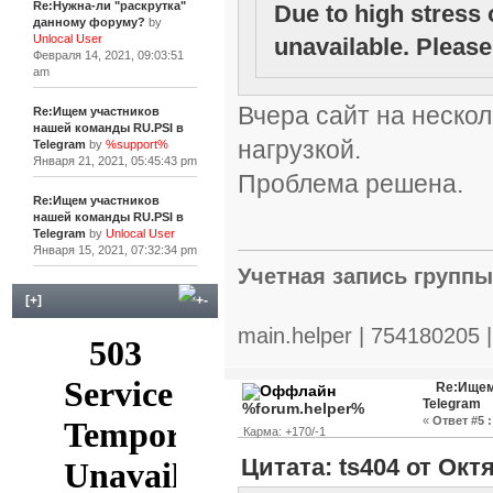
Re:Нужна-ли "раскрутка"
Due to high stress 
данному форуму?
by
Unlocal User
unavailable. Please 
Февраля 14, 2021, 09:03:51
am
Вчера сайт на нескол
Re:Ищем участников
нашей команды RU.PSI в
нагрузкой.
Telegram
by
%support%
Января 21, 2021, 05:45:43 pm
Проблема решена.
Re:Ищем участников
нашей команды RU.PSI в
Telegram
by
Unlocal User
Января 15, 2021, 07:32:34 pm
Учетная запись групп
[+]
main.helper | 754180205 
Re:Ищем
Telegram
%forum.helper%
«
Ответ #5 :
Карма: +170/-1
Цитата: ts404 от Октя