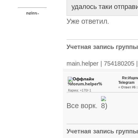
удалось таки отправи
Уже ответил.
Учетная запись групп
main.helper | 754180205 
Re:Ищем
Telegram
%forum.helper%
«
Ответ #6 :
Карма: +170/-1
Все ворк.
Учетная запись групп