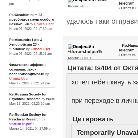
Telegram
pm
Карма: +4/-5
«
Ответ #3 :
Re:Xenobioticum 23 -
удалось таки отправит
преобразователь особого
назначения
by
Unlocal User
Июля 01, 2022, 02:17:39 am
Re:Alexandre Lois &
Xenobioticum 23 -
Re:Ищем
*Formula*
by
Unlocal User
Telegram
%forum.helper%
Июля 01, 2022, 02:15:11 am
«
Ответ #4 :
Карма: +170/-1
Физические эффекты
Цитата: ts404 от Октя
сознания: закон
воспроизводимости
by
Unlocal User
хотел тебе скинуть 
Мая 17, 2021, 05:21:24 pm
Re:Russian Society for
при переходе в лич
Psychical Research
by
ts404
Мая 13, 2021, 03:23:20 pm
Re:Russian Society for
Цитировать
Psychical Research
by
%forum.helper%
Марта 14, 2021, 04:27:59 pm
Temporarily Unavai