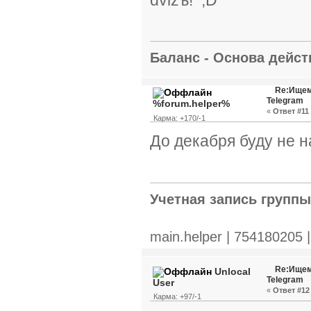
Баланс - Основа действ
Re:Ищем
Telegram
%forum.helper%
«
Ответ #11 
Карма: +170/-1
До декабря буду не н
Учетная запись групп
main.helper | 754180205 
Re:Ищем
Unlocal
Telegram
User
«
Ответ #12 
Карма: +97/-1