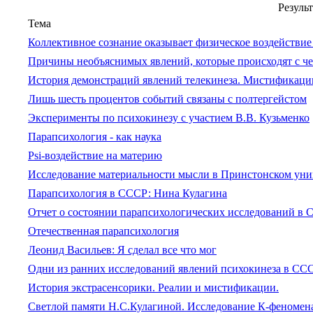
Резуль
Тема
Коллективное сознание оказывает физическое воздействие
Причины необъяснимых явлений, которые происходят с ч
История демонстраций явлений телекинеза. Мистификаци
Лишь шесть процентов событий связаны с полтергейстом
Эксперименты по психокинезу с участием В.В. Кузьменко
Парапсихология - как наука
Psi-воздействие на материю
Исследование материальности мысли в Принстонском уни
Парапсихология в СССР: Нина Кулагина
Отчет о состоянии парапсихологических исследований в 
Отечественная парапсихология
Леонид Васильев: Я сделал все что мог
Одни из ранних исследований явлений психокинеза в СС
История экстрасенсорики. Реалии и мистификации.
Светлой памяти Н.С.Кулагиной. Исследование К-феномен