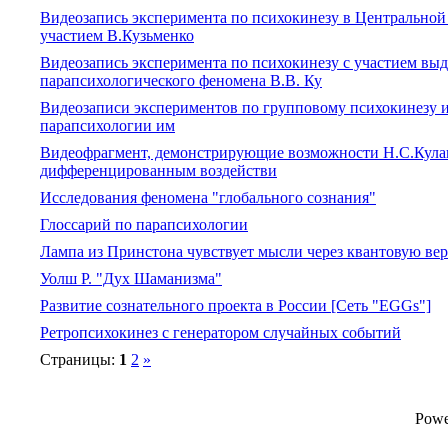
Видеозапись эксперимента по психокинезу в Центральной
участием В.Кузьменко
Видеозапись эксперимента по психокинезу с участием вы
парапсихологического феномена В.В. Ку
Видеозаписи экспериментов по групповому психокинезу и
парапсихологии им
Видеофрагмент, демонстрирующие возможности Н.С.Кула
дифференцированным воздействи
Исследования феномена "глобального сознания"
Глоссарий по парапсихологии
Лампа из Принстона чувствует мысли через квантовую вер
Уолш Р. "Дух Шаманизма"
Развитие сознательного проекта в России [Сеть "EGGs"]
Ретропсихокинез с генератором случайных событий
Страницы:
1
2
»
Powe