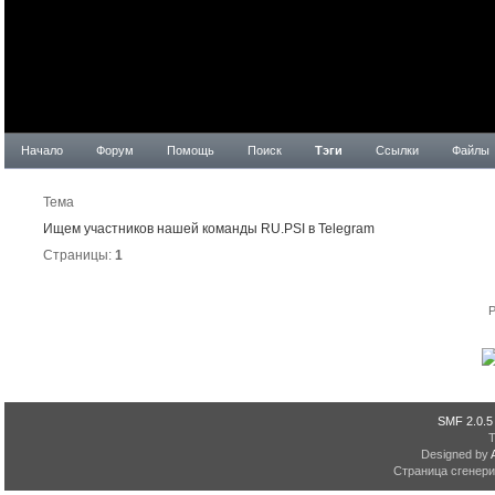
Начало
Форум
Помощь
Поиск
Тэги
Ссылки
Файлы
Рез
Тема
Ищем участников нашей команды RU.PSI в Telegram
Страницы:
1
P
SMF 2.0.5
Designed by
Страница сгенерир