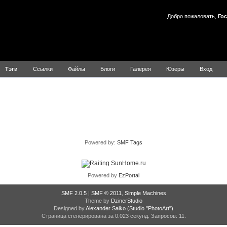
Добро пожаловать,
Гос
Тэги
Ссылки
Файлы
Блоги
Галерея
Юзеры
Вход
Результаты для ШУЕ
Powered by:
SMF Tags
Powered by
EzPortal
SMF 2.0.5
|
SMF © 2011
,
Simple Machines
Theme by
DzinerStudio
Designed by
Alexander Saiko
(Studio "PhotoArt")
Страница сгенерирована за 0.023 секунд. Запросов: 11.