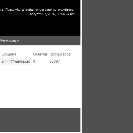
ть
. Пожалуйста,
войдите
или
зарегистрируйтесь
.
Августа 07, 2026, 05:54:24 am
Регистрация
Создана
Ответов
Просмотров
amnh@yandex.ru
3
96397