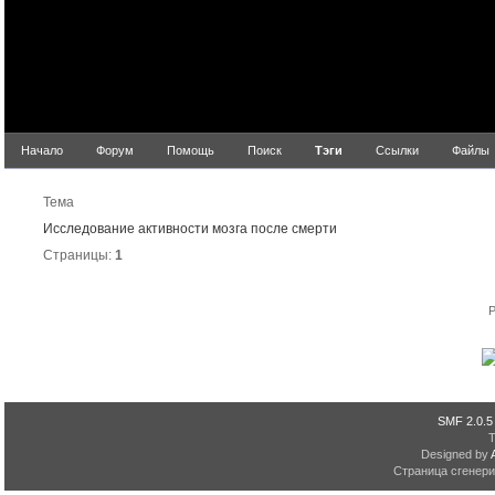
Начало
Форум
Помощь
Поиск
Тэги
Ссылки
Файлы
Р
Тема
Исследование активности мозга после смерти
Страницы:
1
P
SMF 2.0.5
Designed by
Страница сгенерир