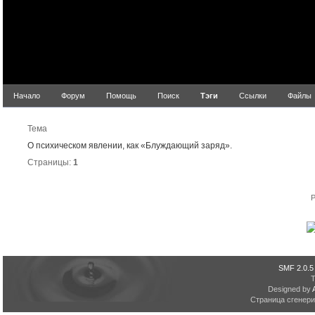
Начало
Форум
Помощь
Поиск
Тэги
Ссылки
Файлы
Результ
Тема
О психическом явлении, как «Блуждающий заряд».
Страницы:
1
P
SMF 2.0.5
Designed by
Страница сгенерир