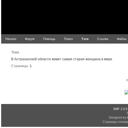
Начало
Форум
Помощь
Поиск
Тэги
Ссылки
Файлы
Резул
Тема
В Астраханской области живет самая старая женщина в мире
Страницы:
1
P
SMF 2.0.5
Designed by
Страница сгенери