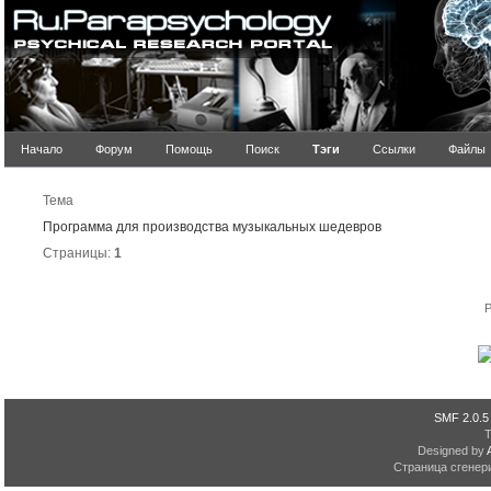
Начало
Форум
Помощь
Поиск
Тэги
Ссылки
Файлы
Ре
Тема
Программа для производства музыкальных шедевров
Страницы:
1
P
SMF 2.0.5
Designed by
Страница сгенери