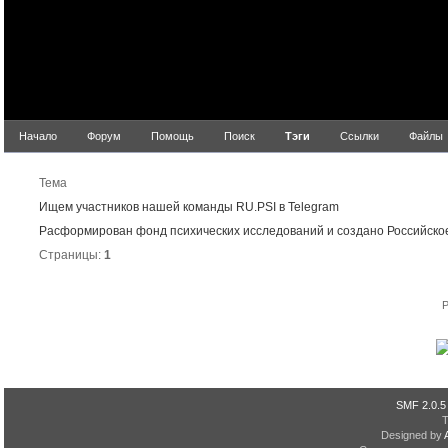
Начало
Форум
Помощь
Поиск
Тэги
Ссылки
Файлы
Ре
Тема
Ищем участников нашей команды RU.PSI в Telegram
Расформирован фонд психических исследований и создано Российско
Страницы:
1
P
SMF 2.0.5
Designed by