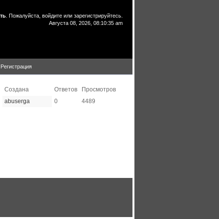
ть
. Пожалуйста,
войдите
или
зарегистрируйтесь
.
Августа 08, 2026, 08:10:35 am
Регистрация
Создана
Ответов
Просмотров
abuserga
0
4489