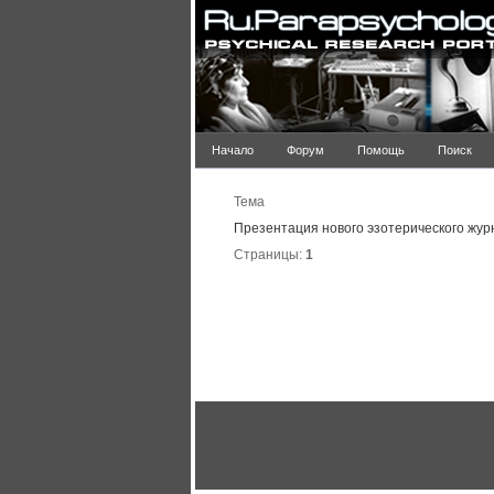
Начало
Форум
Помощь
Поиск
Тема
Презентация нового эзотерического жур
Страницы:
1