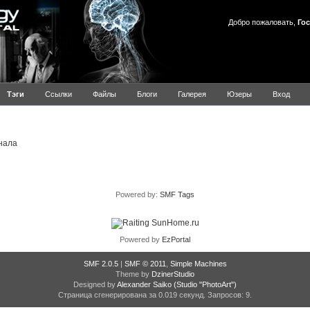
Добро пожаловать,
Гос
Тэги
Ссылки
Файлы
Блоги
Галерея
Юзеры
Вход
Результаты для Журнал
нала
Powered by:
SMF Tags
Powered by
EzPortal
SMF 2.0.5
|
SMF © 2011
,
Simple Machines
Theme by
DzinerStudio
Designed by
Alexander Saiko
(Studio "PhotoArt")
Страница сгенерирована за 0.019 секунд. Запросов: 9.