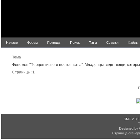
Начало
Форум
Помощь
Поиск
Тэги
Ссылки
Файлы
Р
Тема
Феномен "Перцептивного постоянства". Младенцы видят вещи, которые 
Страницы:
1
P
SMF 2.0.5
Designed by
Страница сгенери