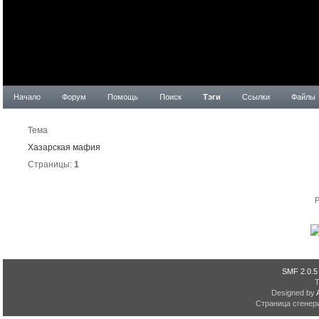
Начало
Форум
Помощь
Поиск
Тэги
Ссылки
Файлы
Резуль
Тема
Хазарская мафия
Страницы:
1
P
SMF 2.0.5
Designed by
Страница сгенери