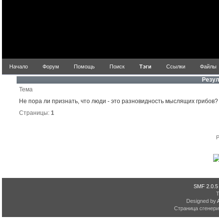
Начало
Форум
Помощь
Поиск
Тэги
Ссылки
Файлы
Резул
Тема
Не пора ли признать, что люди - это разновидность мыслящих грибов?
Страницы:
1
P
SMF 2.0.5
Designed by
Страница сгенерир