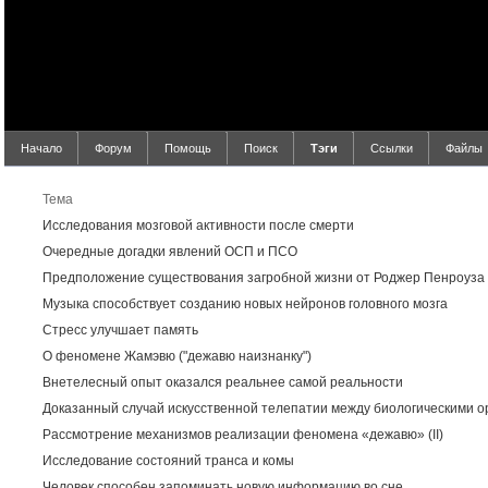
Начало
Форум
Помощь
Поиск
Тэги
Ссылки
Файлы
Результ
Тема
Исследования мозговой активности после смерти
Очередные догадки явлений ОСП и ПСО
Предположение существования загробной жизни от Роджер Пенроуза
Музыка способствует созданию новых нейронов головного мозга
Стресс улучшает память
О феномене Жамэвю ("дежавю наизнанку")
Внетелесный опыт оказался реальнее самой реальности
Доказанный случай искусственной телепатии между биологическими 
Рассмотрение механизмов реализации феномена «дежавю» (II)
Исследование состояний транса и комы
Человек способен запоминать новую информацию во сне