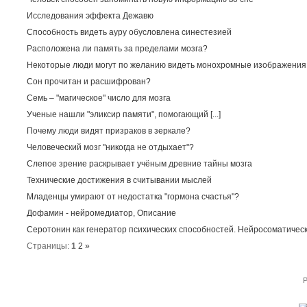
Исследования эффекта Дежавю
Способность видеть ауру обусловлена синестезией
Расположена ли память за пределами мозга?
Некоторые люди могут по желанию видеть монохромные изображения
Сон прочитан и расшифрован?
Семь – "магическое" число для мозга
Ученые нашли "эликсир памяти", помогающий [...]
Почему люди видят призраков в зеркале?
Человеческий мозг "никогда не отдыхает"?
Слепое зрение раскрывает учёным древние тайны мозга
Технические достижения в считывании мыслей
Младенцы умирают от недостатка "гормона счастья"?
Дофамин - нейромедиатор, Описание
Серотонин как генератор психических способностей. Нейросоматичес
Страницы:
1
2
»
P