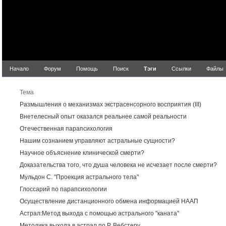
Начало
Форум
Помощь
Поиск
Тэги
Ссылки
Файлы
Р
Тема
Размышления о механизмах экстрасенсорного восприятия (III)
Внетелесный опыт оказался реальнее самой реальности
Отечественная парапсихология
Нашим сознанием управляют астральные сущности?
Научное объяснение клинической смерти?
Доказательства того, что душа человека не исчезает после смерти?
Мульдон С. "Проекция астрального тела"
Глоссарий по парапсихологии
Осуществление дистанционного обмена информацией НААП
Астрал:Метод выхода с помощью астрального "каната"
Методика выхода в астрал по Р. Вебстеру