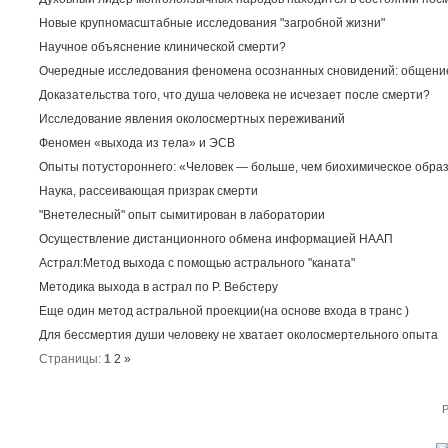
Новые крупномасштабные исследования "загробной жизни"
Научное объяснение клинической смерти?
Очередные исследования феномена осознанных сновидений: общение
Доказательства того, что душа человека не исчезает после смерти?
Исследование явления околосмертных переживаний
Феномен «выхода из тела» и ЭСВ
Опыты потустороннего: «Человек — больше, чем биохимическое обра
Наука, рассеивающая призрак смерти
"Внетелесный" опыт сымитирован в лаборатории
Осуществление дистанционного обмена информацией НААП
Астрал:Метод выхода с помощью астрального "каната"
Методика выхода в астрал по Р. Вебстеру
Еще один метод астральной проекции(на основе входа в транс )
Для бессмертия души человеку не хватает околосмертельного опыта
Страницы:
1
2
»
P