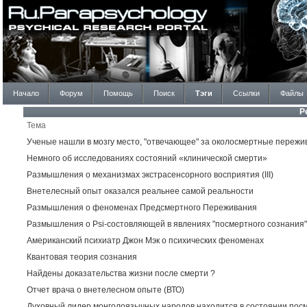
Начало
Форум
Помощь
Поиск
Тэги
Ссылки
Файлы
Р
Тема
Ученые нашли в мозгу место, "отвечающее" за околосмертные пережи
Немного об исследованиях состояний «клинической смерти»
Размышления о механизмах экстрасенсорного восприятия (III)
Внетелесный опыт оказался реальнее самой реальности
Размышления о феноменах Предсмертного Переживания
Размышления о Psi-состовляющей в явлениях "посмертного сознания"
Американский психиатр Джон Мэк о психических феноменах
Квантовая теория сознания
Найдены доказательства жизни после смерти ?
Отчет врача о внетелесном опыте (ВТО)
Духовный лидер монголоязычных народов находится в состоянии пос