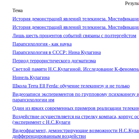
Резуль
Тема
История демонстраций явлений телекинеза. Мистификации
История демонстраций явлений телекинеза. Мистификаци
Лишь шесть процентов событий связаны с полтергейстом
Парапсихология - как наука
Парапсихология в СССР: Нина Кулагина
Период террористического догматизма
Светлой памяти Н.С.Кулагиной. Исследование К-феномен
Нинель Кулагина
Школа Terra Ell Ferda: обучение телекинезу и не только
Видеозаписи экспериментов по групповому психокинезу и
парапсихологии им
Один из ярких современных примеров реализации телекин
Воздействие осуществляется на стрелку компаса, корпус 
(эксперимент с Н.С.Кулаги
Видеофрагмент, демонстрирующие возможности Н.С.Кула
дифференцированным воздействи