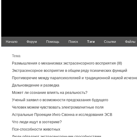
Начало
Форум
Помощь
Поиск
Тэги
Ссылки
Файлы
Результ
Тема
Размышления о механизмах экстрасенсорного восприятия (III)
Экстрасенсорное восприятие в общем ряду психических функций
Противоречие между парапсихологией и традиционной наукой исчезн
Дальновидение и разведка
Может ли сознание влиять на реальность?
Ученый заявил о возможности предсказания будущего
Человек можем чувствовать электромагнитные поля
Астральные Проекции Инго Свонна и исследования ЭСВ
Что люди ищут в эзотерике?
Пси-способности животных
Люди обладают экстрасенсорными способностями