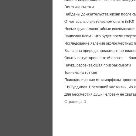
Эстетика смерти
Найдены доказательства жизни после с
Отчет врача о внетелесном опыте (ВТО)
Новые крупномасштабные исследования 
Ладислав Клим - 'Что будет после смерти
Исследование явления околосмертных 
Выяснена природа предсмертных виден
Опыты потустороннего: «Человек — бол
Наука, рассеивающая призрак смерти
Тоннель на тот свет
Психоделические метаморфозы процесс
Г.И.Гурджиев. Последний час жизни, Из к
Для бессмертия души человеку не хвата
Страницы:
1