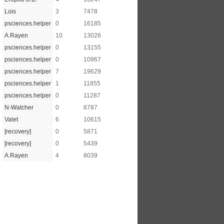
Lois
3
7478
psciences.helper
0
16185
A.Rayen
10
13026
psciences.helper
0
13155
psciences.helper
0
10967
psciences.helper
7
19629
psciences.helper
1
11855
psciences.helper
0
11287
N-Watcher
0
8787
Valet
6
10615
[recovery]
0
5871
[recovery]
0
5439
A.Rayen
4
8039