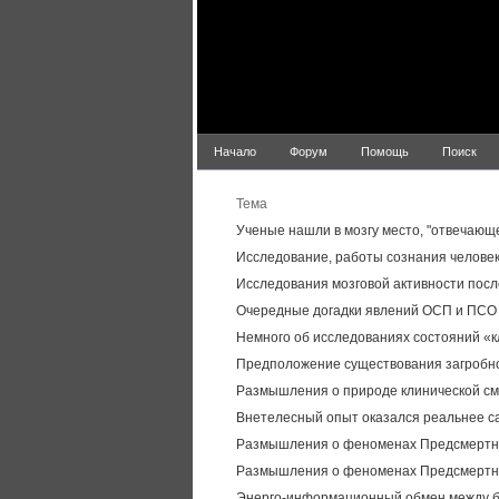
Начало
Форум
Помощь
Поиск
Тема
Ученые нашли в мозгу место, "отвечающ
Исследование, работы сознания человек
Исследования мозговой активности посл
Очередные догадки явлений ОСП и ПСО
Немного об исследованиях состояний «к
Предположение существования загробно
Размышления о природе клинической см
Внетелесный опыт оказался реальнее с
Размышления о феноменах Предсмертно
Размышления о феноменах Предсмертн
Энерго-информационный обмен между б