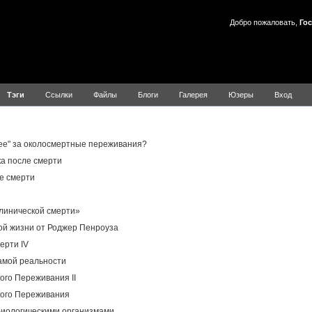
Добро пожаловать,
Гос
Тэги
Ссылки
Файлы
Блоги
Галерея
Юзеры
Вход
Результаты для ОСО
ее" за околосмертные переживания?
а после смерти
е смерти
линической смерти»
й жизни от Роджер Пенроуза
ерти IV
амой реальности
го Переживания II
ого Переживания
иологическими организмами.