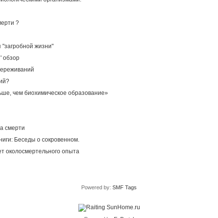
мерти ?
"загробной жизни"
' обзор
переживаний
ий?
ьше, чем биохимическое образование»
а смерти
ниги: Беседы о сокровенном.
ет околосмертельного опыта
Powered by:
SMF Tags