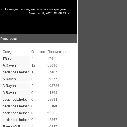
ть
. Пожалуйста,
войдите
или
зарегистрируйтесь
.
Августа 08, 2026, 01:46:43 pm
Регистрация
Создана
Ответов
Просмотров
TServer
4
17911
A.Rayen
12
51896
psciences.helper
1
17407
A.Rayen
6
19277
A.Rayen
2
103786
A.Rayen
0
14869
psciences.helper
0
15534
psciences.helper
0
11360
psciences.helper
0
9516
psciences.helper
0
12867
Егоров О.Б.
4
10247