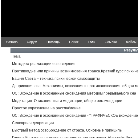
Начало
Форум
Помощь
Поиск
Тэги
Ссылки
Файлы
Резуль
Тема
Методика реализации ясновидения
Противоядие или причины возникновения транса.Краткий курс психич
Башня Света – техника психической самозащиты
Депривация сна. Механизмы, показания и противопоказания, общая м
ОС: Вхождение в осознанные сновидения методом прерываемого сна
Медитация. Описание, шаги медитации, общие рекомендации
Простое упражнение на расслабление
ОС: Вхождение в осознанные сновидения - "ГРАФИЧЕСКОЕ вхождение
Сенсорная депривация
Быстрый метод освобождение от страха. Основные принципы
Гипноз.Краткое пошаговое описание гипно-методики. Vlassenko Ilya.