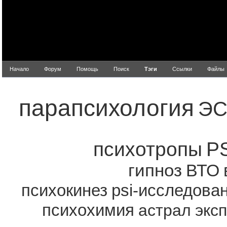
Начало
Форум
Помощь
Поиск
Тэги
Ссылки
Файлы
Попу
парапсихология
ЭС
психотропы
P
гипноз
ВТО
психокинез
psi-исследова
психохимия
астрал
экс