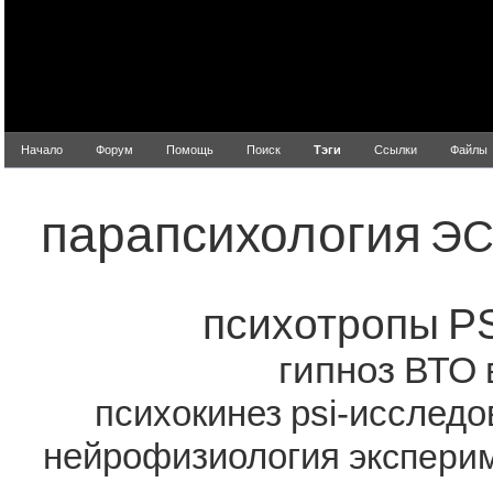
Начало
Форум
Помощь
Поиск
Тэги
Ссылки
Файлы
Попу
парапсихология
ЭС
психотропы
P
гипноз
ВТО
психокинез
psi-исследо
нейрофизиология
экспери