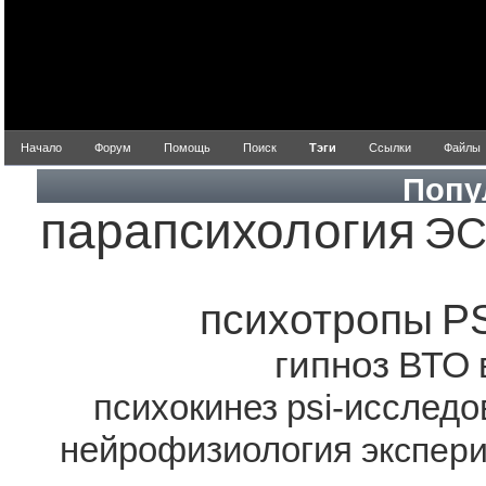
Начало
Форум
Помощь
Поиск
Тэги
Ссылки
Файлы
Попу
парапсихология
ЭС
психотропы
P
гипноз
ВТО
психокинез
psi-исследо
нейрофизиология
экспер