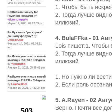
Мая 13, 2021, 03:23:20 pm
1. Чтобы быть искр
Re:Russian Society for
2. Тогда лучше видн
Psychical Research
by
%forum.helper%
иллюзий.
Марта 14, 2021, 04:27:59 pm
Re:Нужна-ли "раскрутка"
данному форуму?
by
4. BulaFFka - 01 Авг
Unlocal User
Февраля 14, 2021, 09:03:51
Lois пишет:1. Чтобы
am
2. Тогда лучше видн
Re:Ищем участников нашей
иллюзий.
команды RU.PSI в Telegram
by
%support%
Января 21, 2021, 05:45:43 pm
1. Но нужно ли вест
Re:Ищем участников нашей
команды RU.PSI в Telegram
2. Если роль осозна
by
Unlocal User
Января 15, 2021, 07:32:34 pm
5. A.Rayen - 02 Авгу
[+]
Верно. Почти все до