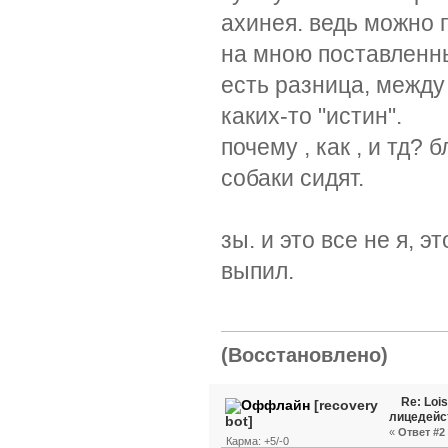
ахинея. ведь можно 
на мною поставленны
есть разница, межд
каких-то "истин".
почему , как , и тд? 
собаки сидят.
зы. и это все не я, 
выпил.
(Восстановлено)
Re: Loi
[recovery
лицедейс
bot]
«
Ответ #2 
Карма: +5/-0