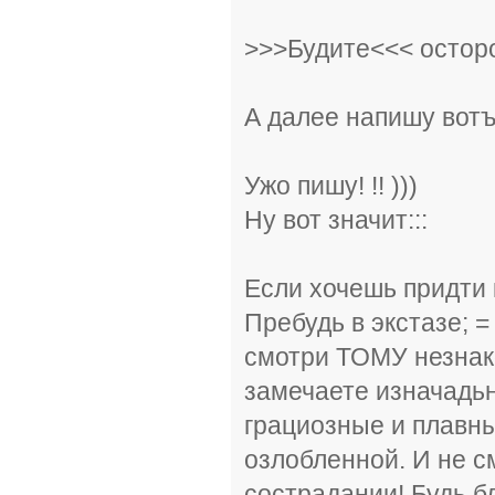
>>>Будите<<< осторо
А далее напишу вотъ
Ужо пишу! !! )))
Ну вот значит:::
Если хочешь придти 
Пребудь в экстазе; 
смотри ТОМУ незнако
замечаете изначадь
грациозные и плавны
озлобленной. И не с
сострадании! Будь б