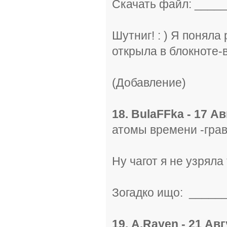
Скачать файл: _____
Шутниг! : ) Я поняла 
открыла в блокноте-в
(Добавление)
18. BulaFFka - 17 Ав
атомы времени -гра
Ну чагот я не узряла
Зогадко ищо: _____
19. A.Rayen - 21 Авг