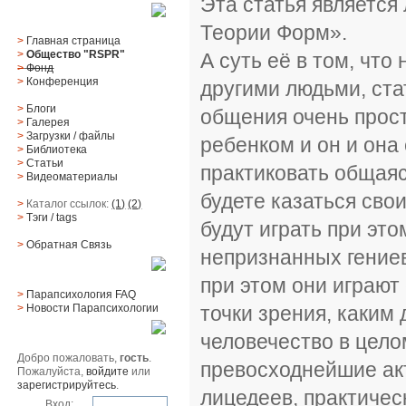
Эта статья является
Главное меню
Теории Форм».
>
Главная страница
>
Общество "RSPR"
А суть её в том, что
>
Фонд
>
Конференция
другими людьми, ста
>
Блоги
общения очень прост
>
Галерея
>
Загрузки
/
файлы
ребенком и он и она
>
Библиотека
>
Статьи
практиковать общаяс
>
Видеоматериалы
будете казаться сво
>
Каталог ссылок:
(1)
(2)
>
Тэги
/ tags
будут играть при эт
>
Обратная Cвязь
непризнанных гениев 
Материалы
при этом они играют
>
Парапсихология FAQ
точки зрения, каким
>
Новости Парапсихологии
Юзер
человечество в цел
Добро пожаловать,
гость
.
превосходнейшие акт
Пожалуйста,
войдите
или
зарегистрируйтесь
.
лицедеев, практичес
Вход: