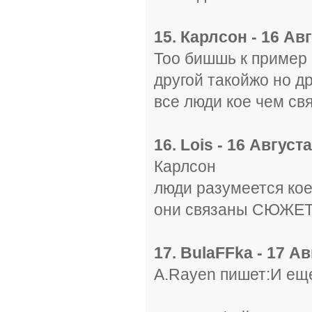
15. Карлсон - 16 Авг
Тоо бишшь к пример 
другой такойжо но д
все люди кое чем св
16. Lois - 16 Август
Карлсон
люди разумеется кое
они связаны СЮЖЕТО
17. BulaFFka - 17 Ав
A.Rayen пишет:И ещ