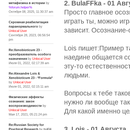
2. BulaFFka - 01 Авг
метафизика в истории
by
%forum.helper%
Просто главное осоз
Октября 08, 2025, 11:30:37 am
играть ты, можно игр
Скромная реабилитация
паранормального
by
зависит. Осознание-
Unlocal User
Сентября 28, 2023, 06:56:54
pm
Lois пишет:Пример т
Re:Xenobioticum 23 -
преобразователь особого
наедине общается со
назначения
by
Unlocal User
Июля 01, 2022, 02:17:39 am
эту-то естественнос
людьми.
Re:Alexandre Lois &
Xenobioticum 23 - *Formula*
by
Unlocal User
Июля 01, 2022, 02:15:11 am
Вопросы к тебе тако
Физические эффекты
нужно ли вообще та
сознания: закон
воспроизводимости
by
Для какой именно це
Unlocal User
Мая 17, 2021, 05:21:24 pm
Re:Russian Society for
3. Lois - 01 Августа,
Psychical Research
by
ts404