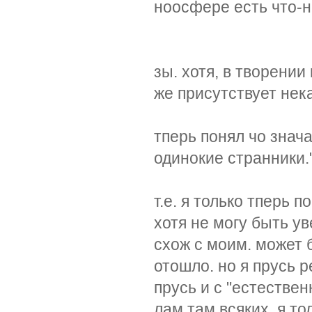
ноосфере есть что-н
зы. хотя, в творении
же присутствует нек
тперь понял чо знача
одинокие странники.
т.е. я только тперь п
хотя не могу быть у
схож с моим. может 
отошло. но я прусь р
прусь и с "естествен
лам там всяких. я то