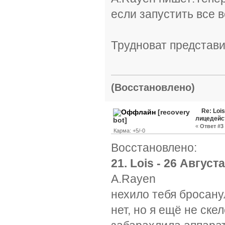
если запустить все
Трудноват представи
(Восстановлено)
Re: Loi
[recovery
лицедейс
bot]
«
Ответ #3 
Карма: +5/-0
Восстановлено:
21. Lois - 26 Август
A.Rayen
нехило тебя бросану
нет, но я ещё не ске