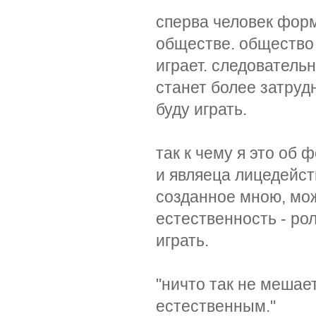
сперва человек форм
обществе. общество 
играет. следователь
станет более затруд
буду играть.
так к чему я это об
и являеца лицедейств
созданное мною, мо
естественность - ро
играть.
"ничто так не мешае
естественным."