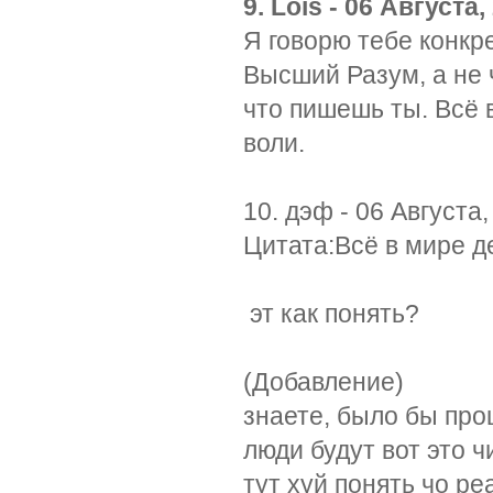
9. Lois - 06 Августа,
Я говорю тебе конкре
Высший Разум, а не ч
что пишешь ты. Всё 
воли.
10. дэф - 06 Августа,
Цитата:Всё в мире д
эт как понять?
(Добавление)
знаете, было бы прощ
люди будут вот это ч
тут хуй понять чо ре