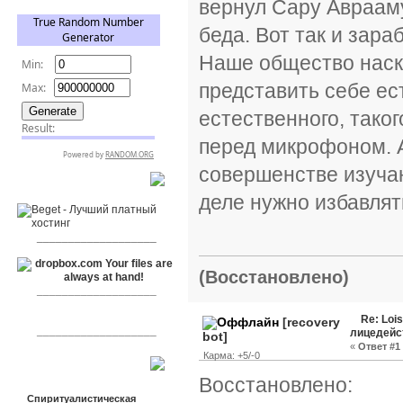
вернул Сару Аврааму
беда. Вот так и зар
Наше общество наск
представить себе ес
естественного, таког
перед микрофоном. 
совершенстве изучаю
RSPR сотрудничает с:
деле нужно избавлят
___________________
(Восстановлено)
___________________
Re: Loi
[recovery
___________________
лицедейс
bot]
«
Ответ #1 
Карма: +5/-0
Сообщения
Восстановлено:
Спиритуалистическая