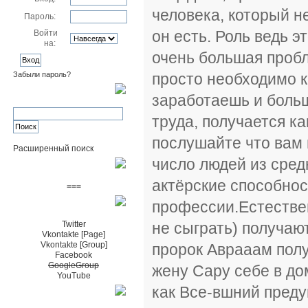
человека, который не
Пароль:
он есть. Роль ведь э
Войти
на:
очень большая пробл
просто необходимо к
Забыли пароль?
Поиск
заработаешь и больш
труда, получается ка
послушайте что вам 
Расширенный поиск
число людей из сред
Пожертвовать $
актёрские способност
===
профессии.Естестве
Сообщество+
не сыграть) получаю
Twitter
Vkontakte [Page]
Vkontakte [Group]
пророк Аврааам получ
Facebook
GoogleGroup
жену Сару себе в дом
YouTube
как Все-вшний преду
TRNG