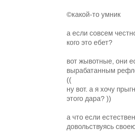
©какой-то умник
а если совсем честно
кого это ебет?
вот жывотные, они е
вырабатанным рефлек
((
ну вот. а я хочу пры
этого дара? ))
а что если естестве
довольствуясь свое