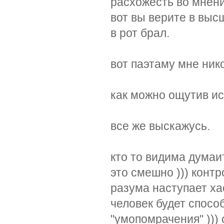
расхожесть во мнени
вот вы верите в выс
в рот брал.
вот паэтаму мне ник
как можно ощутив ис
все же выскажусь.
кто то видима думаит
это смешно ))) конт
разума наступает ха
человек будет спосо
"умопомрачения" ))) 