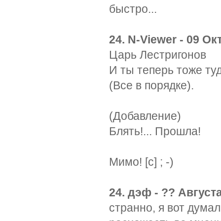
быстро...
24. N-Viewer - 09 Ок
Царь Лестригонов
И ты теперь тоже ту
(Все в порядке).
(Добавление)
Блять!... Прошла!
Мимо! [c] ; -)
24. дэф - ?? Августа
странно, я вот думал