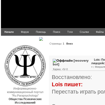
Начало
Форум
Помощь
Поиск
Тэги
Ссылки
Файлы
parapsych.ru
Страницы:
1
Вниз
Автор
Тема: Lois: Пер
Lois: П
[recovery
лицедейс
bot]
«
:
Февраля 
Карма: +5/-0
Восстановлено:
Lois пишет:
Информационно-
Перестать играть ро
коммуникационный портал
"Ru.Parapsychology"
Общества Психических
Исследований