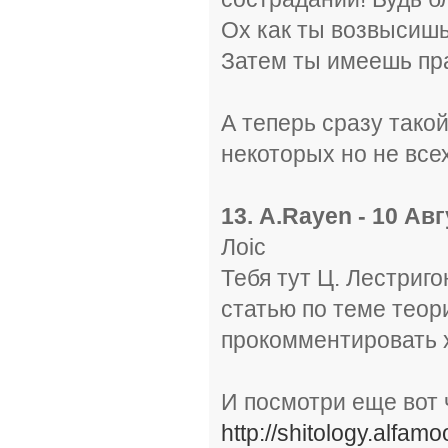
Ох как ты возвысишьс
Затем ты имеешь пра
А теперь сразу тако
некоторых но не все
13. A.Rayen - 10 Авг
Лоiс
Тебя тут Ц. Лестриг
статью по теме теор
прокомментировать х
И посмотри еще вот 
http://shitology.alfam