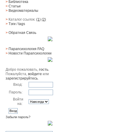
>
Библиотека
>
Статьи
>
Видеоматериалы
>
Каталог ссылок:
(1)
(2)
>
Тэги
/ tags
>
Обратная Cвязь
Материалы
>
Парапсихология FAQ
>
Новости Парапсихологии
Юзер
Добро пожаловать,
гость
.
Пожалуйста,
войдите
или
зарегистрируйтесь
.
Вход:
Пароль:
Войти
на:
Забыли пароль?
Поиск