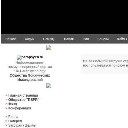
Начало
Форум
Помощь
Поиск
Тэги
Ссылки
Файлы
Ошибка!
parapsych.ru
Из-за большой загрузки се
Информационно-
воспользоваться поиском н
коммуникационный портал
"Ru.Parapsychology"
Общества Психических
Исследований
Главное меню
>
Главная страница
>
Общество "RSPR"
>
Фонд
>
Конференция
>
Блоги
>
Галерея
>
Загрузки
/
файлы