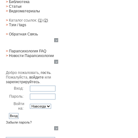
>
Библиотека
>
Статьи
>
Видеоматериалы
>
Каталог ссылок:
(1)
(2)
>
Тэги
/ tags
>
Обратная Cвязь
Материалы
>
Парапсихология FAQ
>
Новости Парапсихологии
Юзер
Добро пожаловать,
гость
.
Пожалуйста,
войдите
или
зарегистрируйтесь
.
Вход:
Пароль:
Войти
на:
Забыли пароль?
Поиск