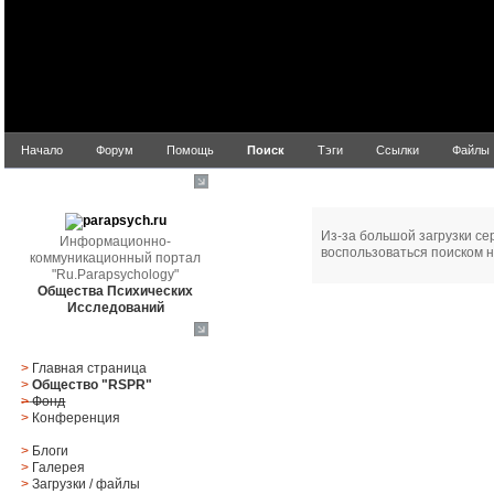
Начало
Форум
Помощь
Поиск
Тэги
Ссылки
Файлы
Ошибка!
parapsych.ru
Из-за большой загрузки се
Информационно-
воспользоваться поиском н
коммуникационный портал
"Ru.Parapsychology"
Общества Психических
Исследований
Главное меню
>
Главная страница
>
Общество "RSPR"
>
Фонд
>
Конференция
>
Блоги
>
Галерея
>
Загрузки
/
файлы