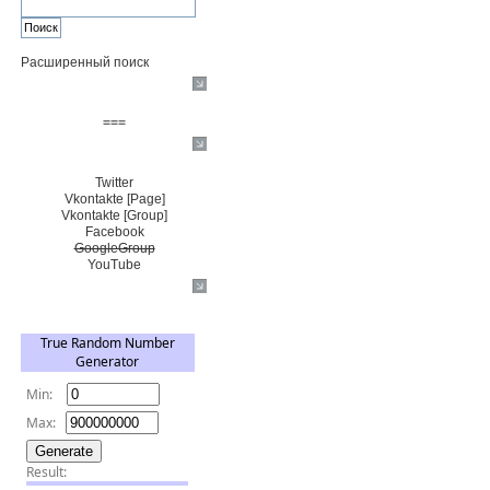
Расширенный поиск
Пожертвовать $
===
Сообщество+
Twitter
Vkontakte [Page]
Vkontakte [Group]
Facebook
GoogleGroup
YouTube
TRNG