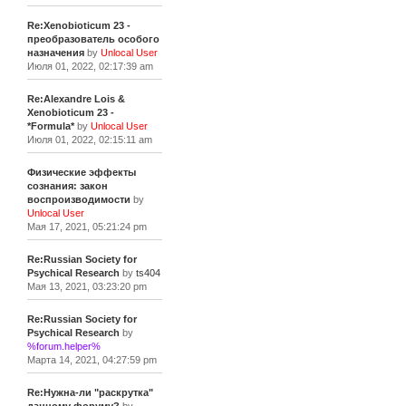
Re:Xenobioticum 23 -
преобразователь особого
назначения
by
Unlocal User
Июля 01, 2022, 02:17:39 am
Re:Alexandre Lois &
Xenobioticum 23 -
*Formula*
by
Unlocal User
Июля 01, 2022, 02:15:11 am
Физические эффекты
сознания: закон
воспроизводимости
by
Unlocal User
Мая 17, 2021, 05:21:24 pm
Re:Russian Society for
Psychical Research
by
ts404
Мая 13, 2021, 03:23:20 pm
Re:Russian Society for
Psychical Research
by
%forum.helper%
Марта 14, 2021, 04:27:59 pm
Re:Нужна-ли "раскрутка"