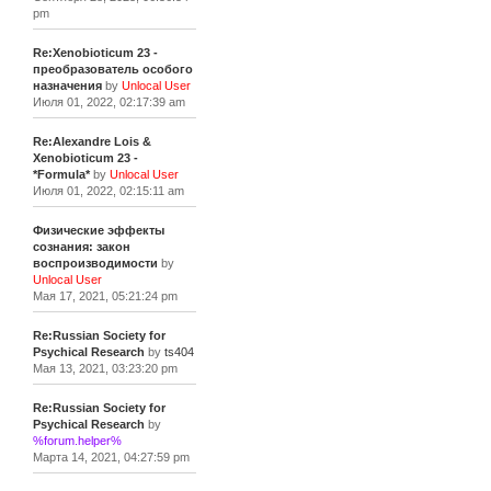
pm
Re:Xenobioticum 23 -
преобразователь особого
назначения
by
Unlocal User
Июля 01, 2022, 02:17:39 am
Re:Alexandre Lois &
Xenobioticum 23 -
*Formula*
by
Unlocal User
Июля 01, 2022, 02:15:11 am
Физические эффекты
сознания: закон
воспроизводимости
by
Unlocal User
Мая 17, 2021, 05:21:24 pm
Re:Russian Society for
Psychical Research
by
ts404
Мая 13, 2021, 03:23:20 pm
Re:Russian Society for
Psychical Research
by
%forum.helper%
Марта 14, 2021, 04:27:59 pm