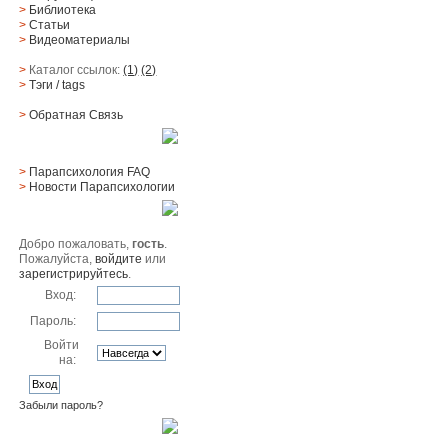
>
Библиотека
>
Статьи
>
Видеоматериалы
>
Каталог ссылок:
(1)
(2)
>
Тэги
/ tags
>
Обратная Cвязь
Материалы
>
Парапсихология FAQ
>
Новости Парапсихологии
Юзер
Добро пожаловать,
гость
.
Пожалуйста,
войдите
или
зарегистрируйтесь
.
Вход:
Пароль:
Войти
на:
Забыли пароль?
Поиск