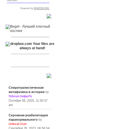
RSPR сотрудничает с:
___________________
___________________
___________________
Сообщения
Спиритуалистическая
метафизика в истории
by
%forum.helper%
Октября 08, 2025, 11:30:37
am
Скромная реабилитация
паранормального
by
Unlocal User
Сентября 28, 2023, 06:56:54