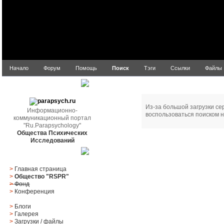
Начало
Форум
Помощь
Поиск
Тэги
Ссылки
Файлы
Ошибка!
parapsych.ru
Из-за большой загрузки се
Информационно-
воспользоваться поиском н
коммуникационный портал
"Ru.Parapsychology"
Общества Психических
Исследований
Главное меню
>
Главная страница
>
Общество "RSPR"
>
Фонд
>
Конференция
>
Блоги
>
Галерея
>
Загрузки
/
файлы