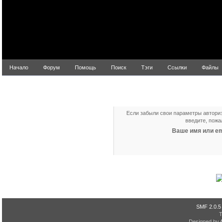
Начало
Форум
Помощь
Поиск
Тэги
Ссылки
Файлы
Восстановление параметров авто
Если забыли свои параметры авториз
введите, пожа
Ваше имя или em
SMF 2.0.5
Designed by