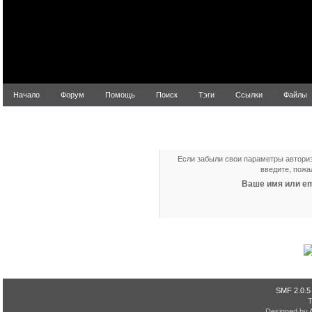
Начало
Форум
Помощь
Поиск
Тэги
Ссылки
Файлы
Восстановление параметров авто
Если забыли свои параметры авториз
введите, пожа
Ваше имя или em
SMF 2.0.5
Designed by