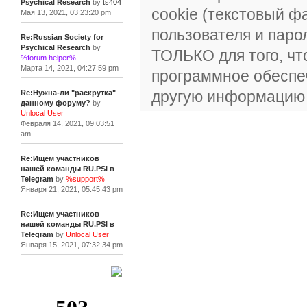
Psychical Research
by
ts404
cookie (текстовый 
Мая 13, 2021, 03:23:20 pm
пользователя и паро
Re:Russian Society for
Psychical Research
by
ТОЛЬКО для того, ч
%forum.helper%
Марта 14, 2021, 04:27:59 pm
программное обеспеч
другую информацию 
Re:Нужна-ли "раскрутка"
данному форуму?
by
Unlocal User
Февраля 14, 2021, 09:03:51
am
Re:Ищем участников
нашей команды RU.PSI в
Telegram
by
%support%
Января 21, 2021, 05:45:43 pm
Re:Ищем участников
нашей команды RU.PSI в
Telegram
by
Unlocal User
Января 15, 2021, 07:32:34 pm
[+]