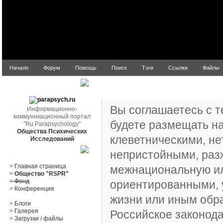
Начало
Форум
Помощь
Поиск
Тэги
Ссылки
Файлы
Регистрационное соглашение
parapsych.ru
Вы соглашаетесь с т
Информационно-
коммуникационный портал
будете размещать н
"Ru.Parapsychology"
Общества Психических
клеветническими, не
Исследований
непристойными, раз
Главное меню
>
Главная страница
межнациональную ил
>
Общество "RSPR"
>
Фонд
ориентированными,
>
Конференция
жизни или иным об
>
Блоги
>
Галерея
Российское законода
>
Загрузки
/
файлы