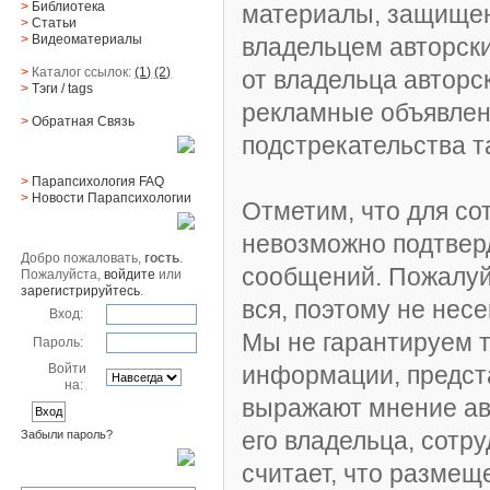
>
Библиотека
материалы, защищен
>
Статьи
>
Видеоматериалы
владельцем авторски
>
Каталог ссылок:
(1)
(2)
от владельца авторс
>
Тэги
/ tags
рекламные объявлен
>
Обратная Cвязь
подстрекательства 
Материалы
>
Парапсихология FAQ
>
Новости Парапсихологии
Отметим, что для со
Юзер
невозможно подтвер
Добро пожаловать,
гость
.
сообщений. Пожалуйс
Пожалуйста,
войдите
или
зарегистрируйтесь
.
вся, поэтому не нес
Вход:
Мы не гарантируем т
Пароль:
Войти
информации, предс
на:
выражают мнение авт
его владельца, сотр
Забыли пароль?
Поиск
считает, что разме