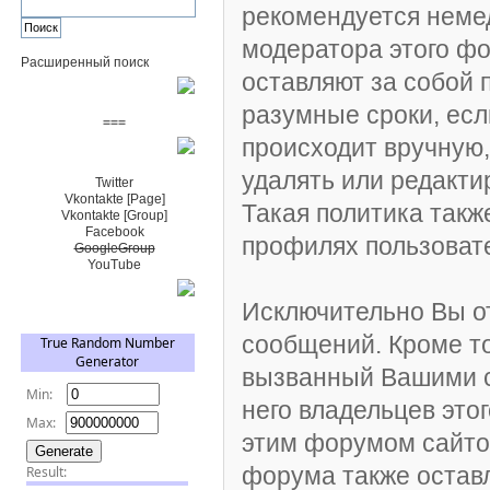
рекомендуется неме
модератора этого ф
Расширенный поиск
оставляют за собой 
Пожертвовать $
разумные сроки, есл
===
происходит вручную,
Сообщество+
удалять или редакт
Twitter
Vkontakte [Page]
Такая политика такж
Vkontakte [Group]
Facebook
профилях пользоват
GoogleGroup
YouTube
TRNG
Исключительно Вы о
сообщений. Кроме то
вызванный Вашими с
него владельцев это
этим форумом сайтов
форума также остав