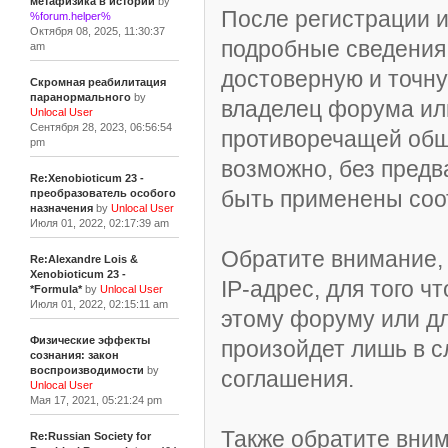
метафизика в истории
by
После регистрации и
%forum.helper%
Октября 08, 2025, 11:30:37
подробные сведения 
am
достоверную и точн
Скромная реабилитация
паранормального
by
владелец форума ил
Unlocal User
Сентября 28, 2023, 06:56:54
противоречащей общ
pm
возможно, без предв
Re:Xenobioticum 23 -
быть применены соо
преобразователь особого
назначения
by
Unlocal User
Июля 01, 2022, 02:17:39 am
Обратите внимание,
Re:Alexandre Lois &
Xenobioticum 23 -
IP-адрес, для того 
*Formula*
by
Unlocal User
Июля 01, 2022, 02:15:11 am
этому форуму или д
Физические эффекты
произойдет лишь в с
сознания: закон
воспроизводимости
by
соглашения.
Unlocal User
Мая 17, 2021, 05:21:24 pm
Также обратите вни
Re:Russian Society for