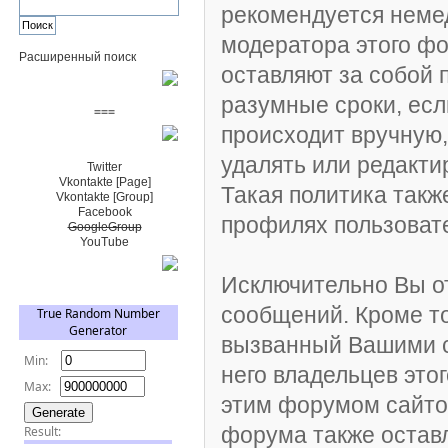
рекомендуется неме
модератора этого ф
Расширенный поиск
оставляют за собой 
Пожертвовать $
разумные сроки, есл
===
происходит вручную,
Сообщество+
удалять или редакт
Twitter
Vkontakte [Page]
Такая политика такж
Vkontakte [Group]
Facebook
профилях пользоват
GoogleGroup
YouTube
TRNG
Исключительно Вы о
сообщений. Кроме то
вызванный Вашими с
него владельцев это
этим форумом сайтов
форума также остав