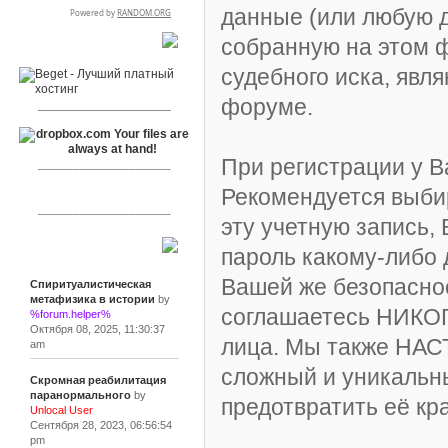
данные (или любую 
собранную на этом 
RSPR сотрудничает с:
судебного иска, явл
форуме.
___________________
При регистрации у В
___________________
Рекомендуется выби
___________________
эту учетную запись,
пароль какому-либо 
Сообщения
Вашей же безопаснос
Спиритуалистическая
метафизика в истории
by
соглашаетесь НИКОГ
%forum.helper%
Октября 08, 2025, 11:30:37
лица. Мы также НА
am
сложный и уникальны
Скромная реабилитация
паранормального
by
предотвратить её кр
Unlocal User
Сентября 28, 2023, 06:56:54
pm