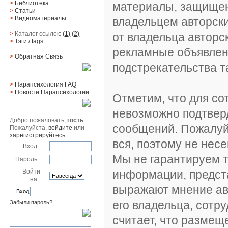
>
Библиотека
материалы, защищен
>
Статьи
>
Видеоматериалы
владельцем авторски
>
Каталог ссылок:
(1)
(2)
от владельца авторс
>
Тэги
/ tags
рекламные объявлен
>
Обратная Cвязь
подстрекательства 
Материалы
>
Парапсихология FAQ
>
Новости Парапсихологии
Отметим, что для со
Юзер
невозможно подтвер
Добро пожаловать,
гость
.
сообщений. Пожалуйс
Пожалуйста,
войдите
или
зарегистрируйтесь
.
вся, поэтому не нес
Вход:
Мы не гарантируем т
Пароль:
Войти
информации, предс
на:
выражают мнение авт
его владельца, сотр
Забыли пароль?
Поиск
считает, что разме