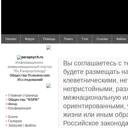
Начало
Форум
Помощь
Поиск
Тэги
Ссылки
Файлы
Регистрационное соглашение
parapsych.ru
Вы соглашаетесь с т
Информационно-
коммуникационный портал
будете размещать н
"Ru.Parapsychology"
Общества Психических
клеветническими, не
Исследований
непристойными, раз
Главное меню
>
Главная страница
межнациональную ил
>
Общество "RSPR"
>
Фонд
ориентированными,
>
Конференция
жизни или иным об
>
Блоги
>
Галерея
Российское законода
>
Загрузки
/
файлы