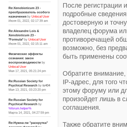
После регистрации и
Re:Xenobioticum 23 -
подробные сведения 
преобразователь особого
назначения
by
Unlocal User
достоверную и точн
Июля 01, 2022, 02:17:39 am
владелец форума ил
Re:Alexandre Lois &
Xenobioticum 23 -
противоречащей общ
*Formula*
by
Unlocal User
Июля 01, 2022, 02:15:11 am
возможно, без предв
Физические эффекты
быть применены соо
сознания: закон
воспроизводимости
by
Unlocal User
Мая 17, 2021, 05:21:24 pm
Обратите внимание,
IP-адрес, для того 
Re:Russian Society for
Psychical Research
by
ts404
этому форуму или д
Мая 13, 2021, 03:23:20 pm
произойдет лишь в с
Re:Russian Society for
Psychical Research
by
соглашения.
%forum.helper%
Марта 14, 2021, 04:27:59 pm
Также обратите вни
Re:Нужна-ли "раскрутка"