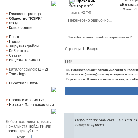
Re:Пере
«Блуждаю
%support%
Главное меню
«
Ответ #1 
Карма: +27/-0
>
Главная страница
>
Общество "RSPR"
Перенесено ошибочно...
>
Фонд
>
Конференция
>
Блоги
"
Incertus animus dimidium sapientiae est
"
>
Галерея
>
Загрузки
/
файлы
Страницы:
1
Вверх
>
Библиотека
>
Статьи
>
Видеоматериалы
Тэги:
>
Каталог ссылок:
(1)
(2)
Ru.Parapsychology: парапсихология в России
>
Тэги
/ tags
Различные (психо)(сомато) методики и пси-т
Перенесено: О психическом явлении, как «Б
>
Обратная Cвязь
Материалы
>
Парапсихология FAQ
>
Новости Парапсихологии
Похожие темы (4)
Юзер
Перенесено: Мой сын - ЭКСТРАСЕ
Добро пожаловать,
гость
.
Автор
%support%
Пожалуйста,
войдите
или
зарегистрируйтесь
.
Вход: