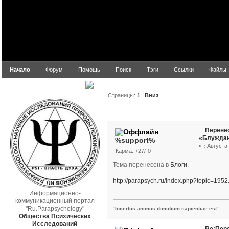
Начало
Форум
Помощь
Поиск
Тэги
Ссылки
Файлы
parapsych.ru
Страницы:
1
Вниз
Автор
Тема: Перенесе
Перенес
«Блуждаю
%support%
«
:
Августа 
Карма: +27/-0
Тема перенесена в
Блоги
.
http://parapsych.ru/index.php?topic=1952
Информационно-
коммуникационный портал
"Ru.Parapsychology"
"
Incertus animus dimidium sapientiae est
"
Общества Психических
Исследований