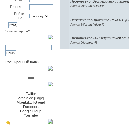
Перенесено: Эзотерический экоту
Автор
%forum.helper%
Пароль:
Войти
на:
Перенесено: Практика Рока и Суд
Автор
%forum.helper%
Забыли пароль?
Перенесено: Как защититься от 
Поиск
Автор
%support%
Расширенный поиск
Пожертвовать $
===
Сообщество+
Twitter
Vkontakte [Page]
Vkontakte [Group]
Facebook
GoogleGroup
YouTube
TRNG