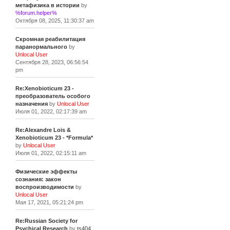
метафизика в истории
by
%forum.helper%
Октября 08, 2025, 11:30:37 am
Скромная реабилитация
паранормального
by
Unlocal User
Сентября 28, 2023, 06:56:54
pm
Re:Xenobioticum 23 -
преобразователь особого
назначения
by
Unlocal User
Июля 01, 2022, 02:17:39 am
Re:Alexandre Lois &
Xenobioticum 23 - *Formula*
by
Unlocal User
Июля 01, 2022, 02:15:11 am
Физические эффекты
сознания: закон
воспроизводимости
by
Unlocal User
Мая 17, 2021, 05:21:24 pm
Re:Russian Society for
Psychical Research
by
ts404